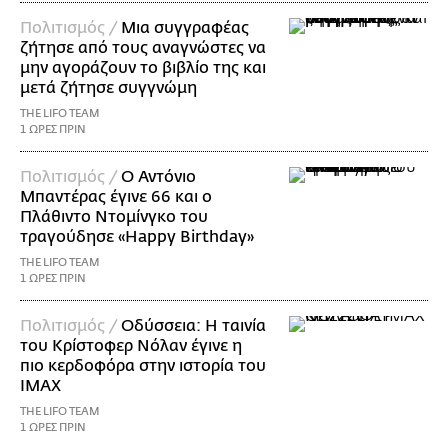
Πολιτισμός /
Μια συγγραφέας
ζήτησε από τους αναγνώστες να
μην αγοράζουν το βιβλίο της και
μετά ζήτησε συγγνώμη
THE LIFO TEAM
1 ΩΡΕΣ ΠΡΙΝ
Πολιτισμός /
Ο Αντόνιο
Μπαντέρας έγινε 66 και ο
Πλάθιντο Ντομίνγκο του
τραγούδησε «Happy Birthday»
THE LIFO TEAM
1 ΩΡΕΣ ΠΡΙΝ
Πολιτισμός /
Οδύσσεια: Η ταινία
του Κρίστοφερ Νόλαν έγινε η
πιο κερδοφόρα στην ιστορία του
IMAX
THE LIFO TEAM
1 ΩΡΕΣ ΠΡΙΝ