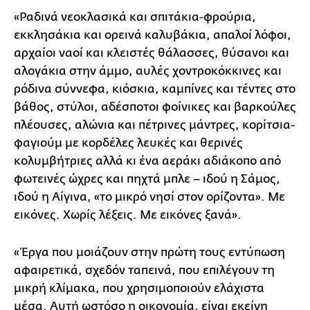
«Ραδινά νεοκλασικά και σπιτάκια-φρούρια,
εκκλησάκια και ορεινά καλυβάκια, απαλοί λόφοι,
αρχαίοι ναοί και κλειστές θάλασσες, θύσανοι και
αλογάκια στην άμμο, αυλές χοντροκόκκινες και
ρόδινα σύννεφα, κιόσκια, καμπίνες και τέντες στο
βάθος, στύλοι, αδέσποτοι φοίνικες και βαρκούλες
πλέουσες, αλώνια και πέτρινες μάντρες, κορίτσια-
φαγιούμ με κορδέλες λευκές και θερινές
κολυμβήτριες αλλά κι ένα αεράκι αδιάκοπο από
φωτεινές ώχρες και πηχτά μπλε – ιδού η Σάμος,
ιδού η Αίγινα, «το μικρό νησί στον ορίζοντα». Με
εικόνες. Χωρίς λέξεις. Με εικόνες ξανά».
«Έργα που μοιάζουν στην πρώτη τους εντύπωση
αφαιρετικά, σχεδόν ταπεινά, που επιλέγουν τη
μικρή κλίμακα, που χρησιμοποιούν ελάχιστα
μέσα. Αυτή ωστόσο η οικονομία, είναι εκείνη