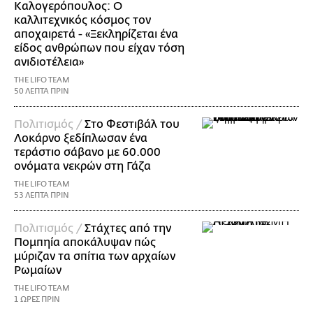
Καλογερόπουλος: Ο
καλλιτεχνικός κόσμος τον
αποχαιρετά - «Ξεκληρίζεται ένα
είδος ανθρώπων που είχαν τόση
ανιδιοτέλεια»
THE LIFO TEAM
50 ΛΕΠΤΑ ΠΡΙΝ
Πολιτισμός /
Στο Φεστιβάλ του
Λοκάρνο ξεδίπλωσαν ένα
τεράστιο σάβανο με 60.000
ονόματα νεκρών στη Γάζα
THE LIFO TEAM
53 ΛΕΠΤΑ ΠΡΙΝ
Πολιτισμός /
Στάχτες από την
Πομπηία αποκάλυψαν πώς
μύριζαν τα σπίτια των αρχαίων
Ρωμαίων
THE LIFO TEAM
1 ΩΡΕΣ ΠΡΙΝ