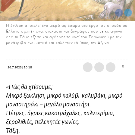
H έκθεση αποτελεί ένα μικρό αφιέρωμα στο έργο του σπουδαίου
Έλληνα αρχιτέκτονα, στοχαστή και ζωγράφου που με καταγωγή
από τη Σάμο έζησε και αγάπησε το νησί του Σαρωνικού με τον
μονάκριβο πνευματικό και καλλιτεχνικό ίσκιο, την Αίγινα.
0
26.7.2023 | 16:18
«Πώς θα χτίσουµε;
Μικρό ξωκλήσι, µικρό καλύβι-καλυβάκι, µικρό
µοναστηράκι – µεγάλο µοναστήρι.
Πέτρες, άγριες κακοτράχαλες, καλντερίµια,
ξερολιθιές, πελεκητές γωνίες.
Τάξη.