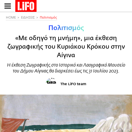
Παράκαμψη
προς
το
HOME
ΕΙΔΗΣΕΙΣ
Πολιτισμός
κυρίως
Πολιτισμός
περιεχόμενο
«Με οδηγό τη μνήμη», μια έκθεση
ζωγραφικής του Κυριάκου Κρόκου στην
Αίγινα
Η έκθεση Ζωγραφικής στο Ιστορικό και Λαογραφικό Μουσείο
του Δήμου Αίγινας θα διαρκέσει έως τις 31 Ιουλίου 2023.
The LiFO team