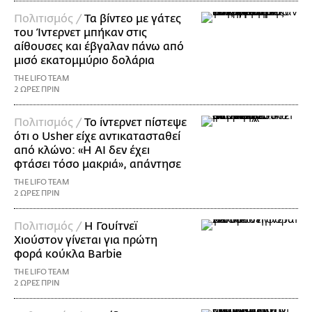
Πολιτισμός /
Τα βίντεο με γάτες
του Ίντερνετ μπήκαν στις
αίθουσες και έβγαλαν πάνω από
μισό εκατομμύριο δολάρια
THE LIFO TEAM
2 ΩΡΕΣ ΠΡΙΝ
Πολιτισμός /
Το ίντερνετ πίστεψε
ότι ο Usher είχε αντικατασταθεί
από κλώνο: «Η AI δεν έχει
φτάσει τόσο μακριά», απάντησε
THE LIFO TEAM
2 ΩΡΕΣ ΠΡΙΝ
Πολιτισμός /
Η Γουίτνεϊ
Χιούστον γίνεται για πρώτη
φορά κούκλα Barbie
THE LIFO TEAM
2 ΩΡΕΣ ΠΡΙΝ