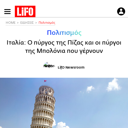
Παράκαμψη
προς
το
HOME
ΕΙΔΗΣΕΙΣ
Πολιτισμός
κυρίως
Πολιτισμός
περιεχόμενο
Ιταλία: Ο πύργος της Πίζας και οι πύργοι
της Μπολόνια που γέρνουν
LifO Newsroom