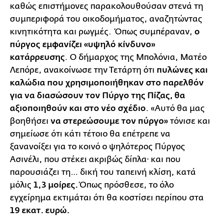
καθώς επιστήμονες παρακολουθούσαν στενά τη
συμπεριφορά του οικοδομήματος, αναζητώντας
κινητικότητα και ρωγμές. Όπως συμπέραναν,
ο
πύργος εμφανίζει «υψηλό κίνδυνο»
κατάρρευσης
. Ο δήμαρχος της Μπολόνια, Ματέο
Λεπόρε, ανακοίνωσε την Τετάρτη ότι
πυλώνες και
καλώδια που χρησιμοποιήθηκαν στο παρελθόν
για να διασώσουν τον Πύργο της Πίζας, θα
αξιοποιηθούν και στο νέο σχέδιο
. «Αυτό θα μας
βοηθήσει
να στερεώσουμε τον πύργο»
τόνισε και
σημείωσε ότι κάτι τέτοιο θα επέτρεπε να
ξανανοίξει για το κοινό ο ψηλότερος Πύργος
Ασινέλι, που στέκει ακριβώς δίπλα· και που
παρουσιάζει τη… δική του ταπεινή κλίση, κατά
μόλις
1,3 μοίρες.
Όπως πρόσθεσε, το όλο
εγχείρημα εκτιμάται ότι θα κοστίσει περίπου στα
19 εκατ. ευρώ.