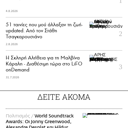
4.8.2026
51 ταινίες που μού άλλαξαν τη ζωή-
updated. Aπό τον Στάθη
Τσαγκαρουσιάνο
2.8.2026
Η Σκληρή Αλήθεια για τη Μαλβίνα
Κάραλη - Διαθέσιμη τώρα στo LiFO
onDemand
31.7.2026
ΔΕΙΤΕ ΑΚΟΜΑ
Πολιτισμός /
World Soundtrack
Awards: Οι Jonny Greenwood,
Alexandre Desplat και Hildur