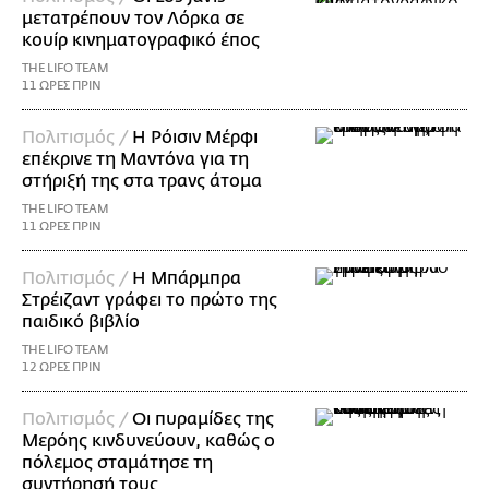
μετατρέπουν τον Λόρκα σε
κουίρ κινηματογραφικό έπος
THE LIFO TEAM
11 ΩΡΕΣ ΠΡΙΝ
Πολιτισμός /
Η Ρόισιν Μέρφι
επέκρινε τη Μαντόνα για τη
στήριξή της στα τρανς άτομα
THE LIFO TEAM
11 ΩΡΕΣ ΠΡΙΝ
Πολιτισμός /
Η Μπάρμπρα
Στρέιζαντ γράφει το πρώτο της
παιδικό βιβλίο
THE LIFO TEAM
12 ΩΡΕΣ ΠΡΙΝ
Πολιτισμός /
Οι πυραμίδες της
Μερόης κινδυνεύουν, καθώς ο
πόλεμος σταμάτησε τη
συντήρησή τους