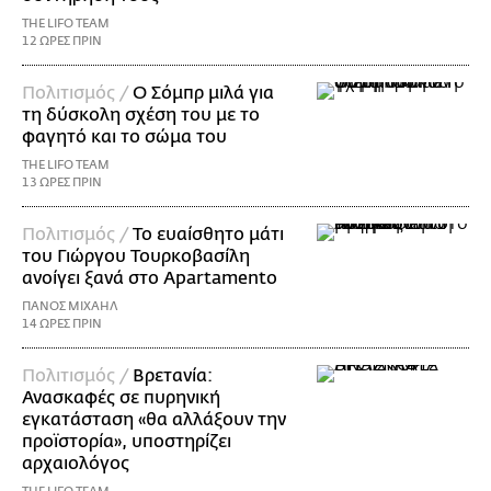
THE LIFO TEAM
12 ΩΡΕΣ ΠΡΙΝ
Πολιτισμός /
Ο Σόμπρ μιλά για
τη δύσκολη σχέση του με το
φαγητό και το σώμα του
THE LIFO TEAM
13 ΩΡΕΣ ΠΡΙΝ
Πολιτισμός /
Το ευαίσθητο μάτι
του Γιώργου Τουρκοβασίλη
ανοίγει ξανά στο Apartamento
ΠΑΝΟΣ ΜΙΧΑΗΛ
14 ΩΡΕΣ ΠΡΙΝ
Πολιτισμός /
Βρετανία:
Ανασκαφές σε πυρηνική
εγκατάσταση «θα αλλάξουν την
προϊστορία», υποστηρίζει
αρχαιολόγος