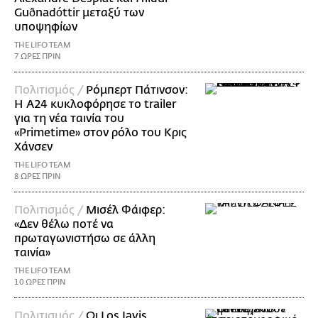
Guðnadóttir μεταξύ των
υποψηφίων
THE LIFO TEAM
7 ΩΡΕΣ ΠΡΙΝ
Πολιτισμός /
Ρόμπερτ Πάτινσον:
Η Α24 κυκλοφόρησε το trailer
για τη νέα ταινία του
«Primetime» στον ρόλο του Κρις
Χάνσεν
THE LIFO TEAM
8 ΩΡΕΣ ΠΡΙΝ
Πολιτισμός /
Μισέλ Φάιφερ:
«Δεν θέλω ποτέ να
πρωταγωνιστήσω σε άλλη
ταινία»
THE LIFO TEAM
10 ΩΡΕΣ ΠΡΙΝ
Πολιτισμός /
Οι Los Javis