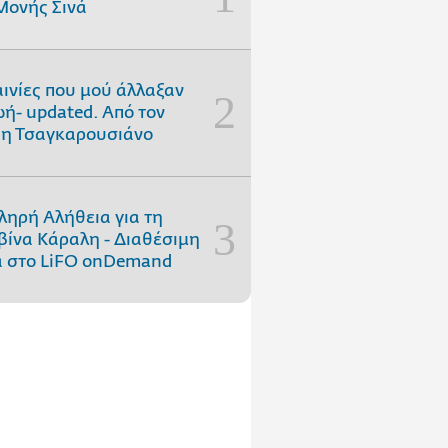
Μονής Σινά
αινίες που μού άλλαξαν
ωή- updated. Aπό τον
η Τσαγκαρουσιάνο
ληρή Αλήθεια για τη
ίνα Κάραλη - Διαθέσιμη
 στo LiFO onDemand