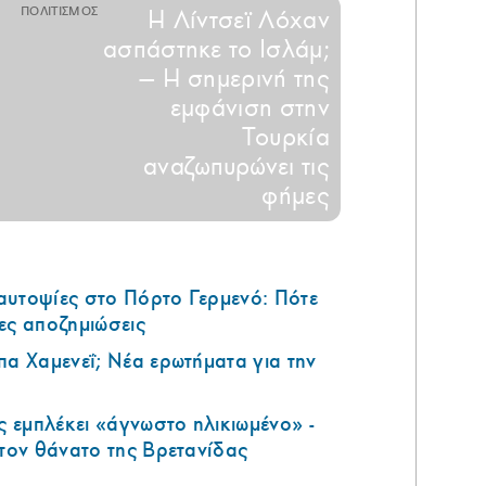
ΠΟΛΙΤΙΣΜΟΣ
H Λίντσεϊ Λόχαν
ασπάστηκε το Ισλάμ;
— Η σημερινή της
εμφάνιση στην
Τουρκία
αναζωπυρώνει τις
φήμες
αυτοψίες στο Πόρτο Γερμενό: Πότε
ες αποζημιώσεις
πα Χαμενεΐ; Νέα ερωτήματα για την
 εμπλέκει «άγνωστο ηλικιωμένο» -
 τον θάνατο της Βρετανίδας