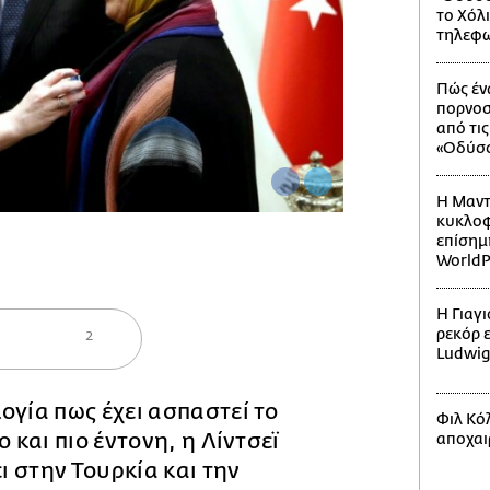
το Χόλ
τηλεφω
Πώς έν
πορνοσ
από τι
«Οδύσσ
Η Μαντ
κυκλοφ
επίσημ
WorldP
Η Γιαγ
ρεκόρ 
2
Ludwi
ογία πως έχει ασπαστεί το
Φιλ Κόλ
ο και πιο έντονη, η Λίντσεϊ
αποχαι
 στην Τουρκία και την