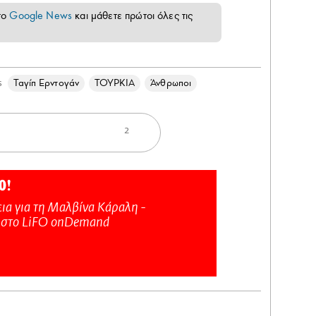
το
Google News
και μάθετε πρώτοι όλες τις
Ταγίπ Ερντογάν
ΤΟΥΡΚΙΑ
Άνθρωποι
s
2
Ο!
ια για τη Μαλβίνα Κάραλη -
 στo LiFO onDemand