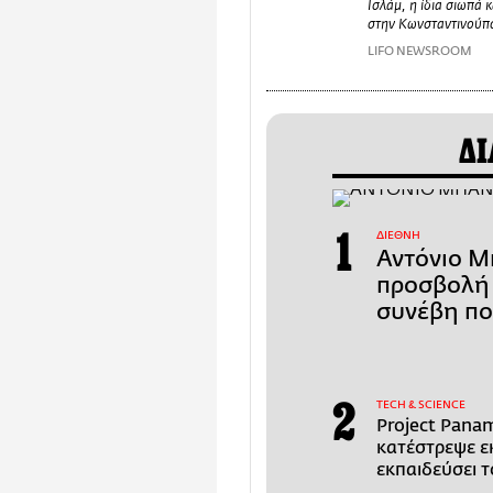
Ισλάμ, η ίδια σιωπά 
στην Κωνσταντινούπ
LIFO NEWSROOM
ΔΙ
ΔΙΕΘΝΗ
Αντόνιο Μ
προσβολή 
συνέβη πο
ΤECH & SCIENCE
Project Pana
κατέστρεψε εκ
εκπαιδεύσει τ