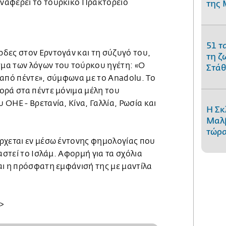
ναφέρει το τουρκικό Πρακτορείο
της 
51 τ
δες στον Ερντογάν και τη σύζυγό του,
τη ζ
μα των λόγων του τούρκου ηγέτη: «Ο
Στάθ
 από πέντε», σύμφωνα με το Anadolu. Το
ορά στα πέντε μόνιμα μέλη του
ΟΗΕ - Βρετανία, Κίνα, Γαλλία, Ρωσία και
Η Σκ
Μαλβ
τώρα
ρχεται εν μέσω έντονης φημολογίας που
αστεί το Ισλάμ. Αφορμή για τα σχόλια
αι η πρόσφατη εμφάνισή της με μαντίλα
>>