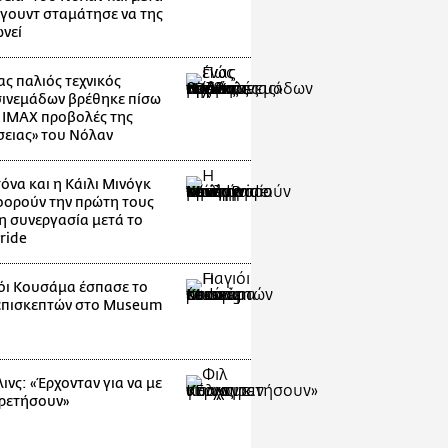
ιγουντ σταμάτησε να της
νεί
ας παλιός τεχνικός
ινεμάδων βρέθηκε πίσω
ς IMAX προβολές της
ειας» του Νόλαν
όνα και η Κάιλι Μινόγκ
ορούν την πρώτη τους
η συνεργασία μετά το
ride
ιόι Κουσάμα έσπασε το
επισκεπτών στο Museum
g
ινς: «Έρχονταν για να με
ρετήσουν»