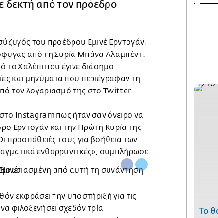
ε δεκτή από τον πρόεδρο
 σύζυγός του προέδρου Εμινέ Ερντογάν,
σφυγας από τη Συρία Μπάνα Αλαμπέντ.
πό το Χαλέπι που έγινε διάσημο
ες και μηνύματα που περιέγραφαν τη
πό τον λογαριασμό της στο Twitter.
στο Instagram πως ήταν σαν όνειρο να
ρο Ερντογάν και την Πρώτη Κυρία της
«Οι προσπάθειές τους για βοήθεια των
ραγματικά ενθαρρυντικές», συμπλήρωσε.
λθόν εκφράσει την υποστήριξή για τις
να φιλοξενήσει σχεδόν τρία
Το θ