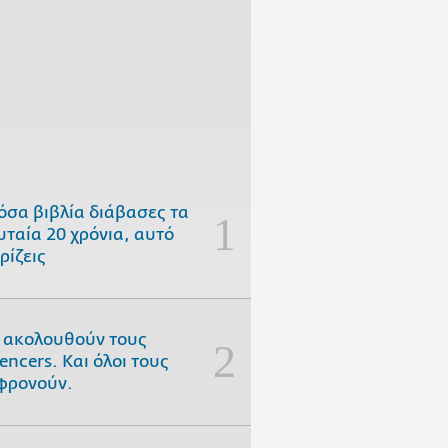
όσα βιβλία διάβασες τα
υταία 20 χρόνια, αυτό
ρίζεις
 ακολουθούν τους
uencers. Και όλοι τους
φρονούν.