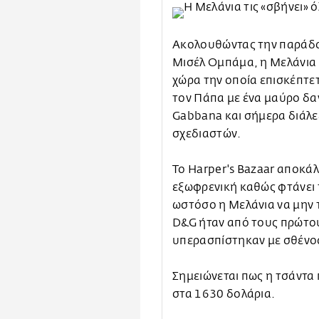
Ακολουθώντας την παράδοσ
Μισέλ Ομπάμα, η Μελάνια 
χώρα την οποία επισκέπτετα
τον Πάπα με ένα μαύρο δα
Gabbana και σήμερα διάλε
σχεδιαστών.
Το Harper's Bazaar αποκάλ
εξωφρενική καθώς φτάνει τ
ωστόσο η Μελάνια να μην 
D&G ήταν από τους πρώτο
υπερασπίστηκαν με σθένο
Σημειώνεται πως η τσάντα 
στα 1630 δολάρια.