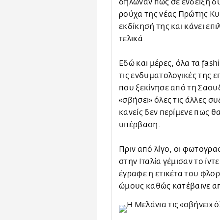
δήλωναν πως σε ένδειξη δ
ρούχα της νέας Πρώτης Κυ
εκδίκησή της και κάνει επι
τελικά.
Εδώ και μέρες, όλα τα fas
τις ενδυματολογικές της ε
που ξεκίνησε από τη Σαου
«σβήσει» όλες τις άλλες σ
κανείς δεν περίμενε πως θ
υπέρβαση.
Πριν από λίγο, οι φωτογρα
στην Ιταλία γέμισαν το ίντ
έγραφε η ετικέτα του φλορ
ώμους καθώς κατέβαινε απ