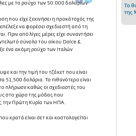
Το θ
της 
η που είχε ξεκινήσει η προκάτοχός της
επέλεξε να φορέσει σχεδιαστή από τη
ι. Πριν από λίγες μέρες είχε συναντήσει
ντελωτό σύνολο του οίκου Dolce &
ξε ένα ακόμη ρούχο των Ιταλών
υψε και την τιμή του τζάκετ που είναι
α 51,500 δολάρια. Το πιθανότερο είναι
το πλήρωσε καθώς οι σχεδιαστές του
υς στο χώρο της μόδας που
ς την Πρώτη Κυρία των ΗΠΑ.
που κρατά είναι σετ και κοστολογείται