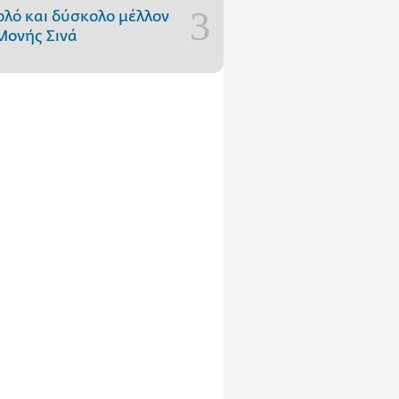
ολό και δύσκολο μέλλον
Μονής Σινά