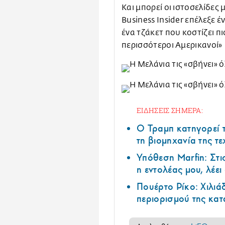
Και μπορεί οι ιστοσελίδες
Business Insider επέλεξε 
ένα τζάκετ που κοστίζει π
περισσότεροι Αμερικανοί»
ΕΙΔΗΣΕΙΣ ΣΗΜΕΡΑ:
Ο Τραμπ κατηγορεί τ
τη βιομηχανία της τ
Υπόθεση Marfin: Στι
η εντολέας μου, λέε
Πουέρτο Ρίκο: Χιλιά
περιορισμού της κα