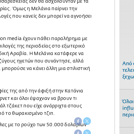
υσαρέσκειας δεν θα ασχολούνταν με τα
ρίας. Όμως η Μελάνια παίρνει την
λογές που κανείς δεν μπορεί να αγνοήσει
hiοn media έχουν πάθει παραλήρημα με
πιλογές της περιοδείας στο εξωτερικό
δική Αραβία. Η Μελάνια κατάφερε να
υζύγους ηγετών που συνάντησε, αλλά
Από 
α μπορούσε να κάνει άλλη μια στιλιστική
τελε
ξεχω
φίες της από την άφιξή στην Κατάνια
ερνετ και όλοι έψαχναν να βρουν τι
Όλοι
άλ τζάκετ που είχε ανάρριχτα στους
infl
ό το θωρακισμένο τζιπ.
περι