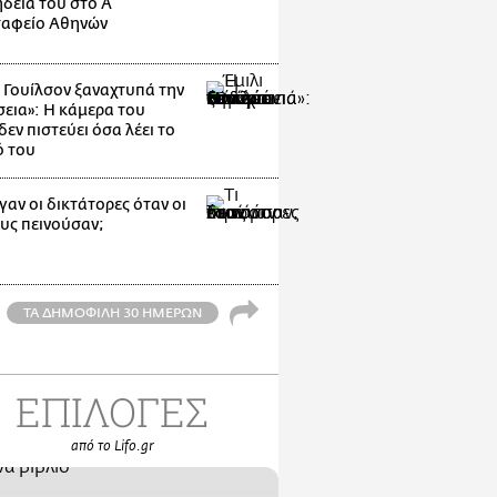
δεία του στο Α'
αφείο Αθηνών
ι Γουίλσον ξαναχτυπά την
εια»: Η κάμερα του
εν πιστεύει όσα λέει το
ό του
γαν οι δικτάτορες όταν οι
ους πεινούσαν;
ΤΑ ΔΗΜΟΦΙΛΗ 30 ΗΜΕΡΩΝ
ΕΠΙΛΟΓΕΣ
από το Lifo.gr