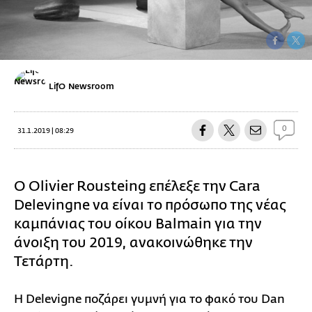
LifO Newsroom
0
31.1.2019 | 08:29
Ο Olivier Rousteing επέλεξε την Cara
Delevingne να είναι το πρόσωπο της νέας
καμπάνιας του οίκου Balmain για την
άνοιξη του 2019, ανακοινώθηκε την
Τετάρτη.
Η Delevigne ποζάρει γυμνή για το φακό του Dan