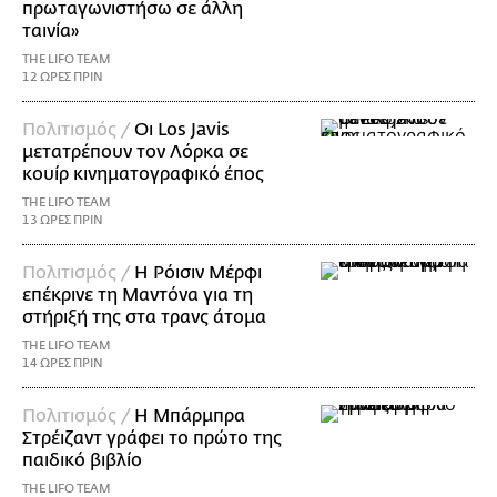
πρωταγωνιστήσω σε άλλη
ταινία»
THE LIFO TEAM
12 ΩΡΕΣ ΠΡΙΝ
Πολιτισμός /
Οι Los Javis
μετατρέπουν τον Λόρκα σε
κουίρ κινηματογραφικό έπος
THE LIFO TEAM
13 ΩΡΕΣ ΠΡΙΝ
Πολιτισμός /
Η Ρόισιν Μέρφι
επέκρινε τη Μαντόνα για τη
στήριξή της στα τρανς άτομα
THE LIFO TEAM
14 ΩΡΕΣ ΠΡΙΝ
Πολιτισμός /
Η Μπάρμπρα
Στρέιζαντ γράφει το πρώτο της
παιδικό βιβλίο
THE LIFO TEAM