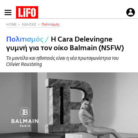
Παράκαμψη
προς
το
HOME
ΕΙΔΗΣΕΙΣ
Πολιτισμός
κυρίως
Πολιτισμός
/
H Cara Delevingne
περιεχόμενο
γυμνή για τον οίκο Balmain (NSFW)
Το μοντέλο και ηθοποιός είναι η νέα πρωταγωνίστρια του
Olivier Rousteing