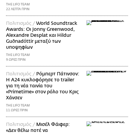
THE LIFO TEAM
22 ΛΕΠΤΑ ΠΡΙΝ
Πολιτισμός /
World Soundtrack
Awards: Οι Jonny Greenwood,
Alexandre Desplat και Hildur
Guðnadóttir μεταξύ των
υποψηφίων
THE LIFO TEAM
9 ΩΡΕΣ ΠΡΙΝ
Πολιτισμός /
Ρόμπερτ Πάτινσον:
Η Α24 κυκλοφόρησε το trailer
για τη νέα ταινία του
«Primetime» στον ρόλο του Κρις
Χάνσεν
THE LIFO TEAM
11 ΩΡΕΣ ΠΡΙΝ
Πολιτισμός /
Μισέλ Φάιφερ:
«Δεν θέλω ποτέ να