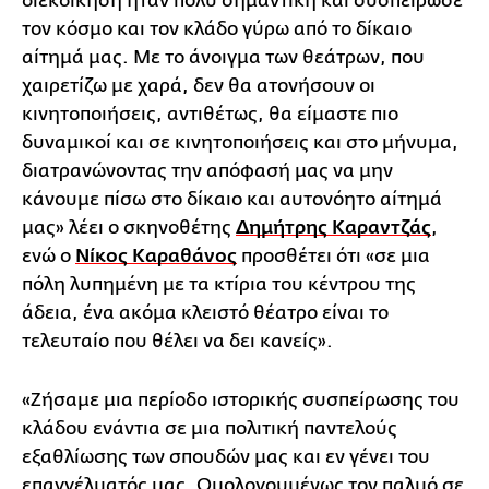
διεκδίκηση ήταν πολύ σημαντική και συσπείρωσε
τον κόσμο και τον κλάδο γύρω από το δίκαιο
αίτημά μας. Με το άνοιγμα των θεάτρων, που
χαιρετίζω με χαρά, δεν θα ατονήσουν οι
κινητοποιήσεις, αντιθέτως, θα είμαστε πιο
δυναμικοί και σε κινητοποιήσεις και στο μήνυμα,
διατρανώνοντας την απόφασή μας να μην
κάνουμε πίσω στο δίκαιο και αυτονόητο αίτημά
μας» λέει ο σκηνοθέτης
Δημήτρης Καραντζάς
,
ενώ ο
Νίκος Καραθάνος
προσθέτει ότι «σε μια
πόλη λυπημένη με τα κτίρια του κέντρου της
άδεια, ένα ακόμα κλειστό θέατρο είναι το
τελευταίο που θέλει να δει κανείς».
«Ζήσαμε μια περίοδο ιστορικής συσπείρωσης του
κλάδου ενάντια σε μια πολιτική παντελούς
εξαθλίωσης των σπουδών μας και εν γένει του
επαγγέλματός μας. Ομολογουμένως τον παλμό σε