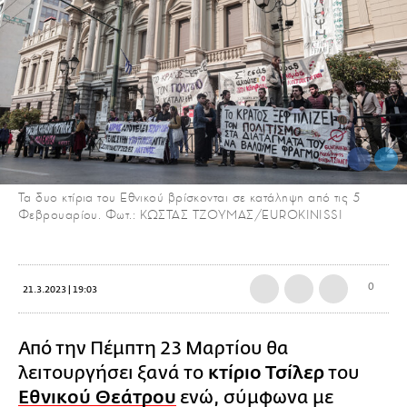
Τα δυο κτίρια του Εθνικού βρίσκονται σε κατάληψη από τις 5
Φεβρουαρίου. Φωτ.: ΚΩΣΤΑΣ ΤΖΟΥΜΑΣ/EUROKINISSI
0
21.3.2023 | 19:03
Από την Πέμπτη 23 Μαρτίου θα
λειτουργήσει ξανά το
κτίριο Τσίλερ
του
Εθνικού Θεάτρου
ενώ, σύμφωνα με