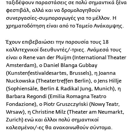
ταξιδέψουν παραστάσεις σε πολύ σημαντικά ξένα
φεστιβάλ, αλλά και να δρομολογηθούν
συνεργασίες-συμπαραγωγές για το μέλλον. Η
χρηματοδότηση είναι από το Ταμείο Ανάκαμψης.
Έχουν επιβεβαιώσει την παρουσία τους 18
καλλιτεχνικοί διευθυντές/-τριες. Ανάμεσά τους
είναι ο Rene van der Pluijm (International Theater
Amsterdam), o Daniel Blanga Gubbay
(Kunstenfestivaldesartes, Brussels), η Joanna
Nuckowska (Theatertreffen Berlin), o Jens Hillje
(Sophiensäle, Berlin & Radikal Jung, Munich), η
Barbara Regondi (Emilia Romagna Teatro
Fondazione), ο Piotr Gruszczyński (Νοwy Teatr,
Wrsaw), η Christine Milz (Theater am Neumarkt,
Zurich) ενώ και άλλοι πολύ σημαντικοί
καλεσμένοι/-ες θα ανακοινωθούν σύντομα.