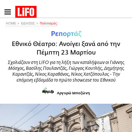
Παράκαμψη
προς
το
HOME
ΕΙΔΗΣΕΙΣ
Πολιτισμός
κυρίως
Ρεπορτάζ
περιεχόμενο
Εθνικό Θέατρο: Ανοίγει ξανά από την
Πέμπτη 23 Μαρτίου
Σχολιάζουν στη LIFO για τη λήξη των καταλήψεων οι Γιάννης
Μόσχος, Βασίλης Πουλαντζάς, Γιώργος Κουτλής, Δημήτρης
Καραντζάς, Νίκος Καραθάνος, Νίκος Χατζόπουλος - Την
επόμενη εβδομάδα το πρώτο showcase του Εθνικού
Αργυρώ Μποζώνη