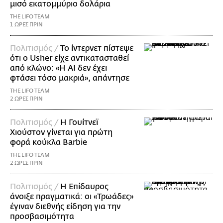
μισό εκατομμύριο δολάρια
THE LIFO TEAM
1 ΩΡΕΣ ΠΡΙΝ
Πολιτισμός /
Το ίντερνετ πίστεψε
ότι ο Usher είχε αντικατασταθεί
από κλώνο: «Η AI δεν έχει
φτάσει τόσο μακριά», απάντησε
THE LIFO TEAM
2 ΩΡΕΣ ΠΡΙΝ
Πολιτισμός /
Η Γουίτνεϊ
Χιούστον γίνεται για πρώτη
φορά κούκλα Barbie
THE LIFO TEAM
2 ΩΡΕΣ ΠΡΙΝ
Πολιτισμός /
Η Επίδαυρος
άνοιξε πραγματικά: οι «Τρωάδες»
έγιναν διεθνής είδηση για την
προσβασιμότητα