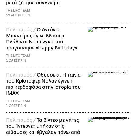
μετά ζήτησε συγγνώμη
THE LIFO TEAM
59 ΛΕΠΤΑ ΠΡΙΝ
Πολιτισμός /
Ο Αντόνιο
Μπαντέρας έγινε 66 και ο
Πλάθιντο Ντομίνγκο του
τραγούδησε «Happy Birthday»
THE LIFO TEAM
1 ΩΡΕΣ ΠΡΙΝ
Πολιτισμός /
Οδύσσεια: Η ταινία
του Κρίστοφερ Νόλαν έγινε η
πιο κερδοφόρα στην ιστορία του
IMAX
THE LIFO TEAM
1 ΩΡΕΣ ΠΡΙΝ
Πολιτισμός /
Τα βίντεο με γάτες
του Ίντερνετ μπήκαν στις
αίθουσες και έβγαλαν πάνω από