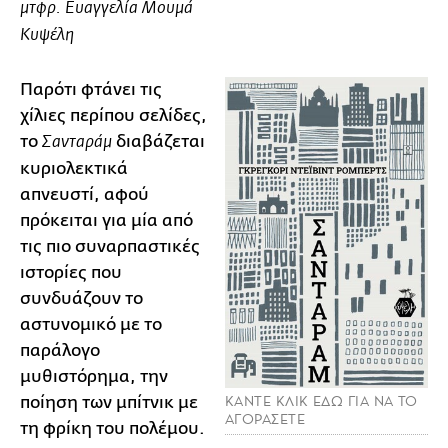
μτφρ. Ευαγγελία Μουμά
Κυψέλη
Παρότι φτάνει τις
χίλιες περίπου σελίδες,
το
διαβάζεται
Σανταράμ
κυριολεκτικά
απνευστί, αφού
πρόκειται για μία από
τις πιο συναρπαστικές
ιστορίες που
συνδυάζουν το
αστυνομικό με το
παράλογο
μυθιστόρημα, την
ποίηση των μπίτνικ με
ΚΑΝΤΕ ΚΛΙΚ ΕΔΩ ΓΙΑ ΝΑ ΤΟ
ΑΓΟΡΑΣΕΤΕ
τη φρίκη του πολέμου.