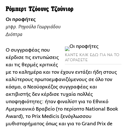
Ρόμπερτ Τζόουνς Τζούνιορ
Οι προφήτες
μτφρ. Ρηγούλα Γεωργιάδου
Διόπτρα
Ο συγγραφέας που
ΚΑΝΤΕ ΚΛΙΚ ΕΔΩ ΓΙΑ ΝΑ ΤΟ
κέρδισε τις εντυπώσεις
ΑΓΟΡΑΣΕΤΕ
και τις θερμές κριτικές
με το καλημέρα και τον έχουν εντάξει ήδη στους
καλύτερους πρωτοεμφανιζόμενους σε όλο τον
κόσμο, ο Νεοϋορκέζος συγγραφέας και
ακτιβιστής δεν κέρδισε τυχαία πολλές
υποψηφιότητες: ήταν φιναλίστ για το Εθνικό
Αμερικανικό Βραβείο (το περίοπτο National Book
Award), το Prix Medicis ξενόγλωσσου
μυθιστορήματος όπως και για το Grand Prix de