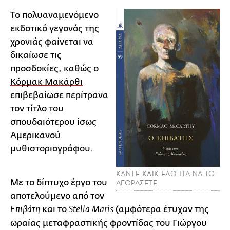
Το πολυαναμενόμενο
εκδοτικό γεγονός της
χρονιάς φαίνεται να
δικαίωσε τις
προσδοκίες, καθώς ο
Κόρμακ Μακάρθι
επιβεβαίωσε περίτρανα
τον τίτλο του
σπουδαιότερου ίσως
Αμερικανού
μυθιστοριογράφου.
ΚΑΝΤΕ ΚΛΙΚ ΕΔΩ ΓΙΑ ΝΑ ΤΟ
Με το δίπτυχο έργο του
ΑΓΟΡΑΣΕΤΕ
αποτελούμενο από τον
και το
(αμφότερα έτυχαν της
Επιβάτη
Stella Maris
ωραίας μεταφραστικής φροντίδας του Γιώργου