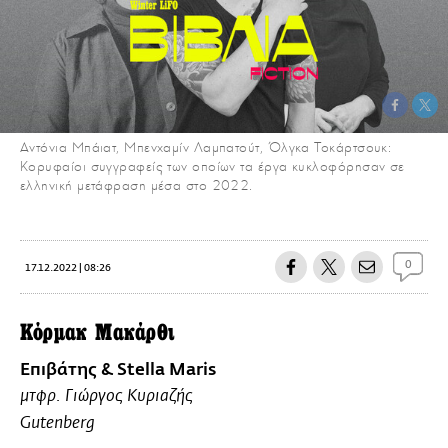
Αντόνια Μπάιατ, Μπενχαμίν Λαμπατούτ, Όλγκα Τοκάρτσουκ:
Κορυφαίοι συγγραφείς των οποίων τα έργα κυκλοφόρησαν σε
ελληνική μετάφραση μέσα στο 2022.
0
17.12.2022 | 08:26
Κόρμακ Μακάρθι
Επιβάτης & Stella Maris
μτφρ. Γιώργος Κυριαζής
Gutenberg