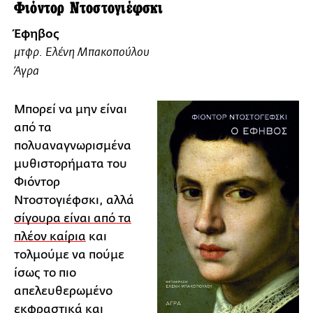
Φιόντορ Ντοστογιέφσκι
Έφηβος
μτφρ. Ελένη Μπακοπούλου
Άγρα
Μπορεί να μην είναι
από τα
πολυαναγνωρισμένα
μυθιστορήματα του
Φιόντορ
Ντοστογιέφσκι, αλλά
σίγουρα είναι από τα
πλέον καίρια
και
τολμούμε να πούμε
ίσως το πιο
απελευθερωμένο
εκφραστικά και