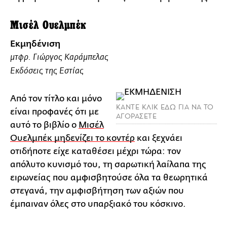
Μισέλ Ουελμπέκ
Εκμηδένιση
μτφρ. Γιώργος Καράμπελας
Εκδόσεις της Εστίας
Από τον τίτλο και μόνο
ΚΑΝΤΕ ΚΛΙΚ ΕΔΩ ΓΙΑ ΝΑ ΤΟ
είναι προφανές ότι με
ΑΓΟΡΑΣΕΤΕ
αυτό το βιβλίο ο
Μισέλ
Ουελμπέκ μηδενίζει το κοντέρ
και ξεχνάει
οτιδήποτε είχε καταθέσει μέχρι τώρα: τον
απόλυτο κυνισμό του, τη σαρωτική λαίλαπα της
ειρωνείας που αμφισβητούσε όλα τα θεωρητικά
στεγανά, την αμφισβήτηση των αξιών που
έμπαιναν όλες στο υπαρξιακό του κόσκινο.