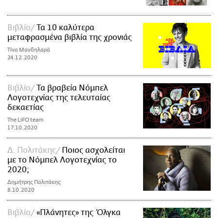
Βιβλίο
Τα 10 καλύτερα
μεταφρασμένα βιβλία της χρονιάς
Τίνα Μανδηλαρά
24.12.2020
Βιβλίο
Τα βραβεία Νόμπελ
Λογοτεχνίας της τελευταίας
δεκαετίας
The LiFO team
17.10.2020
Δ. Πολιτάκης
Ποιος ασχολείται
με το Νόμπελ Λογοτεχνίας το
2020;
Δημήτρης Πολιτάκης
8.10.2020
Βιβλίο
«Πλάνητες» της Όλγκα