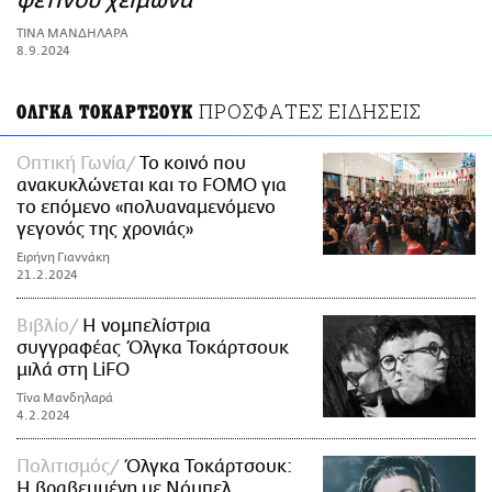
φετινού χειμώνα
ΑΜΠΑ
ΤΙΝΑ ΜΑΝΔΗΛΑΡΑ
PRINT
8.9.2024
ΠΡΟΣΦΑΤΕΣ ΕΙΔΗΣΕΙΣ
ΟΛΓΚΑ ΤΟΚΑΡΤΣΟΥΚ
Οπτική Γωνία
Το κοινό που
ανακυκλώνεται και το FOMO για
το επόμενο «πολυαναμενόμενο
γεγονός της χρονιάς»
Ειρήνη Γιαννάκη
21.2.2024
Βιβλίο
Η νομπελίστρια
συγγραφέας Όλγκα Τοκάρτσουκ
μιλά στη LiFO
Τίνα Μανδηλαρά
4.2.2024
Πολιτισμός
Όλγκα Τοκάρτσουκ:
Η βραβευμένη με Νόμπελ