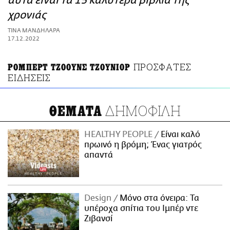
αυτά είναι τα 15 καλύτερα βιβλία της
ΑΜΠΑ
χρονιάς
PRINT
ΤΙΝΑ ΜΑΝΔΗΛΑΡΑ
17.12.2022
ΠΡΟΣΦΑΤΕΣ
ΡΟΜΠΕΡΤ ΤΖΟΟΥΝΣ ΤΖΟΥΝΙΟΡ
ΕΙΔΗΣΕΙΣ
ΔΗΜΟΦΙΛΗ
ΘΕΜΑΤΑ
HEALTHY PEOPLE
Είναι καλό
πρωινό η βρόμη; Ένας γιατρός
απαντά
Design
Μόνο στα όνειρα: Τα
υπέροχα σπίτια του Ιμπέρ ντε
Ζιβανσί