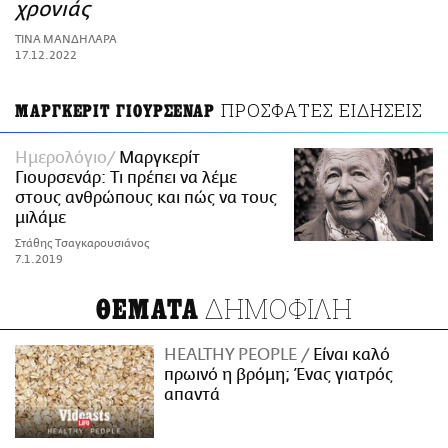
ΑΜΠΑ
χρονιάς
PRINT
ΤΙΝΑ ΜΑΝΔΗΛΑΡΑ
17.12.2022
ΠΡΟΣΦΑΤΕΣ ΕΙΔΗΣΕΙΣ
ΜΑΡΓΚΕΡΙΤ ΓΙΟΥΡΣΕΝΑΡ
Ημερολόγιο
Μαργκερίτ
Γιουρσενάρ: Τι πρέπει να λέμε
στους ανθρώπους και πώς να τους
μιλάμε
Στάθης Τσαγκαρουσιάνος
7.1.2019
ΔΗΜΟΦΙΛΗ
ΘΕΜΑΤΑ
HEALTHY PEOPLE
Είναι καλό
πρωινό η βρόμη; Ένας γιατρός
απαντά