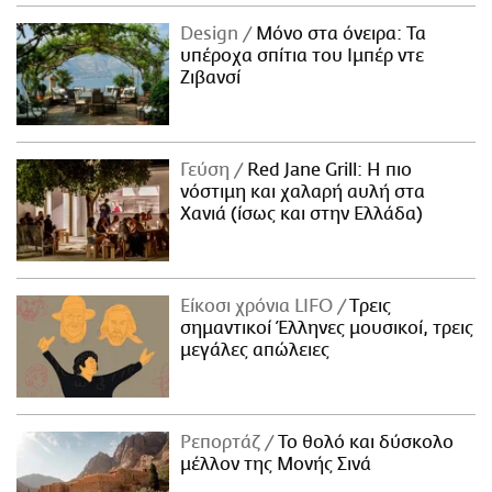
Design
Μόνο στα όνειρα: Τα
υπέροχα σπίτια του Ιμπέρ ντε
Ζιβανσί
Γεύση
Red Jane Grill: Η πιο
νόστιμη και χαλαρή αυλή στα
Χανιά (ίσως και στην Ελλάδα)
Είκοσι χρόνια LIFO
Tρεις
σημαντικοί Έλληνες μουσικοί, τρεις
μεγάλες απώλειες
Ρεπορτάζ
Το θολό και δύσκολο
μέλλον της Μονής Σινά