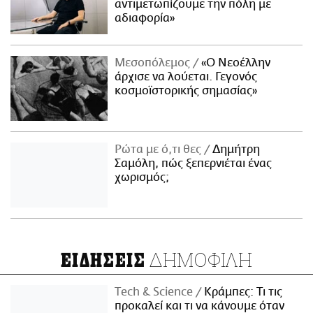
αντιμετωπίζουμε την πόλη με
αδιαφορία»
Μεσοπόλεμος
«Ο Νεοέλλην
άρχισε να λούεται. Γεγονός
κοσμοϊστορικής σημασίας»
Ρώτα με ό,τι θες
Δημήτρη
Σαμόλη, πώς ξεπερνιέται ένας
χωρισμός;
ΔΗΜΟΦΙΛΗ
ΕΙΔΗΣΕΙΣ
Τech & Science
Κράμπες: Τι τις
προκαλεί και τι να κάνουμε όταν