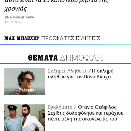
αυτά είναι τα 15 καλύτερα βιβλία της
ΑΜΠΑ
χρονιάς
PRINT
ΤΙΝΑ ΜΑΝΔΗΛΑΡΑ
17.12.2022
ΠΡΟΣΦΑΤΕΣ ΕΙΔΗΣΕΙΣ
ΜΑΞ ΜΠΛΕΧΕΡ
ΔΗΜΟΦΙΛΗ
ΘΕΜΑΤΑ
Σκληρές Αλήθειες
H σκληρή
αλήθεια για τον Πάνο Βλάχο
Εγκλήματα
Όταν ο Θεόφιλος
Σεχίδης δολοφόνησε και τεμάχισε
πέντε μέλη της οικογένειάς του