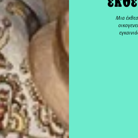
έκθε
Μια έκθεσ
οικογενε
εγκαινι