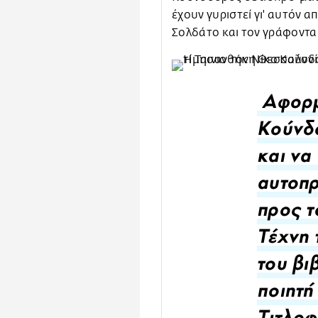
έχουν γυριστεί γι' αυτόν 
Σολδάτο και τον γράφοντα
Αφορμή
Κούνδ
και να
αυτοπ
προς τ
Τέχνη 
του βι
ποιητή