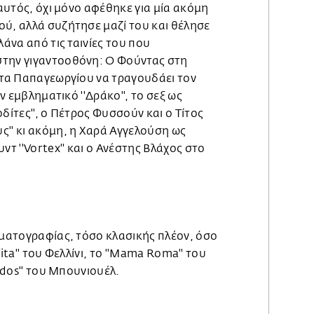
 αυτός, όχι μόνο αφέθηκε για μία ακόμη
ού, αλλά συζήτησε μαζί του και θέλησε
λάνα από τις ταινίες του που
στην γιγαντοοθόνη: Ο Φούντας στη
ίτα Παπαγεωργίου να τραγουδάει τον
ον εμβληματικό ''Δράκο'', το σεξ ως
δίτες'', ο Πέτρος Φυσσούν και ο Τίτος
ς'' κι ακόμη, η Χαρά Αγγελούση ως
 ''Vortex'' και ο Ανέστης Βλάχος στο
ηματογραφίας, τόσο κλασικής πλέον, όσο
 Vita'' του Φελλίνι, το ''Mama Roma'' του
dados'' του Μπουνιουέλ.