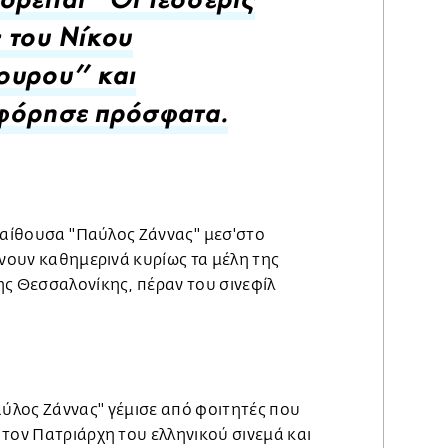
ορείται ''Οι τέσσερις
 του Νίκου
υρου'' και
φόρησε πρόσφατα.
 αίθουσα ''Παύλος Ζάννας'' μεσ'στο
ώνουν καθημερινά κυρίως τα μέλη της
ης Θεσσαλονίκης, πέραν του σινεφίλ
αύλος Ζάννας'' γέμισε από φοιτητές που
τον Πατριάρχη του ελληνικού σινεμά και