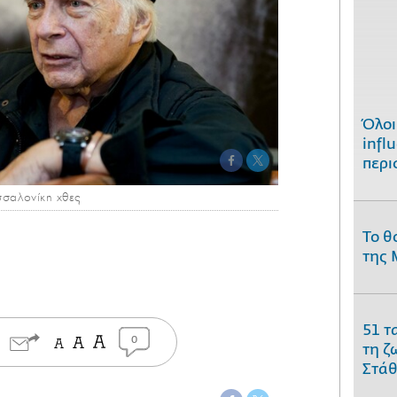
Όλοι
infl
περι
σαλονίκη χθες
Το θ
της 
51 τ
0
τη ζ
Στάθ