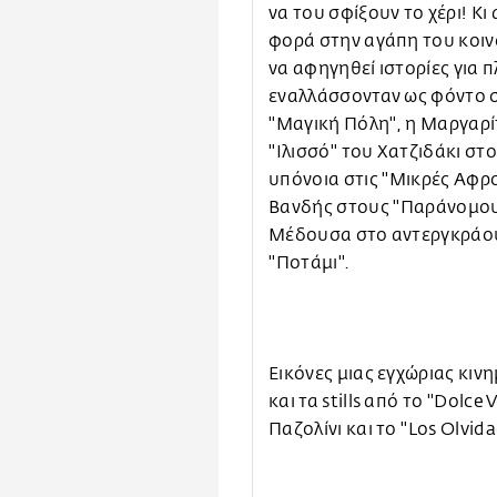
να του σφίξουν το χέρι! Κι
φορά στην αγάπη του κοιν
να αφηγηθεί ιστορίες για π
εναλλάσσονταν ως φόντο 
''Μαγική Πόλη'', η Μαργαρ
''Ιλισσό'' του Χατζιδάκι στ
υπόνοια στις ''Μικρές Αφρο
Βανδής στους ''Παράνομου
Μέδουσα στο αντεργκράουντ
''Ποτάμι''.
Εικόνες μιας εγχώριας κιν
και τα stills από το ''Dolce
Παζολίνι και το ''Los Olvi