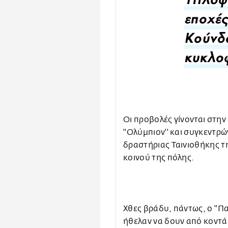
Τιτλοφ
εποχές
Κούνδο
κυκλο
Οι προβολές γίνονται στην
''Ολύμπιον'' και συγκεντρ
δραστήριας Ταινιοθήκης τ
κοινού της πόλης.
Χθες βράδυ, πάντως, ο ''Π
ήθελαν να δουν από κοντά 