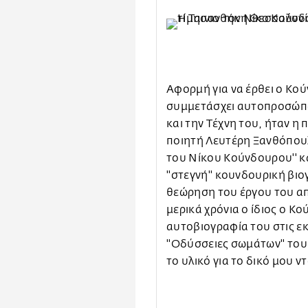
Αφορμή για να έρθει ο Κο
συμμετάσχει αυτοπροσώπ
και την Τέχνη του, ήταν η
ποιητή Λευτέρη Ξανθόπουλο
του Νίκου Κούνδουρου'' κ
''στεγνή'' κουνδουρική βι
θεώρηση του έργου του απ
μερικά χρόνια ο ίδιος ο 
αυτοβιογραφία του στις εκ
''Οδύσσειες σωμάτων'' το
το υλικό για το δικό μου ν