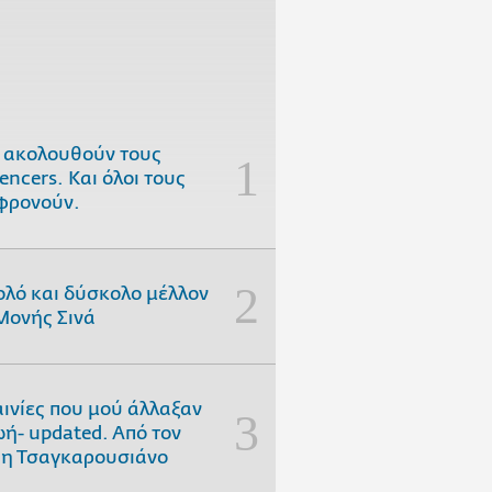
 ακολουθούν τους
uencers. Και όλοι τους
φρονούν.
ολό και δύσκολο μέλλον
Μονής Σινά
αινίες που μού άλλαξαν
ωή- updated. Aπό τον
η Τσαγκαρουσιάνο