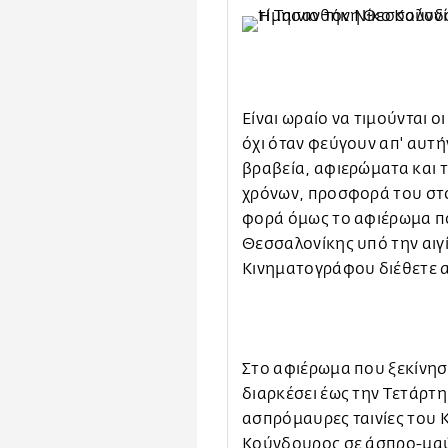
Είναι ωραίο να τιμούνται ο
όχι όταν φεύγουν απ' αυτή
βραβεία, αφιερώματα και τ
χρόνων, προσφορά του στο
φορά όμως το αφιέρωμα πο
Θεσσαλονίκης υπό την αιγ
Κινηματογράφου διέθετε α
Στο αφιέρωμα που ξεκίνησ
διαρκέσει έως την Τετάρτ
ασπρόμαυρες ταινίες του Κ
Κούνδουρος σε άσπρο-μαύρ