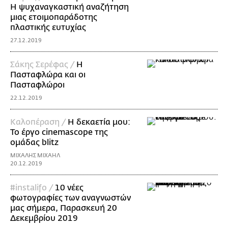
Η ψυχαναγκαστική αναζήτηση
μιας ετοιμοπαράδοτης
πλαστικής ευτυχίας
27.12.2019
Σάκης Σερέφας /
Η
Πασταφλώρα και οι
Πασταφλώροι
22.12.2019
Καλοπέραση /
Η δεκαετία μου:
Το έργο cinemascope της
ομάδας blitz
ΜΙΧΑΛΗΣ ΜΙΧΑΗΛ
20.12.2019
#instalifo /
10 νέες
φωτογραφίες των αναγνωστών
μας σήμερα, Παρασκευή 20
Δεκεμβρίου 2019