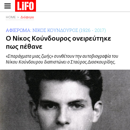
Παράκαμψη
προς
το
HOME
Διάφορα
κυρίως
ΑΦΙΕΡΩΜΑ: ΝΙΚΟΣ ΚΟΥΝΔΟΥΡΟΣ (1926 - 2017)
περιεχόμενο
O Nίκος Κούνδουρος ονειρεύτηκε
πως πέθανε
«Σπαράγματα μιας ζωής» συνθέτουν την αυτοβιογραφία του
Νίκου Κούνδουρου διαπιστώνει o Σταύρος Διοσκουρίδης.