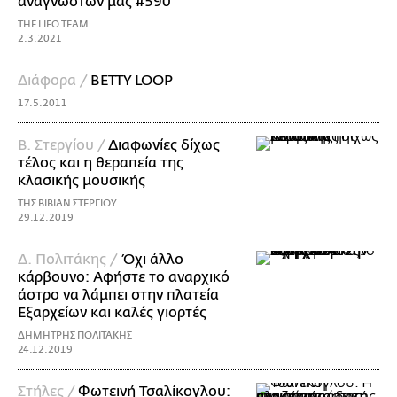
αναγνωστών μας #590
THE LIFO TEAM
2.3.2021
Διάφορα /
BETTY LOOP
17.5.2011
Β. Στεργίου /
Διαφωνίες δίχως
τέλος και η θεραπεία της
κλασικής μουσικής
ΤΗΣ ΒΙΒΙΑΝ ΣΤΕΡΓΙΟΥ
29.12.2019
Δ. Πολιτάκης /
Όχι άλλο
κάρβουνο: Αφήστε το αναρχικό
άστρο να λάμπει στην πλατεία
Εξαρχείων και καλές γιορτές
ΔΗΜΗΤΡΗΣ ΠΟΛΙΤΑΚΗΣ
24.12.2019
Στήλες /
Φωτεινή Τσαλίκογλου: