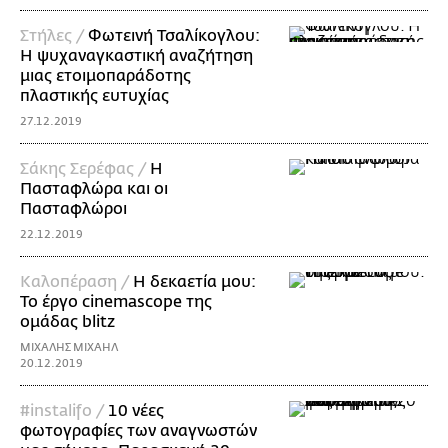
Στήλες /
Φωτεινή Τσαλίκογλου:
Η ψυχαναγκαστική αναζήτηση
μιας ετοιμοπαράδοτης
πλαστικής ευτυχίας
27.12.2019
Σάκης Σερέφας /
Η
Πασταφλώρα και οι
Πασταφλώροι
22.12.2019
Καλοπέραση /
Η δεκαετία μου:
Το έργο cinemascope της
ομάδας blitz
ΜΙΧΑΛΗΣ ΜΙΧΑΗΛ
20.12.2019
#instalifo /
10 νέες
φωτογραφίες των αναγνωστών