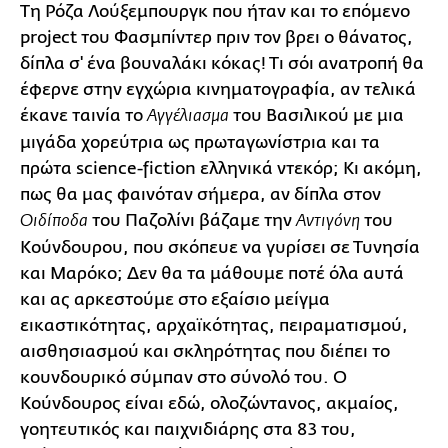
Τη Ρόζα Λούξεμπουργκ που ήταν και το επόμενο
project του Φασμπίντερ πριν τον βρει ο θάνατος,
δίπλα σ' ένα βουναλάκι κόκας! Τι σόι ανατροπή θα
έφερνε στην εγχώρια κινηματογραφία, αν τελικά
έκανε ταινία το
του Βασιλικού με μια
Αγγέλιασμα
μιγάδα χορεύτρια ως πρωταγωνίστρια και τα
πρώτα science-fiction ελληνικά ντεκόρ; Κι ακόμη,
πως θα μας φαινόταν σήμερα, αν δίπλα στον
του Παζολίνι βάζαμε την
του
Οιδίποδα
Αντιγόνη
Κούνδουρου, που σκόπευε να γυρίσει σε Τυνησία
και Μαρόκο; Δεν θα τα μάθουμε ποτέ όλα αυτά
και ας αρκεστούμε στο εξαίσιο μείγμα
εικαστικότητας, αρχαϊκότητας, πειραματισμού,
αισθησιασμού και σκληρότητας που διέπει το
κουνδουρικό σύμπαν στο σύνολό του. Ο
Κούνδουρος είναι εδώ, ολοζώντανος, ακμαίος,
γοητευτικός και παιχνιδιάρης στα 83 του,