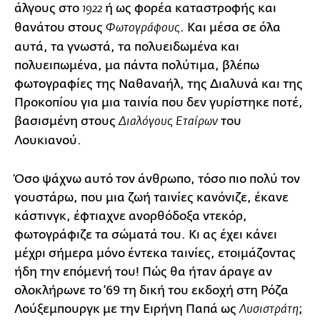
άλγους στο
ή ως φορέα καταστροφής και
1922
θανάτου στους
. Και μέσα σε όλα
Φωτογράφους
αυτά, τα γνωστά, τα πολυειδωμένα και
πολυειπωμένα, μα πάντα πολύτιμα, βλέπω
φωτογραφίες της Ναθαναήλ, της Διαλυνά και της
Προκοπίου για μια ταινία που δεν γυρίστηκε ποτέ,
βασισμένη στους
του
Διαλόγους Εταίρων
Λουκιανού.
Όσο ψάχνω αυτό τον άνθρωπο, τόσο πιο πολύ τον
γουστάρω, που μια ζωή ταινίες κανόνιζε, έκανε
κάστινγκ, έφτιαχνε ανορθόδοξα ντεκόρ,
φωτογράφιζε τα σώματά του. Κι ας έχει κάνει
μέχρι σήμερα μόνο έντεκα ταινίες, ετοιμάζοντας
ήδη την επόμενή του! Πώς θα ήταν άραγε αν
ολοκλήρωνε το ‘69 τη δική του εκδοχή στη Ρόζα
Λούξεμπουργκ με την Ειρήνη Παπά ως
;
Λυσιστράτη