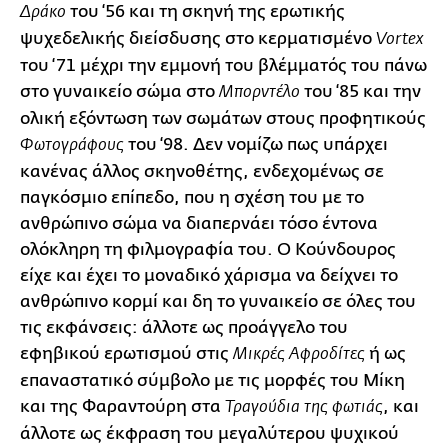
του ‘56 και τη σκηνή της ερωτικής
Δράκο
ψυχεδελικής διείσδυσης στο κερματισμένο
Vortex
του ‘71 μέχρι την εμμονή του βλέμματός του πάνω
στο γυναικείο σώμα στο
του ‘85 και την
Μπορντέλο
ολική εξόντωση των σωμάτων στους προφητικούς
του ‘98. Δεν νομίζω πως υπάρχει
Φωτογράφους
κανένας άλλος σκηνοθέτης, ενδεχομένως σε
παγκόσμιο επίπεδο, που η σχέση του με το
ανθρώπινο σώμα να διαπερνάει τόσο έντονα
ολόκληρη τη φιλμογραφία του. Ο Κούνδουρος
είχε και έχει το μοναδικό χάρισμα να δείχνει το
ανθρώπινο κορμί και δη το γυναικείο σε όλες του
τις εκφάνσεις: άλλοτε ως προάγγελο του
εφηβικού ερωτισμού στις
ή ως
Μικρές Αφροδίτες
επαναστατικό σύμβολο με τις μορφές του Μίκη
και της Φαραντούρη στα
, και
Τραγούδια της φωτιάς
άλλοτε ως έκφραση του μεγαλύτερου ψυχικού