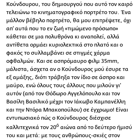
Κούνδουρου, του δημιουργού που αυτό τον καιρό
τελειώνω το κινηματογραφικό πορτρέτο του. Ένα
μάλλον βέβηλο πορτρέτο, θα μου επιτρέψετε, όχι
απ' αυτά που το εν ζωή «τιμώμενο πρόσωπο»
κάθεται σε μια πολυθρόνα κι αναπολεί, αλλά
αντίθετα ορμάει κυριολεκτικά στο πλατό και ο
φακός το συλλαμβάνει σε στιγμές χάρμα
οφθαλμών. Και σε ασπρόμαυρο φιλμ 35mm,
μάλιστα, άσχετα αν ο Κούνδουρος μού έσυρε τα
εξ αμάξης, διότι τράβηξα τον ίδιο σε άσπρο και
μαύρο, ενώ όλους τους άλλους που μιλούν γι'
αυτόν (από τον Θόδωρο Αγγελόπουλο και τον
Βασίλη Βασιλικό μέχρι τον Ιάκωβο Καμπανέλλη
και την Ντόρα Μπακοπούλου) σε έγχρωμο! Είναι
εντυπωσιακό πώς ο Κούνδουρος διέσχισε
ό
καλλιτεχνικά τον 20
αιώνα από το δεύτερο ήμισύ
του και μετά: με τους ανθρώπους-σκιές στον