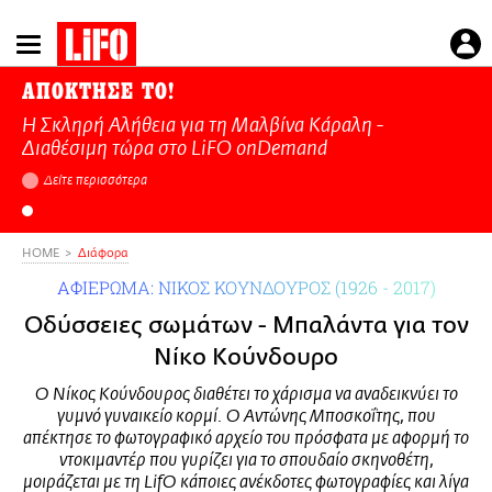
Παράκαμψη
προς
το
ΑΠΟΚΤΗΣΕ ΤΟ!
κυρίως
Η Σκληρή Αλήθεια για τη Μαλβίνα Κάραλη -
περιεχόμενο
Διαθέσιμη τώρα στo LiFO onDemand
Δείτε περισσότερα
HOME
Διάφορα
ΑΦΙΕΡΩΜΑ: ΝΙΚΟΣ ΚΟΥΝΔΟΥΡΟΣ (1926 - 2017)
Οδύσσειες σωμάτων - Μπαλάντα για τον
Νίκο Κούνδουρο
Ο Νίκος Κούνδουρος διαθέτει το χάρισμα να αναδεικνύει το
γυμνό γυναικείο κορμί. Ο Αντώνης Μποσκοΐτης, που
απέκτησε το φωτογραφικό αρχείο του πρόσφατα με αφορμή το
ντοκιμαντέρ που γυρίζει για το σπουδαίο σκηνοθέτη,
μοιράζεται με τη LifO κάποιες ανέκδοτες φωτογραφίες και λίγα