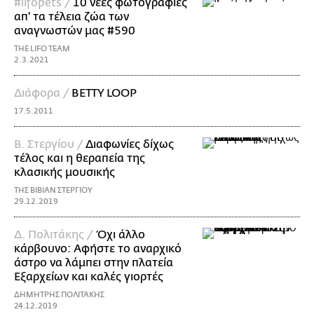
#lifopets /
10 νέες φωτογραφίες
απ' τα τέλεια ζώα των
αναγνωστών μας #590
THE LIFO TEAM
2.3.2021
Διάφορα /
BETTY LOOP
17.5.2011
Β. Στεργίου /
Διαφωνίες δίχως
τέλος και η θεραπεία της
κλασικής μουσικής
ΤΗΣ ΒΙΒΙΑΝ ΣΤΕΡΓΙΟΥ
29.12.2019
Δ. Πολιτάκης /
Όχι άλλο
κάρβουνο: Αφήστε το αναρχικό
άστρο να λάμπει στην πλατεία
Εξαρχείων και καλές γιορτές
ΔΗΜΗΤΡΗΣ ΠΟΛΙΤΑΚΗΣ
24.12.2019