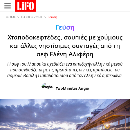
Παράκαμψη
προς
το
HOME
ΤΡΟΠΟΣ ΖΩΗΣ
Γεύση
κυρίως
Γεύση
περιεχόμενο
Χταποδοκεφτέδες, σουπιές με χούμους
και άλλες νηστίσιμες συνταγές από τη
σεφ Ελένη Αλιφέρη
Η σεφ του Manouka σχεδιάζει ένα κατεξοχήν ελληνικό μενού
που συνδυάζεται με τις πρωτότυπες οινικές προτάσεις του
σομελιέ Βασίλη Παπαδόπουλου από τον ελληνικό αμπελώνα.
TwoMinutes Angie