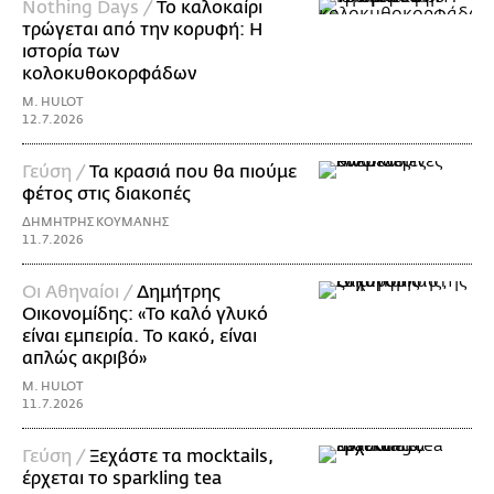
Nothing Days /
Το καλοκαίρι
τρώγεται από την κορυφή: H
ιστορία των
κολοκυθοκορφάδων
M. HULOT
12.7.2026
Γεύση /
Τα κρασιά που θα πιούμε
φέτος στις διακοπές
ΔΗΜΗΤΡΗΣ ΚΟΥΜΑΝΗΣ
11.7.2026
Οι Αθηναίοι /
Δημήτρης
Οικονομίδης: «Το καλό γλυκό
είναι εμπειρία. Το κακό, είναι
απλώς ακριβό»
M. HULOT
11.7.2026
Γεύση /
Ξεχάστε τα mocktails,
έρχεται το sparkling tea