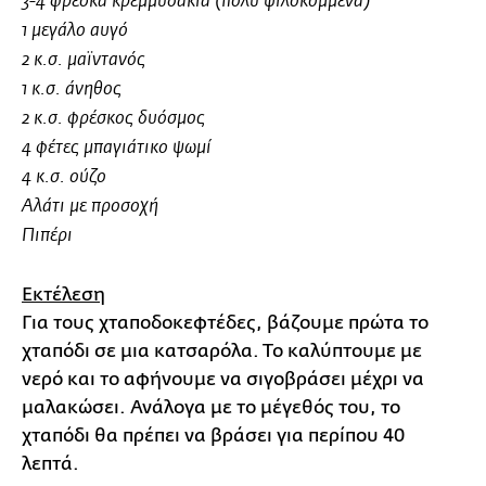
3-4 φρέσκα κρεμμυδάκια (πολύ ψιλοκομμένα)
1 μεγάλο αυγό
2 κ.σ. μαϊντανός
1 κ.σ. άνηθος
2 κ.σ. φρέσκος δυόσμος
4 φέτες μπαγιάτικο ψωμί
4 κ.σ. ούζο
Αλάτι με προσοχή
Πιπέρι
Εκτέλεση
Για τους χταποδοκεφτέδες, βάζουμε πρώτα το
χταπόδι σε μια κατσαρόλα. Το καλύπτουμε με
νερό και το αφήνουμε να σιγοβράσει μέχρι να
μαλακώσει. Ανάλογα με το μέγεθός του, το
χταπόδι θα πρέπει να βράσει για περίπου 40
λεπτά.