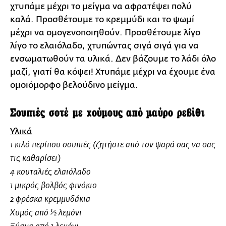
χτυπάμε μέχρι το μείγμα να αφρατέψει πολύ
καλά. Προσθέτουμε το κρεμμύδι και το ψωμί
μέχρι να ομογενοποιηθούν. Προσθέτουμε λίγο
λίγο το ελαιόλαδο, χτυπώντας σιγά σιγά για να
ενσωματωθούν τα υλικά. Δεν βάζουμε το λάδι όλο
μαζί, γιατί θα κόψει! Χτυπάμε μέχρι να έχουμε ένα
ομοιόμορφο βελούδινο μείγμα.
Σουπιές σοτέ με χούμους από μαύρο ρεβίθι
Υλικά
1 κιλό περίπου σουπιές (ζητήστε από τον ψαρά σας να σας
τις καθαρίσει)
4 κουταλιές ελαιόλαδο
1 μικρός βολβός φινόκιο
2 φρέσκα κρεμμυδάκια
Χυμός από ½ λεμόνι