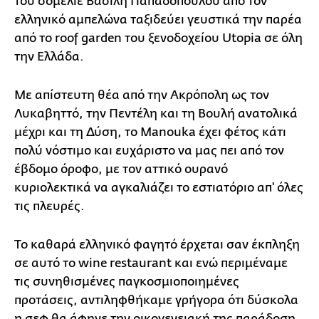
του σομελιέ Βασίλη Παπαδόπουλου από τον
ελληνικό αμπελώνα ταξιδεύει γευστικά την παρέα
από το roof garden του ξενοδοχείου Utopia σε όλη
την Ελλάδα.
Με απίστευτη θέα από την Ακρόπολη ως τον
Λυκαβηττό, την Πεντέλη και τη Βουλή ανατολικά
μέχρι και τη Δύση, το Manouka έχει φέτος κάτι
πολύ νόστιμο και ευχάριστο να μας πει από τον
έβδομο όροφο, με τον αττικό ουρανό
κυριολεκτικά να αγκαλιάζει το εστιατόριο απ' όλες
τις πλευρές.
Το καθαρά ελληνικό φαγητό έρχεται σαν έκπληξη
σε αυτό το wine restaurant και ενώ περιμέναμε
τις συνηθισμένες παγκοσμιοποιημένες
προτάσεις, αντιληφθήκαμε γρήγορα ότι δύσκολα
η σεφ θα άφηνε την οικογενειακή της παράδοση