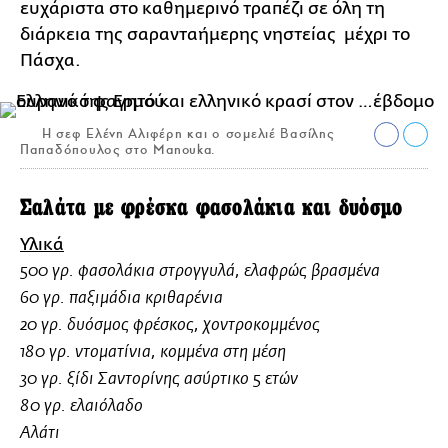
ευχάριστα στο καθημερινό τραπέζι σε όλη τη
διάρκεια της σαρανταήμερης νηστείας μέχρι το
Πάσχα.
Η σεφ Ελένη Αλιφέρη και ο σομελιέ Βασίλης
Παπαδόπουλος στο Manouka.
Σαλάτα με φρέσκα φασολάκια και δυόσμο
Υλικά
500 γρ. φασολάκια στρογγυλά, ελαφρώς βρασμένα
60 γρ. παξιμάδια κριθαρένια
20 γρ. δυόσμος φρέσκος, χοντροκομμένος
180 γρ. ντοματίνια, κομμένα στη μέση
30 γρ. ξίδι Σαντορίνης ασύρτικο 5 ετών
80 γρ. ελαιόλαδο
Αλάτι