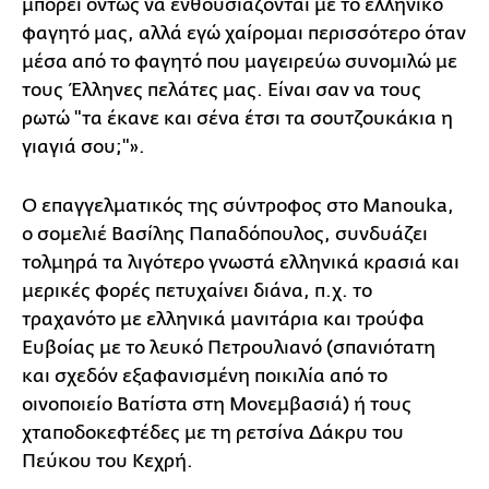
μπορεί όντως να ενθουσιάζονται με το ελληνικό
φαγητό μας, αλλά εγώ χαίρομαι περισσότερο όταν
μέσα από το φαγητό που μαγειρεύω συνομιλώ με
τους Έλληνες πελάτες μας. Είναι σαν να τους
ρωτώ "τα έκανε και σένα έτσι τα σουτζουκάκια η
γιαγιά σου;"».
Ο επαγγελματικός της σύντροφος στο Manouka,
o σομελιέ Βασίλης Παπαδόπουλος, συνδυάζει
τολμηρά τα λιγότερο γνωστά ελληνικά κρασιά και
μερικές φορές πετυχαίνει διάνα, π.χ. το
τραχανότο με ελληνικά μανιτάρια και τρούφα
Ευβοίας με το λευκό Πετρουλιανό (σπανιότατη
και σχεδόν εξαφανισμένη ποικιλία από το
οινοποιείο Βατίστα στη Μονεμβασιά) ή τους
χταποδοκεφτέδες με τη ρετσίνα Δάκρυ του
Πεύκου του Κεχρή.