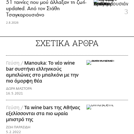
51 ταινίες που μού άλλαξαν τη ζωή-
updated. Aπό τον Στάθη
Τσαγκαρουσιάνο
2.8.2026
ΣΧΕΤΙΚΑ ΑΡΘΡΑ
Γεύση /
Manouka: To νέο wine
bar συστήνει ελληνικούς
αμπελώνες στο μπαλκόνι με την
πιο όμορφη θέα
ΔΩΡΑ ΜΑΣΤΟΡΑ
16.5.2021
Γεύση /
Τα wine bars της Αθήνας
εξελίσσονται στα πιο ωραία
μπιστρό της
ΖΩΗ ΠΑΡΑΣΙΔΗ
5.2.2022