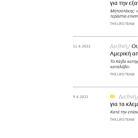
για την εξ
Μητσοτάκης: «
τεράστια επισιτ
THE LIFO TEAM
Διεθνή
Ου
11.6.2022
Αμερική απ
Το Κίεβο κατηγ
καταλάβει
THE LIFO TEAM
Διεθνή
9.6.2022
για τα κλε
Κατά την επίσ
THE LIFO TEAM