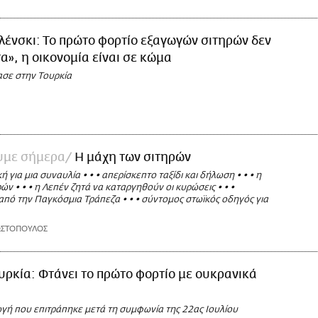
λένσκι: Το πρώτο φορτίο εξαγωγών σιτηρών δεν
τα», η οικονομία είναι σε κώμα
ασε στην Τουρκία
ουμε σήμερα
Η μάχη των σιτηρών
 για μια συναυλία • • • απερίσκεπτο ταξίδι και δήλωση • • • η
ών • • • η Λεπέν ζητά να καταργηθούν οι κυρώσεις • • •
από την Παγκόσμια Τράπεζα • • • σύντομος στωϊκός οδηγός για
ΩΣΤΟΠΟΥΛΟΣ
υρκία: Φτάνει το πρώτο φορτίο με ουκρανικά
γή που επιτράπηκε μετά τη συμφωνία της 22ας Ιουλίου