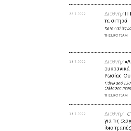
Διεθνή
Η 
22.7.2022
τα σιτηρά 
Καταγγελίες Ζ
THE LIFO TEAM
Διεθνή
«Λ
13.7.2022
ουκρανικά 
Ρωσίας-Ου
Πάνω από 130 
Θάλασσα περιμέ
THE LIFO TEAM
Διεθνή
Τε
13.7.2022
για τις εξ
ίδιο τραπέζ