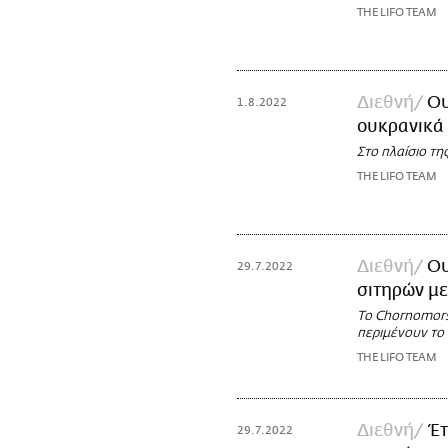
THE LIFO TEAM
Διεθνή
Ου
1.8.2022
ουκρανικά 
Στο πλαίσιο τη
THE LIFO TEAM
Διεθνή
Ου
29.7.2022
σιτηρών με
Το Chornomorsk
περιμένουν το
THE LIFO TEAM
Διεθνή
Έτ
29.7.2022