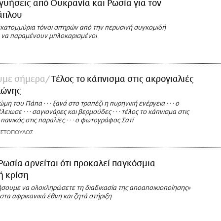
γγυήσεις από Ουκρανία και Ρωσία για τον
άπλου
κατομμύρια τόνοι σιτηρών από την περυσινή συγκομιδή
να παραμένουν μπλοκαρισμένοι
ουμε σήμερα
Τέλος το κάπνισμα στις ακρογιαλιές
λώνης
η του Πάπα · · · ξανά στο τραπέζι η πυρηνική ενέργεια · · · ο
ειωσε · · · σαγιονάρες και βερμούδες · · · τέλος το κάπνισμα στις
 · πανικός στις παραλίες · · · ο φωτογράφος Σατί
ΩΣΤΟΠΟΥΛΟΣ
Ρωσία αρνείται ότι προκαλεί παγκόσμια
κή κρίση
σουμε να ολοκληρώσετε τη διαδικασία της αποαποικιοποίησης»
στα αφρικανικά έθνη και ζητά στήριξη