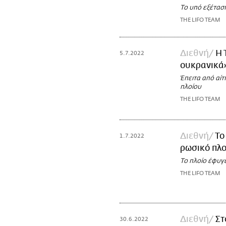
Το υπό εξέταση
THE LIFO TEAM
Διεθνή
Η 
5.7.2022
ουκρανικά
Έπειτα από αίτ
πλοίου
THE LIFO TEAM
Διεθνή
Το
1.7.2022
ρωσικό πλο
Το πλοίο έφυγ
THE LIFO TEAM
Διεθνή
Στ
30.6.2022