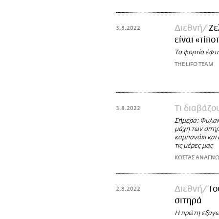
Διεθνή
Ζε
3.8.2022
είναι «τίπο
Το φορτίο έφτ
THE LIFO TEAM
Τι διαβάζ
3.8.2022
Σήμερα: Φυλακή
μάχη των σιτηρ
καμπανάκι και 
τις μέρες μας
ΚΩΣΤΑΣ ΑΝΑΓΝ
Διεθνή
Το
2.8.2022
σιτηρά
H πρώτη εξαγω