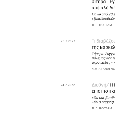
σιτηρά - Ε
ασφαλή δι
Πάνω από 20 ε
εξακολουθούν 
THE LIFO TEAM
Τι διαβάζ
26.7.2022
της Βαρκε
Σήμερα: Συγγνώμ
πόλεμος δεν τέλ
ακρογιαλιές · ·
ΚΩΣΤΑΣ ΑΝΑΓΝ
Διεθνή
Η 
24.7.2022
επισιτιστι
«Θα σας βοηθή
λέει ο Λαβρόφ 
THE LIFO TEAM