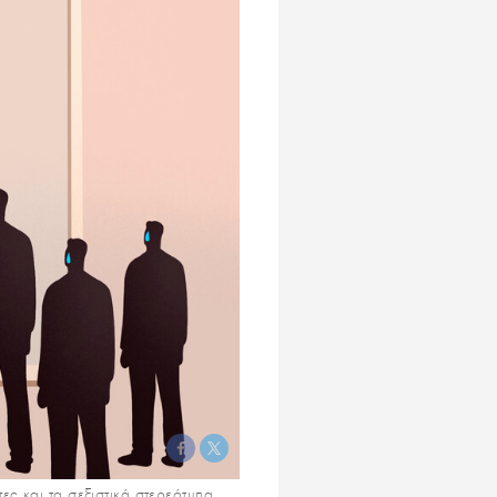
ες και τα σεξιστικά στερεότυπα