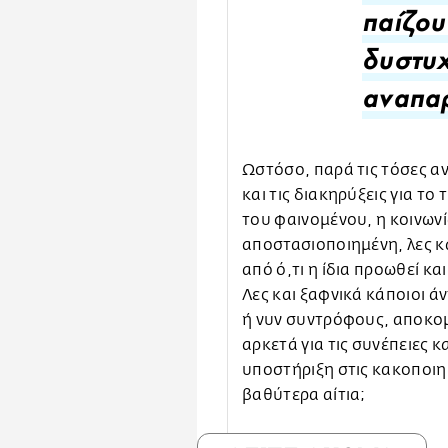
παίζου
δυστυ
αναπαρ
Ωστόσο, παρά τις τόσες α
και τις διακηρύξεις για το 
του φαινομένου, η κοινων
αποστασιοποιημένη, λες κ
από ό,τι η ίδια προωθεί κα
Λες και ξαφνικά κάποιοι 
ή νυν συντρόφους, αποκομ
αρκετά για τις συνέπειες κα
υποστήριξη στις κακοποιημ
βαθύτερα αίτια;