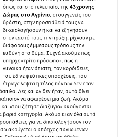
43χρονης
όπως και στο τελευταίο, της
Δώρας στο Αγρίνιο
, οι συγγενείς του
δράστη, στην προσπάθειά τους να
δικαιολογήσουν ή και να εξηγήσουν
στον εαυτό τους την πράξη, ρίχνουν με
διάφορους έμμεσους τρόπους την
ευθύνη στο θύμα. Συχνά ακούμε πως
υπήρχε «τρίτο πρόσωπο», πως η
γυναίκα ήταν άπιστη, τον κορόιδευε,
του έδινε ψεύτικες υποσχέσεις, του
έτρωγε λεφτά ή τέλος πάντων δεν ήταν
πιλο. Λες και αν δεν ήταν, αυτό δίνει
 κάποιον να αφαιρέσει μια ζωή. Ακόμα
» και «του ζήτησε διαζύγιο» ακούγονται
 βαριά κατηγορία. Ακόμα κι αν όλα αυτά
προσπάθειες για να δικαιολογήσουν τον
ίσω ακούγεται ο απόηχος παγιωμένων