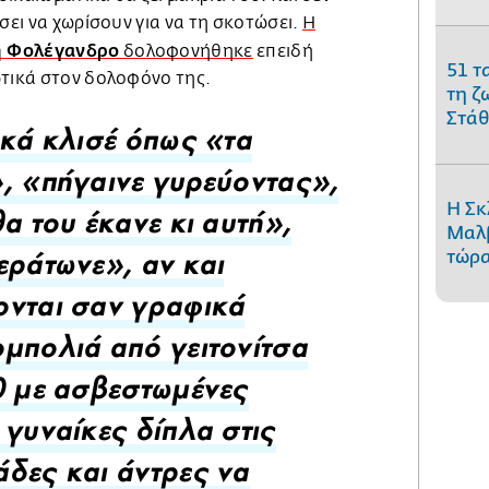
σει να χωρίσουν για να τη σκοτώσει.
Η
η Φολέγανδρο
δολοφονήθηκε
επειδή
51 τ
ωτικά στον δολοφόνο της.
τη ζ
Στάθ
ικά κλισέ όπως «τα
, «πήγαινε γυρεύοντας»,
Η Σκ
θα του έκανε κι αυτή»,
Μαλβ
τώρα
εράτωνε», αν και
νται σαν γραφικά
μπολιά από γειτονίτσα
0 με ασβεστωμένες
 γυναίκες δίπλα στις
δες και άντρες να