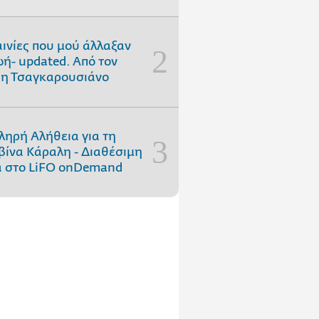
αινίες που μού άλλαξαν
ωή- updated. Aπό τον
η Τσαγκαρουσιάνο
ληρή Αλήθεια για τη
ίνα Κάραλη - Διαθέσιμη
 στo LiFO onDemand