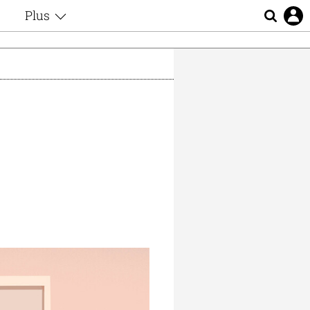
Plus
ς
Θέματα
Συνεντεύξεις
ς
Videos
τα
Αφιερώματα
t
Ζώδια
Εξομολογήσεις
Blogs
μη
Οι Αθηναίοι
ς
Απώλειες
Lgbtqi+
Επιλογές