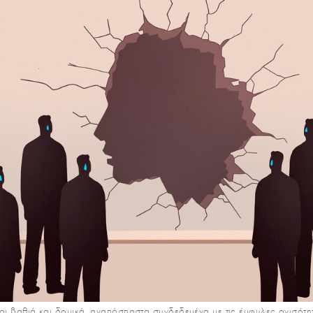
ίναι βαθιά και δομικά, αναπόσπαστα συνδεδεμένα με τις έμφυλες ανισότητ