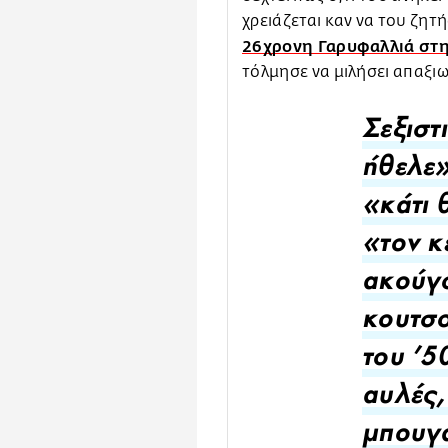
χρειάζεται καν να του ζητή
26χρονη Γαρυφαλλιά στ
τόλμησε να μιλήσει απαξι
Σεξιστ
ήθελε»
«κάτι 
«τον κ
ακούγο
κουτσο
του ’5
αυλές,
μπουγά