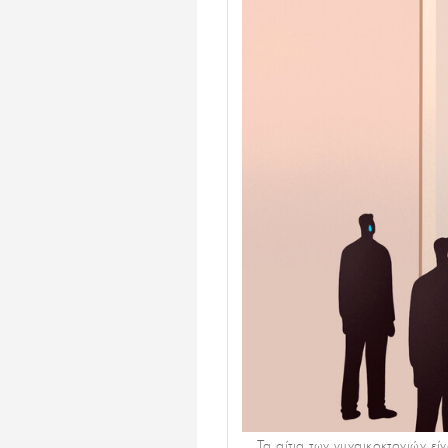
Τα αίτια των γυναικοκτονιών ε