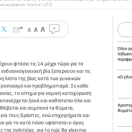
Εικονογράφηση: bianka/LIFO
0
Όλοι α
influen
περιφρ
έχουν φτάσει τις 14 μέχρι τώρα για το
 ενδοοικογενειακή βία ξεπερνούν και τις
«Ω γλυ
η λίστα της βίας κατά των γυναικών
οτροπιασμό και προβληματισμό. Σε κάθε
ονίας, το αίτημα για νομική κατοχύρωση
επανέρχεται ξανά και καθίσταται όλο και
Αριστερ
 θλίβεται και συμπονά τα θύματα,
θυμάται
 για τους δράστες, ενώ επιχειρήματα και
ι για το κατά πόσο υφίσταται ο όρος
ς της πολιτείας, για το πώς θα γίνει πιο