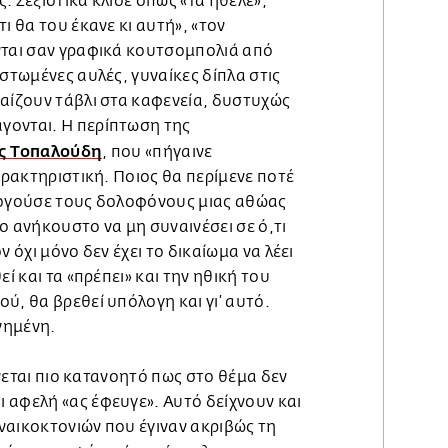
. Σεξιστικά κλισέ όπως «τα ήθελε»,
ι θα του έκανε κι αυτή», «τον
νται σαν γραφικά κουτσομπολιά από
εστωμένες αυλές, γυναίκες δίπλα στις
παίζουν τάβλι στα καφενεία, δυστυχώς
γονται. Η περίπτωση της
ς Τοπαλούδη
, που «πήγαινε
χαρακτηριστική. Ποιος θα περίμενε ποτέ
λογούσε τους δολοφόνους μιας αθώας
ο ανήκουστο να μη συναινέσει σε ό,τι
ν όχι μόνο δεν έχει το δικαίωμα να λέει
εί και τα «πρέπει» και την ηθική του
ύ, θα βρεθεί υπόλογη και γι’ αυτό.
νημένη.
γίνεται πιο κατανοητό πως στο θέμα δεν
 αφελή «ας έφευγε». Αυτό δείχνουν και
ναικοκτονιών που έγιναν ακριβώς τη