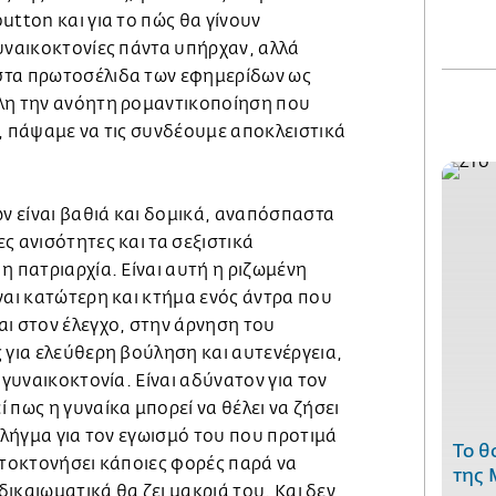
utton και για το πώς θα γίνουν
υναικοκτονίες πάντα υπήρχαν, αλλά
στα πρωτοσέλιδα των εφημερίδων ως
λη την ανόητη ρομαντικοποίηση που
, πάψαμε να τις συνδέουμε αποκλειστικά
ών είναι βαθιά και δομικά, αναπόσπαστα
ς ανισότητες και τα σεξιστικά
η πατριαρχία. Είναι αυτή η ριζωμένη
ναι κατώτερη και κτήμα ενός άντρα που
αι στον έλεγχο, στην άρνηση του
 για ελεύθερη βούληση και αυτενέργεια,
 γυναικοκτονία. Είναι αδύνατον για τον
 πως η γυναίκα μπορεί να θέλει να ζήσει
 πλήγμα για τον εγωισμό του που προτιμά
Το θ
υτοκτονήσει κάποιες φορές παρά να
της 
 δικαιωματικά θα ζει μακριά του. Και δεν