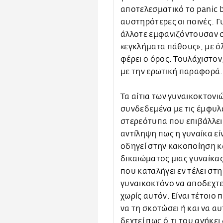
αποτελεσματικό το panic b
αυστηρότερες οι ποινές. Γ
άλλοτε εμφανιζόντουσαν 
«εγκλήματα πάθους», με ό
φέρει ο όρος. Τουλάχιστον
με την ερωτική παραφορά.
Τα αίτια των γυναικοκτονι
συνδεδεμένα με τις έμφυλε
στερεότυπα που επιβάλλει 
αντίληψη πως η γυναίκα εί
οδηγεί στην κακοποίηση κ
δικαιώματος μιας γυναίκας
που καταλήγει εν τέλει στη
γυναικοκτόνο να αποδεχτεί
χωρίς αυτόν. Είναι τέτοιο
να τη σκοτώσει ή και να α
δεχτεί πως ό,τι του ανήκει