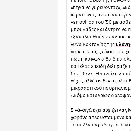
πεποιθήσεων της κοινωνίας
«πήγαινε γυρεύοντας», «κάτ
κεράτωνε», αν και ακούγο
γειτονίτσα του ’50 με ασβ
μπουγάδες και άντρες να 
εξακολουθούν να αναπαρά
Ελένη
γυναικοκτονίας της
γυρεύοντας», είναι η πιο 
πως η κοινωνία θα δικαιο
κοπέλας επειδή διέπραξε τ
δεν ήθελε. Η γυναίκα λοιπό
«όχι», αλλά αν δεν ακολουθ
μικροαστικού πουριτανισμο
Ακόμα και αγρίως δολοφο
Σιγά-σιγά έχει αρχίζει να 
χωράνε απλουστευμένα και
τα πολλά παραδείγματα γυ