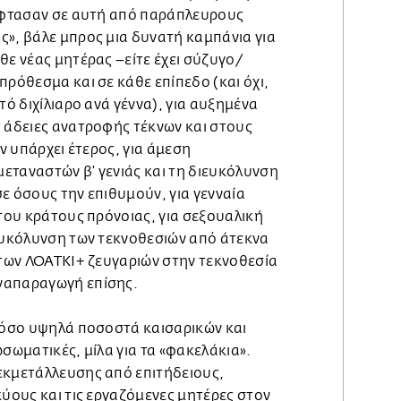
 έφτασαν σε αυτή από παράπλευρους
ς», βάλε μπρος μια δυνατή καμπάνια για
θε νέας μητέρας –είτε έχει σύζυγο/
ρόθεσμα και σε κάθε επίπεδο (και όχι,
τό διχίλιαρο ανά γέννα), για αυξημένα
ς άδειες ανατροφής τέκνων και στους
εν υπάρχει έτερος, για άμεση
εταναστών β’ γενιάς και τη διευκόλυνση
ε όσους την επιθυμούν, για γενναία
 του κράτους πρόνοιας, για σεξουαλική
ιευκόλυνση των τεκνοθεσιών από άτεκνα
 των ΛΟΑΤΚΙ+ ζευγαριών στην τεκνοθεσία
ναπαραγωγή επίσης.
 τόσο υψηλά ποσοστά καισαρικών και
ωσωματικές, μίλα για τα «φακελάκια».
εκμετάλλευσης από επιτήδειους,
κύους και τις εργαζόμενες μητέρες στον