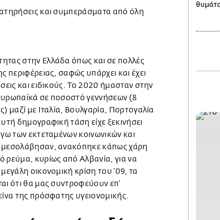
θυμάται
ρατηρήσεις και συμπεράσματα από όλη
ητας στην Ελλάδα όπως και σε πολλές
ης περιφέρειας, σαφώς υπάρχει και έχει
ήσεις και ειδικούς. To 2020 ήμασταν στην
ευρωπαϊκά σε ποσοστό γεννήσεων (8
ς) μαζί με Ιταλία, Βουλγαρία, Πορτογαλία
αυτή δημογραφική τάση είχε ξεκινήσει
όγω των εκτεταμένων κοινωνικών και
υ μεσολάβησαν, ανακόπηκε κάπως χάρη
 ρεύμα, κυρίως από Αλβανία, για να
 μεγάλη οικονομική κρίση του ’09, τα
αι ότι θα μας συντροφεύουν επ’
είνα της πρόσφατης υγειονομικής.