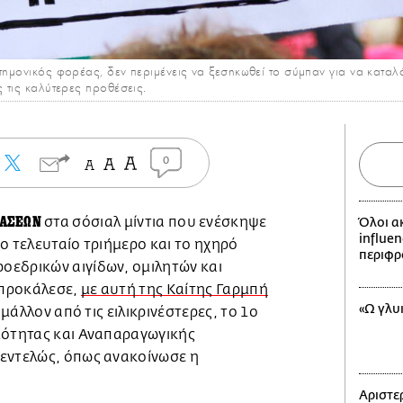
τημονικός φορέας, δεν περιμένεις να ξεσηκωθεί το σύμπαν για να καταλάβ
ς τις καλύτερες προθέσεις.
0
ΡΑΣΕΩΝ
στα σόσιαλ μίντια που ενέσκηψε
Όλοι α
influen
ο τελευταίο τριήμερο και το ηχηρό
περιφρ
εδρικών αιγίδων, ομιλητών και
 προκάλεσε,
με αυτή της Καίτης Γαρμπή
«Ω γλυ
 μάλλον από τις ειλικρινέστερες, το 1ο
μότητας και Αναπαραγωγικής
εντελώς, όπως ανακοίνωσε η
Αριστερ