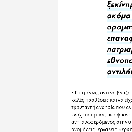
ξεκίνη
ακόμα 
οραματ
επανα
πατρια
εθνοπα
αντιλή
• Επομένως, αντί να βγάζε
καλές προθέσεις και να είχ
τρανταχτή ανοησία που αντ
ενοχοποιητικά, περιφρονητ
αντί αναφερόμενος στην 
ονομάζεις «εργαλείο θερα