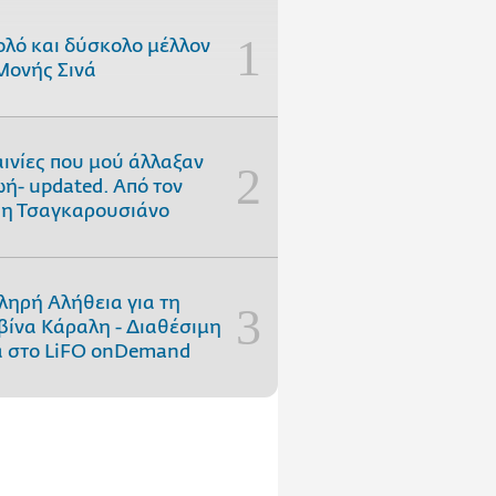
ολό και δύσκολο μέλλον
Μονής Σινά
αινίες που μού άλλαξαν
ωή- updated. Aπό τον
η Τσαγκαρουσιάνο
ληρή Αλήθεια για τη
ίνα Κάραλη - Διαθέσιμη
 στo LiFO onDemand