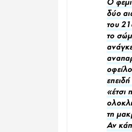
Ο φεμι
δύο αι
του 21
το σώμα
ανάγκε
αναπαρ
οφείλο
επειδή
«έτσι 
ολοκλη
τη μακ
Αν κάπ