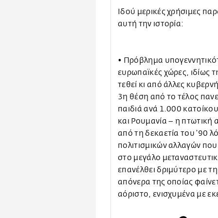
Ιδού μερικές χρήσιμες πα
αυτή την ιστορία:
• Πρόβλημα υπογεννητικότ
ευρωπαϊκές χώρες, ιδίως τ
τεθεί κι από άλλες κυβερν
3η θέση από το τέλος παν
παιδιά ανά 1.000 κατοίκου
και Ρουμανία – η πτωτική 
από τη δεκαετία του ’90 λ
πολιτισμικών αλλαγών πο
στο μεγάλο μεταναστευτικό
επανέλθει δριμύτερο με τη
απόνερα της οποίας φαίνετ
αόριστο, ενισχυμένα με εκ