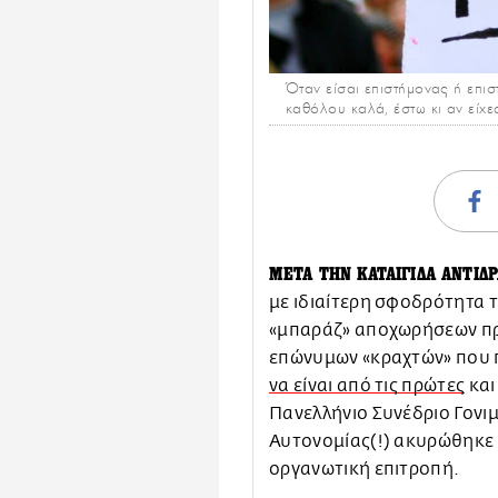
Όταν είσαι επιστήμονας ή επισ
καθόλου καλά, έστω κι αν είχε
ΜΕΤΑ ΤΗΝ ΚΑΤΑΙΓΙΔΑ ΑΝΤΙΔ
με ιδιαίτερη σφοδρότητα τ
«μπαράζ» αποχωρήσεων προ
επώνυμων «κραχτών» που
να είναι από τις πρώτες
και
Πανελλήνιο Συνέδριο Γονι
Αυτονομίας(!) ακυρώθηκε 
οργανωτική επιτροπή.