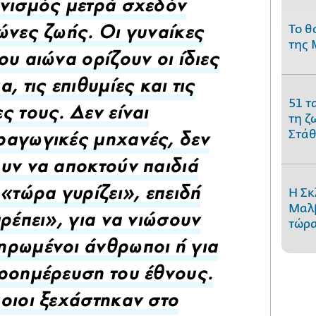
νισμός μετρά σχεδόν
Το θ
ώνες ζωής. Οι γυναίκες
της 
ου αιώνα ορίζουν οι ίδιες
, τις επιθυμίες και τις
51 τ
ς τους. Δεν είναι
τη ζ
Στάθ
αγωγικές μηχανές, δεν
υν να αποκτούν παιδιά
Η Σκ
 «τώρα γυρίζει», επειδή
Μαλβ
τώρα
πρέπει», για να νιώσουν
ρωμένοι άνθρωποι ή για
ροημέρευση του έθνους.
οιοι ξεχάστηκαν στο