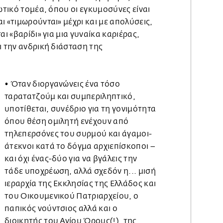
ιωτικό τομέα, όπου οι εγκυμοσύνες είναι
ι «τιμωρούνται» μέχρι και με απολύσεις,
αι «βαρίδι» για μια γυναίκα καριέρας,
ι την ανδρική διάσταση της
• Όταν διοργανώνεις ένα τόσο
ταρατατζούμ και συμπεριληπτικό,
υποτίθεται, συνέδριο για τη γονιμότητα
όπου θέση ομιλητή ενέχουν από
τηλεπερσόνες του συρμού και άγαμοι-
άτεκνοι κατά το δόγμα αρχιεπίσκοποι –
και όχι ένας-δύο για να βγάλεις την
τάδε υποχρέωση, αλλά σχεδόν η... μισή
ιεραρχία της Εκκλησίας της Ελλάδος και
του Οικουμενικού Πατριαρχείου, ο
παπικός νούντσιος αλλά και ο
διοικητής του Αγίου Όρους(!), της