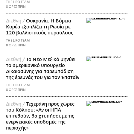
THE LIFO TEAM
8 ΩΡΕΣ ΠΡΙΝ
Διεθνή /
Ουκρανία: Η Βόρεια
Κορέα εξοπλίζει τη Ρωσία με
120 βαλλιστικούς πυραύλους
THE LIFO TEAM
8 ΩΡΕΣ ΠΡΙΝ
Διεθνή /
Το Νέο Μεξικό μηνύει
το αμερικανικό υπουργείο
Δικαιοσύνης για παρεμπόδιση
της έρευνάς του για τον Έπσταϊν
THE LIFO TEAM
8 ΩΡΕΣ ΠΡΙΝ
Διεθνή /
Τεχεράνη προς χώρες
του Κόλπου: «Αν οι ΗΠΑ
επιτεθούν, θα χτυπήσουμε τις
ενεργειακές υποδομές της
περιοχής»