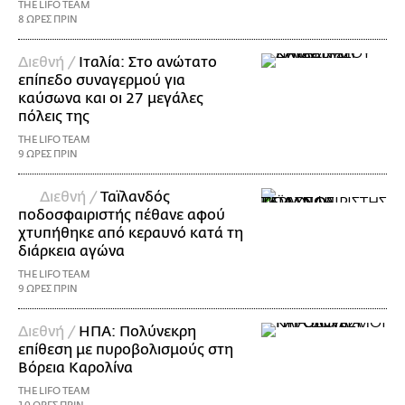
THE LIFO TEAM
8 ΩΡΕΣ ΠΡΙΝ
Διεθνή /
Ιταλία: Στο ανώτατο
επίπεδο συναγερμού για
καύσωνα και οι 27 μεγάλες
πόλεις της
THE LIFO TEAM
9 ΩΡΕΣ ΠΡΙΝ
Διεθνή /
Ταϊλανδός
ποδοσφαιριστής πέθανε αφού
χτυπήθηκε από κεραυνό κατά τη
διάρκεια αγώνα
THE LIFO TEAM
9 ΩΡΕΣ ΠΡΙΝ
Διεθνή /
ΗΠΑ: Πολύνεκρη
επίθεση με πυροβολισμούς στη
Βόρεια Καρολίνα
THE LIFO TEAM