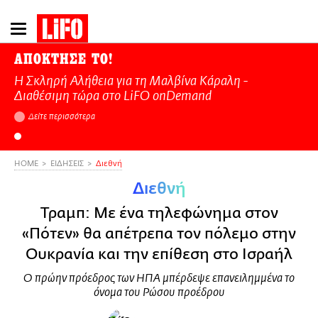
Παράκαμψη
προς
το
ΑΠΟΚΤΗΣΕ ΤΟ!
κυρίως
Η Σκληρή Αλήθεια για τη Μαλβίνα Κάραλη -
περιεχόμενο
Διαθέσιμη τώρα στo LiFO onDemand
Δείτε περισσότερα
HOME
ΕΙΔΗΣΕΙΣ
Διεθνή
Διεθνή
Τραμπ: Με ένα τηλεφώνημα στον
«Πότεν» θα απέτρεπα τον πόλεμο στην
Ουκρανία και την επίθεση στο Ισραήλ
Ο πρώην πρόεδρος των ΗΠΑ μπέρδεψε επανειλημμένα το
όνομα του Ρώσου προέδρου