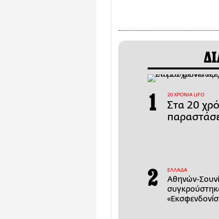
ΔΙ
20 ΧΡΟΝΙΑ LIFO
Στα 20 χρ
παραστάσε
ΕΛΛΑΔΑ
Αθηνών-Σουνί
συγκρούστηκα
«Εκσφενδονίσ