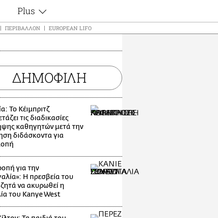
Plus
ς
Θέματα
ΠΕΡΙΒΆΛΛΟΝ
EUROPEAN LIFO
Συνεντεύξεις
ς
Videos
τα
Αφιερώματα
t
ΔΗΜΟΦΙΛΗ
Ζώδια
Εξομολογήσεις
Blogs
μη
α: Το Κέιμπριτζ
Οι Αθηναίοι
τάζει τις διαδικασίες
ς
ψης καθηγητών μετά την
Απώλειες
ηση διδάσκοντα για
Lgbtqi+
λοπή
Επιλογές
οπή για την
αλία»: Η πρεσβεία του
 ζητά να ακυρωθεί η
ία του Kanye West