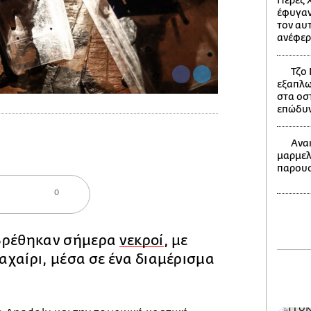
Πέρεζ Χ
έφυγαν
τον αυ
ανέφερ
Τζο 
εξαπλω
στα οστ
επώδυνο
Ανα
μαρμελ
παρουσ
0
βρέθηκαν σήμερα
νεκροί
, με
χαίρι, μέσα σε ένα διαμέρισμα