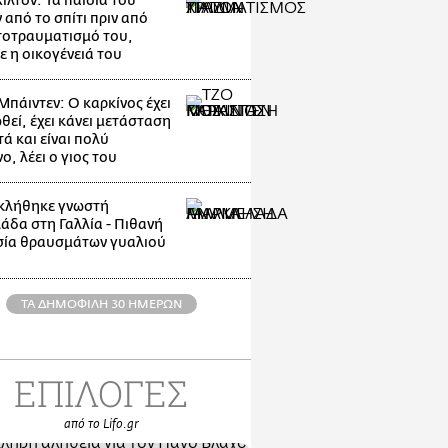
ίλτον: Τα παιδιά του
 από το σπίτι πριν από
τοτραυματισμό του,
ε η οικογένειά του
Μπάιντεν: Ο καρκίνος έχει
θεί, έχει κάνει μετάσταση
ά και είναι πολύ
, λέει ο γιος του
κλήθηκε γνωστή
άδα στη Γαλλία - Πιθανή
ία θραυσμάτων γυαλιού
ΤΑ ΔΗΜΟΦΙΛΗ 30 ΗΜΕΡΩΝ
ΕΠΙΛΟΓΕΣ
από το Lifo.gr