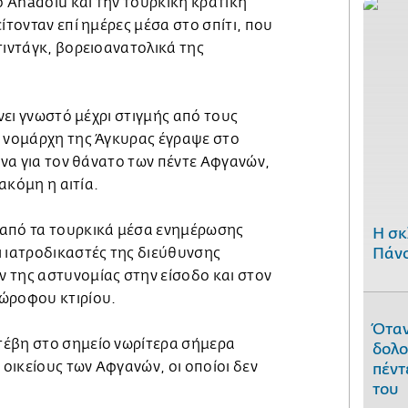
 Anadolu και την τουρκική κρατική
ίτονταν επί ημέρες μέσα στο σπίτι, που
τιντάγκ, βορειοανατολικά της
ίνει γνωστό μέχρι στιγμής από τους
υ νομάρχη της Άγκυρας έγραψε στο
ευνα για τον θάνατο των πέντε Αφγανών,
 ακόμη η αιτία.
 από τα τουρκικά μέσα ενημέρωσης
H σκ
Πάνο
ι ιατροδικαστές της διεύθυνσης
 της αστυνομίας στην είσοδο και στον
ώροφου κτιρίου.
Όταν
τέβη στο σημείο νωρίτερα σήμερα
δολο
οικείους των Αφγανών, οι οποίοι δεν
πέντ
του