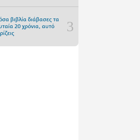
όσα βιβλία διάβασες τα
υταία 20 χρόνια, αυτό
ρίζεις