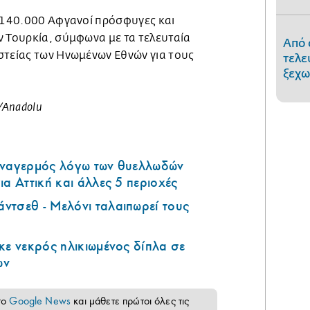
ν 140.000 Αφγανοί πρόσφυγες και
ν Τουρκία, σύμφωνα με τα τελευταία
Από 
στείας των Ηνωμένων Εθνών για τους
τελε
ξεχω
/Anadolu
υναγερμός λόγω των θυελλωδών
ια Αττική και άλλες 5 περιοχές
ντσεθ - Μελόνι ταλαιπωρεί τους
κε νεκρός ηλικιωμένος δίπλα σε
ων
το
Google News
και μάθετε πρώτοι όλες τις