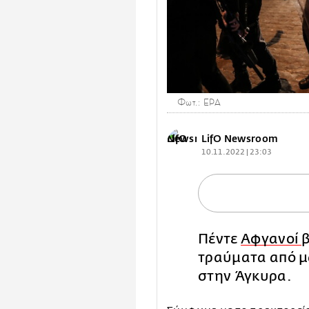
Φωτ.: EPA
LifO Newsroom
10.11.2022 | 23:03
Πέντε
Αφγανοί
τραύματα από μα
στην Άγκυρα.