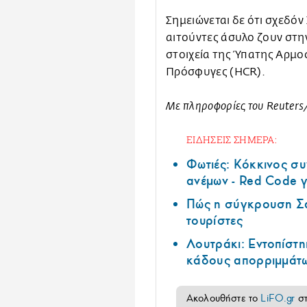
Σημειώνεται δε ότι σχεδό
αιτούντες άσυλο ζουν στη
στοιχεία της Ύπατης Αρμο
Πρόσφυγες (HCR).
Με πληροφορίες του Reuters
ΕΙΔΗΣΕΙΣ ΣΗΜΕΡΑ:
Φωτιές: Κόκκινος σ
ανέμων - Red Code γ
Πώς η σύγκρουση Σά
τουρίστες
Λουτράκι: Εντοπίστη
κάδους απορριμμάτ
Ακολουθήστε το
LiFO.gr
σ