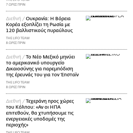
7 ΩΡΕΣ ΠΡΙΝ
Διεθνή /
Ουκρανία: Η Βόρεια
Κορέα εξοπλίζει τη Ρωσία με
120 βαλλιστικούς πυραύλους
THE LIFO TEAM
8 ΩΡΕΣ ΠΡΙΝ
Διεθνή /
Το Νέο Μεξικό μηνύει
το αμερικανικό υπουργείο
Δικαιοσύνης για παρεμπόδιση
της έρευνάς του για τον Έπσταϊν
THE LIFO TEAM
8 ΩΡΕΣ ΠΡΙΝ
Διεθνή /
Τεχεράνη προς χώρες
του Κόλπου: «Αν οι ΗΠΑ
επιτεθούν, θα χτυπήσουμε τις
ενεργειακές υποδομές της
περιοχής»
THE LIFO TEAM