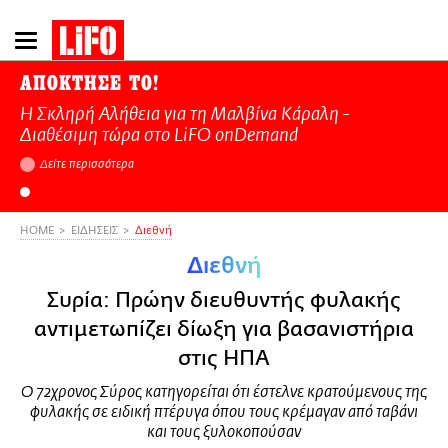
Παράκαμψη
προς
το
ΑΠΟΚΤΗΣΕ ΤΟ!
κυρίως
Η Σκληρή Αλήθεια για τη Μαλβίνα Κάραλη -
περιεχόμενο
Διαθέσιμη τώρα στo LiFO onDemand
Δείτε περισσότερα
HOME
ΕΙΔΗΣΕΙΣ
Διεθνή
Διεθνή
Συρία: Πρώην διευθυντής φυλακής
αντιμετωπίζει δίωξη για βασανιστήρια
στις ΗΠΑ
Ο 72χρονος Σύρος κατηγορείται ότι έστελνε κρατούμενους της
φυλακής σε ειδική πτέρυγα όπου τους κρέμαγαν από ταβάνι
και τους ξυλοκοπούσαν