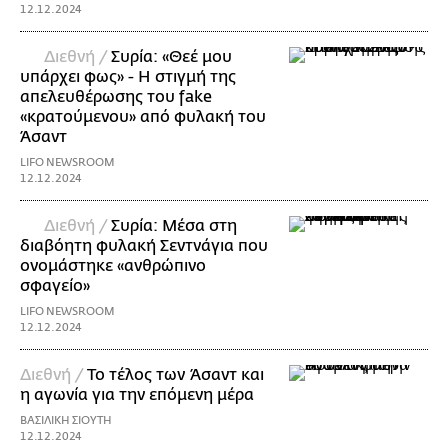
12.12.2024
Διεθνή /
Συρία: «Θεέ μου
υπάρχει φως» - Η στιγμή της
απελευθέρωσης του fake
«κρατούμενου» από φυλακή του
Άσαντ
LIFO NEWSROOM
12.12.2024
Διεθνή /
Συρία: Μέσα στη
διαβόητη φυλακή Σεντνάγια που
ονομάστηκε «ανθρώπινο
σφαγείο»
LIFO NEWSROOM
12.12.2024
Διεθνή /
Το τέλος των Άσαντ και
η αγωνία για την επόμενη μέρα
ΒΑΣΙΛΙΚΗ ΣΙΟΥΤΗ
12.12.2024