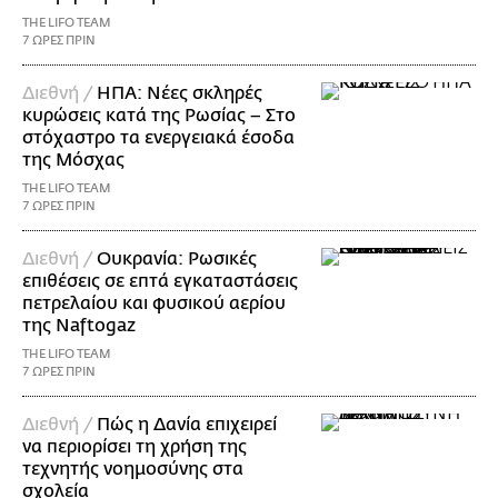
THE LIFO TEAM
7 ΩΡΕΣ ΠΡΙΝ
Διεθνή /
ΗΠΑ: Nέες σκληρές
κυρώσεις κατά της Ρωσίας – Στο
στόχαστρο τα ενεργειακά έσοδα
της Μόσχας
THE LIFO TEAM
7 ΩΡΕΣ ΠΡΙΝ
Διεθνή /
Ουκρανία: Ρωσικές
επιθέσεις σε επτά εγκαταστάσεις
πετρελαίου και φυσικού αερίου
της Naftogaz
THE LIFO TEAM
7 ΩΡΕΣ ΠΡΙΝ
Διεθνή /
Πώς η Δανία επιχειρεί
να περιορίσει τη χρήση της
τεχνητής νοημοσύνης στα
σχολεία