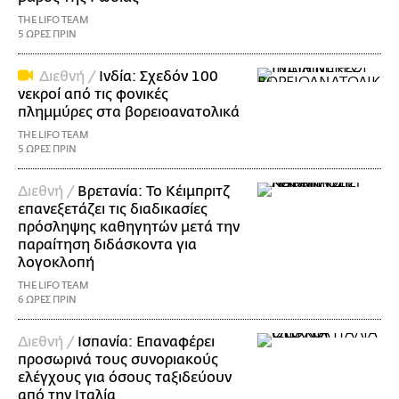
THE LIFO TEAM
5 ΩΡΕΣ ΠΡΙΝ
Διεθνή /
Ινδία: Σχεδόν 100
νεκροί από τις φονικές
πλημμύρες στα βορειοανατολικά
THE LIFO TEAM
5 ΩΡΕΣ ΠΡΙΝ
Διεθνή /
Βρετανία: Το Κέιμπριτζ
επανεξετάζει τις διαδικασίες
πρόσληψης καθηγητών μετά την
παραίτηση διδάσκοντα για
λογοκλοπή
THE LIFO TEAM
6 ΩΡΕΣ ΠΡΙΝ
Διεθνή /
Ισπανία: Επαναφέρει
προσωρινά τους συνοριακούς
ελέγχους για όσους ταξιδεύουν
από την Ιταλία