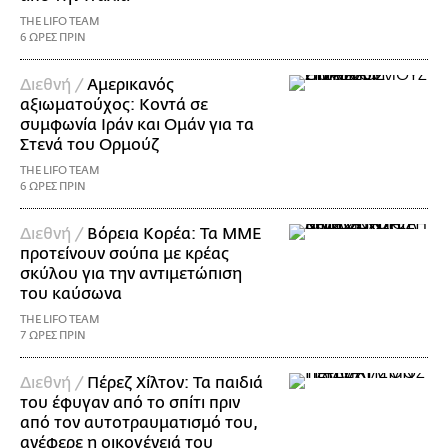
THE LIFO TEAM
6 ΩΡΕΣ ΠΡΙΝ
Διεθνή /
Αμερικανός
αξιωματούχος: Κοντά σε
συμφωνία Ιράν και Ομάν για τα
Στενά του Ορμούζ
THE LIFO TEAM
6 ΩΡΕΣ ΠΡΙΝ
Διεθνή /
Βόρεια Κορέα: Τα ΜΜΕ
προτείνουν σούπα με κρέας
σκύλου για την αντιμετώπιση
του καύσωνα
THE LIFO TEAM
7 ΩΡΕΣ ΠΡΙΝ
Διεθνή /
Πέρεζ Χίλτον: Τα παιδιά
του έφυγαν από το σπίτι πριν
από τον αυτοτραυματισμό του,
ανέφερε η οικογένειά του