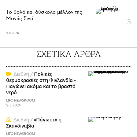
Το θολό και δύσκολο μέλλον της
Μονής Σινά
4.8.2026
ΣΧΕΤΙΚΑ ΑΡΘΡΑ
Διεθνή /
Πολικές
θερμοκρασίες στη Φινλανδία -
Παγώνει ακόμα και το βραστό
νερό
LIFO NEWSROOM
5.1.2024
Διεθνή /
«Πάγωσε» η
Σκανδιναβία
LIFO NEWSROOM