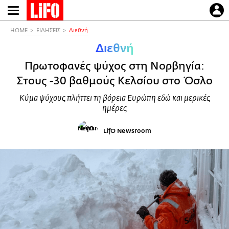
Παράκαμψη
προς
το
HOME
ΕΙΔΗΣΕΙΣ
Διεθνή
κυρίως
Διεθνή
περιεχόμενο
Πρωτοφανές ψύχος στη Νορβηγία:
Στους -30 βαθμούς Κελσίου στο Όσλο
Κύμα ψύχους πλήττει τη βόρεια Ευρώπη εδώ και μερικές
ημέρες
LifO Newsroom