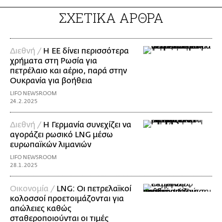
ΣΧΕΤΙΚΑ ΑΡΘΡΑ
Διεθνή /
Η ΕΕ δίνει περισσότερα
χρήματα στη Ρωσία για
πετρέλαιο και αέριο, παρά στην
Ουκρανία για βοήθεια
LIFO NEWSROOM
24.2.2025
Διεθνή /
Η Γερμανία συνεχίζει να
αγοράζει ρωσικό LNG μέσω
ευρωπαϊκών λιμανιών
LIFO NEWSROOM
28.1.2025
Οικονομία /
LNG: Οι πετρελαϊκοί
κολοσσοί προετοιμάζονται για
απώλειες καθώς
σταθεροποιούνται οι τιμές