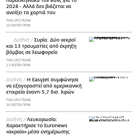
παρασκηνιακά τον Βανς για το
2028 - Αλλά δεν βιάζεται να
ανοίξει τα χαρτιά του
THE LIFO TEAM
10 ΛΕΠΤΑ ΠΡΙΝ
Διεθνή /
Συρία: Δύο νεκροί
και 13 τραυματίες από έκρηξη
βόμβας σε λεωφορείο
THE LIFO TEAM
13 ΛΕΠΤΑ ΠΡΙΝ
Διεθνή /
Η EasyJet συμφώνησε
να εξαγοραστεί από αμερικανική
εταιρεία έναντι 5,7 δισ. λιρών
THE LIFO TEAM
30 ΛΕΠΤΑ ΠΡΙΝ
Διεθνή /
Λευκορωσία:
Χαρακτήρισε το Euronews
«ακραίο» μέσο ενημέρωσης