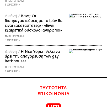
THE LIFO TEAM
3 ΩΡΕΣ ΠΡΙΝ
Διεθνή /
Βανς: Οι
διαπραγματεύσεις με το Ιράν θα
είναι «ακατάστατες» - «Είναι
εξαιρετικά δύσκολοι άνθρωποι»
THE LIFO TEAM
3 ΩΡΕΣ ΠΡΙΝ
Διεθνή /
Η Νέα Υόρκη θέλει να
άρει την απαγόρευση των gay
bathhouses
THE LIFO TEAM
4 ΩΡΕΣ ΠΡΙΝ
ΤΑΥΤΟΤΗΤΑ
ΕΠΙΚΟΙΝΩΝΙΑ