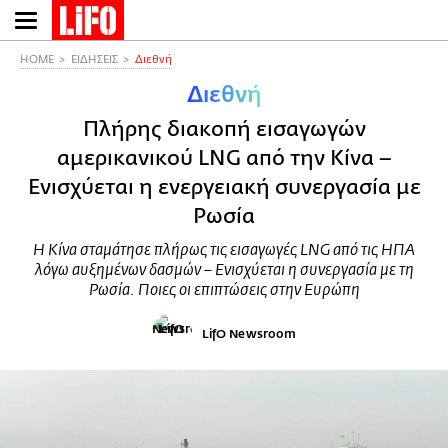
Παράκαμψη
προς
το
HOME
ΕΙΔΗΣΕΙΣ
Διεθνή
κυρίως
Διεθνή
περιεχόμενο
Πλήρης διακοπή εισαγωγών
αμερικανικού LNG από την Κίνα –
Ενισχύεται η ενεργειακή συνεργασία με
Ρωσία
Η Κίνα σταμάτησε πλήρως τις εισαγωγές LNG από τις ΗΠΑ
λόγω αυξημένων δασμών – Ενισχύεται η συνεργασία με τη
Ρωσία. Ποιες οι επιπτώσεις στην Ευρώπη
LifO Newsroom