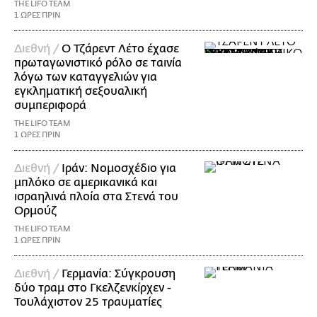
THE LIFO TEAM
1 ΩΡΕΣ ΠΡΙΝ
Διεθνή /
Ο Τζάρεντ Λέτο έχασε
πρωταγωνιστικό ρόλο σε ταινία
λόγω των καταγγελιών για
εγκληματική σεξουαλική
συμπεριφορά
THE LIFO TEAM
1 ΩΡΕΣ ΠΡΙΝ
Διεθνή /
Ιράν: Νομοσχέδιο για
μπλόκο σε αμερικανικά και
ισραηλινά πλοία στα Στενά του
Ορμούζ
THE LIFO TEAM
1 ΩΡΕΣ ΠΡΙΝ
Διεθνή /
Γερμανία: Σύγκρουση
δύο τραμ στο Γκελζενκίρχεν -
Τουλάχιστον 25 τραυματίες