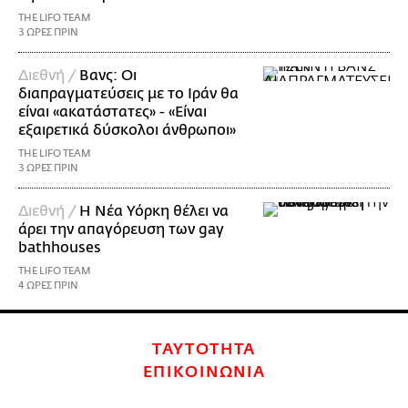
THE LIFO TEAM
3 ΩΡΕΣ ΠΡΙΝ
Διεθνή /
Βανς: Οι
διαπραγματεύσεις με το Ιράν θα
είναι «ακατάστατες» - «Είναι
εξαιρετικά δύσκολοι άνθρωποι»
THE LIFO TEAM
3 ΩΡΕΣ ΠΡΙΝ
Διεθνή /
Η Νέα Υόρκη θέλει να
άρει την απαγόρευση των gay
bathhouses
THE LIFO TEAM
4 ΩΡΕΣ ΠΡΙΝ
ΤΑΥΤΟΤΗΤΑ
ΕΠΙΚΟΙΝΩΝΙΑ