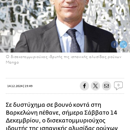
Ο δισεκατομμυριούχος ιδρυτής της ισπανικής αλυσίδας ρούχων
Mangο
0
14.12.2024 | 19:49
Σε δυστύχημα σε βουνό κοντά στη
Βαρκελώνη πέθανε, σήμερα Σάββατο 14
Δεκεμβρίου, ο δισεκατομμυριούχος
ιδρυτής της ισπανικής αλυσίδας ρούχων