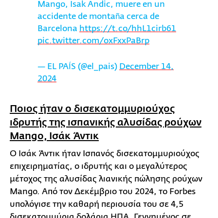
Mango, Isak Andic, muere en un
accidente de montaña cerca de
Barcelona
https://t.co/hhL1cirb61
pic.twitter.com/oxFxxPaBrp
— EL PAÍS (@el_pais)
December 14,
2024
Ποιος ήταν ο δισεκατομμυριούχος
ιδρυτής της ισπανικής αλυσίδας ρούχων
Mangο, Ισάκ Άντικ
Ο Ισάκ Άντικ ήταν Ισπανός δισεκατομμυριούχος
επιχειρηματίας, ο ιδρυτής και ο μεγαλύτερος
μέτοχος της αλυσίδας λιανικής πώλησης ρούχων
Mango. Από τον Δεκέμβριο του 2024, το Forbes
υπολόγισε την καθαρή περιουσία του σε 4,5
δισεκατομμύρια δολάρια ΗΠΑ. Γεννημένος σε