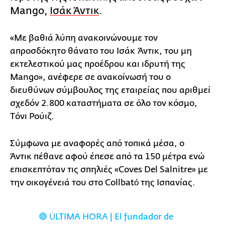
Mangο,
Ισάκ Άντικ
.
«Με βαθιά λύπη ανακοινώνουμε τον
απροσδόκητο θάνατο του Ισάκ Άντικ, του μη
εκτελεστικού μας προέδρου και ιδρυτή της
Mango», ανέφερε σε ανακοίνωσή του ο
διευθύνων σύμβουλος της εταιρείας που αριθμεί
σχεδόν 2.800 καταστήματα σε όλο τον κόσμο,
Tόνι Ρούιζ.
Σύμφωνα με αναφορές από τοπικά μέσα, ο
Άντικ πέθανε αφού έπεσε από τα 150 μέτρα ενώ
επισκεπτόταν τις σπηλιές «Coves Del Salnitre» με
την οικογένειά του στο Collbató της Ισπανίας.
🔴 ÚLTIMA HORA | El fundador de