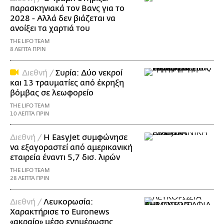
παρασκηνιακά τον Βανς για το
2028 - Αλλά δεν βιάζεται να
ανοίξει τα χαρτιά του
THE LIFO TEAM
8 ΛΕΠΤΑ ΠΡΙΝ
Διεθνή /
Συρία: Δύο νεκροί
και 13 τραυματίες από έκρηξη
βόμβας σε λεωφορείο
THE LIFO TEAM
10 ΛΕΠΤΑ ΠΡΙΝ
Διεθνή /
Η EasyJet συμφώνησε
να εξαγοραστεί από αμερικανική
εταιρεία έναντι 5,7 δισ. λιρών
THE LIFO TEAM
28 ΛΕΠΤΑ ΠΡΙΝ
Διεθνή /
Λευκορωσία:
Χαρακτήρισε το Euronews
«ακραίο» μέσο ενημέρωσης