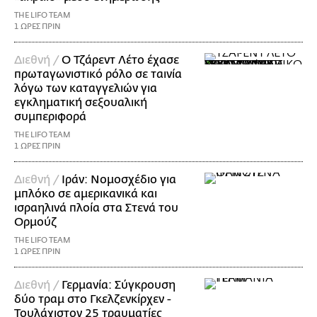
THE LIFO TEAM
1 ΩΡΕΣ ΠΡΙΝ
Διεθνή /
Ο Τζάρεντ Λέτο έχασε
πρωταγωνιστικό ρόλο σε ταινία
λόγω των καταγγελιών για
εγκληματική σεξουαλική
συμπεριφορά
THE LIFO TEAM
1 ΩΡΕΣ ΠΡΙΝ
Διεθνή /
Ιράν: Νομοσχέδιο για
μπλόκο σε αμερικανικά και
ισραηλινά πλοία στα Στενά του
Ορμούζ
THE LIFO TEAM
1 ΩΡΕΣ ΠΡΙΝ
Διεθνή /
Γερμανία: Σύγκρουση
δύο τραμ στο Γκελζενκίρχεν -
Τουλάχιστον 25 τραυματίες