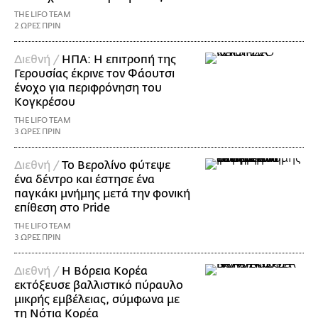
THE LIFO TEAM
2 ΩΡΕΣ ΠΡΙΝ
Διεθνή /
ΗΠΑ: Η επιτροπή της
Γερουσίας έκρινε τον Φάουτσι
ένοχο για περιφρόνηση του
Κογκρέσου
THE LIFO TEAM
3 ΩΡΕΣ ΠΡΙΝ
Διεθνή /
Το Βερολίνο φύτεψε
ένα δέντρο και έστησε ένα
παγκάκι μνήμης μετά την φονική
επίθεση στο Pride
THE LIFO TEAM
3 ΩΡΕΣ ΠΡΙΝ
Διεθνή /
Η Βόρεια Κορέα
εκτόξευσε βαλλιστικό πύραυλο
μικρής εμβέλειας, σύμφωνα με
τη Νότια Κορέα