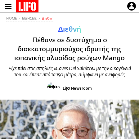
Παράκαμψη
προς
το
HOME
ΕΙΔΗΣΕΙΣ
Διεθνή
κυρίως
Διεθνή
περιεχόμενο
Πέθανε σε δυστύχημα ο
δισεκατομμυριούχος ιδρυτής της
ισπανικής αλυσίδας ρούχων Mangο
Είχε πάει στις σπηλιές «Coves Del Salnitre» με την οικογένειά
του και έπεσε από τα 150 μέτρα, σύμφωνα με αναφορές
LifO Newsroom