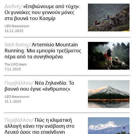
Διεθνή
«Επιβιώνουμε από τύχη»:
Οι γυναίκες που γεννούν μόνες
στα βουνά του Κασμίρ
LifO Newsroom
16.11.2025
Well Being
Artemisio Mountain
Running: Μια εμπειρία τρεξίματος
πέρα από τα συνηθισμένα
The LiFO team
7.11.2025
Περιβάλλον
Νέα Ζηλανδία: Το
βουνό που έγινε «άνθρωπος»
LifO Newsroom
31.1.2025
Περιβάλλον
Πώς η κλιματική
αλλαγή κάνει την ανάβαση στο
Λευκό όρος πιο επικίνδυνη