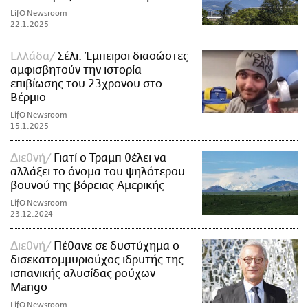
LifO Newsroom
22.1.2025
Ελλάδα
Σέλι: Έμπειροι διασώστες
αμφισβητούν την ιστορία
επιβίωσης του 23χρονου στο
Βέρμιο
LifO Newsroom
15.1.2025
Διεθνή
Γιατί ο Τραμπ θέλει να
αλλάξει το όνομα του ψηλότερου
βουνού της βόρειας Αμερικής
LifO Newsroom
23.12.2024
Διεθνή
Πέθανε σε δυστύχημα ο
δισεκατομμυριούχος ιδρυτής της
ισπανικής αλυσίδας ρούχων
Mangο
LifO Newsroom