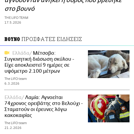
αγνοούνταν ανήκει η σορός που βρέθηκε
ΑΜΠΑ
στο βουνό
PRINT
THE LIFO TEAM
17.5.2026
ΠΡΟΣΦΑΤΕΣ ΕΙΔΗΣΕΙΣ
ΒΟΥΝΟ
Ελλάδα
Μέτσοβο:
Συγκινητική διάσωση σκύλου -
Είχε αποκλειστεί 9 ημέρες σε
υψόμετρο 2.100 μέτρων
The LiFO team
6.3.2026
Ελλάδα
Λαμία: Αγνοείται
74χρονος ορειβάτης στο Βελούχι -
Σταματούν οι έρευνες λόγω
κακοκαιρίας
The LiFO team
21.2.2026