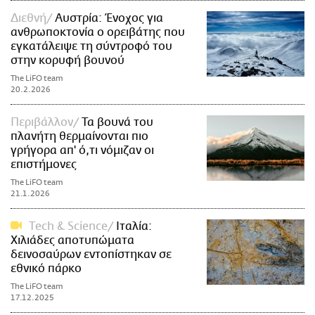
Διεθνή
Αυστρία: Ένοχος για
ανθρωποκτονία ο ορειβάτης που
εγκατάλειψε τη σύντροφό του
στην κορυφή βουνού
The LiFO team
20.2.2026
Περιβάλλον
Τα βουνά του
πλανήτη θερμαίνονται πιο
γρήγορα απ' ό,τι νόμιζαν οι
επιστήμονες
The LiFO team
21.1.2026
Τech & Science
Ιταλία:
Χιλιάδες αποτυπώματα
δεινοσαύρων εντοπίστηκαν σε
εθνικό πάρκο
The LiFO team
17.12.2025