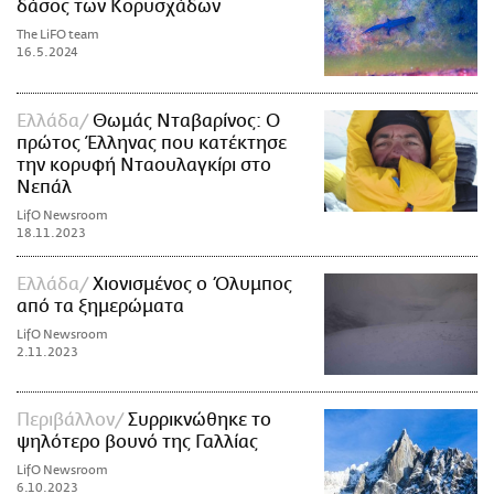
δάσος των Κορυσχάδων
The LiFO team
16.5.2024
Ελλάδα
Θωμάς Νταβαρίνος: Ο
πρώτος Έλληνας που κατέκτησε
την κορυφή Νταουλαγκίρι στο
Νεπάλ
LifO Newsroom
18.11.2023
Ελλάδα
Χιονισμένος ο Όλυμπος
από τα ξημερώματα
LifO Newsroom
2.11.2023
Περιβάλλον
Συρρικνώθηκε το
ψηλότερο βουνό της Γαλλίας
LifO Newsroom
6.10.2023