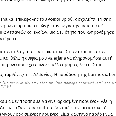
εται έναν ξενώνα, καλλιεργεί τη γη και φροντίζει τα ζώα
sha και επικεφαλής του νοικοκυριού, ασχολείται επίσης
έχνη των φαρμακευτικών βοτάνων για την παρασκευή
κών τσαγιών και ελαίων, μια δεξιότητα που κληρονόμησε
ατέρα της.
όταν πολύ για τα φαρμακευτικά βότανα και μου έκανε
 Και θέλω η ανιψιά μου Valerjana να κληρονομήσει αυτή
, παρόλο που έχει επιλέξει άλλο δρόμο», λέει η Duni.
 η ζωή των γυναικών στην πόλη έχει "περισσότερα πλεονεκτήματα" από ό,τ
K EVANS
καμία δεν προσπαθεί να γίνει ορκισμένη παρθένα», λέει η
 Grishaj. «Τα νεαρά κορίτσια δεν σκέφτονται ούτε κατά
α γίνουν ορκισμένες παρθένες. Είμαι ζωντανό παράδειγμα