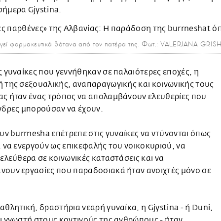
ήμερα Gjystina.
ργεί φαρμακευτικά βότανα από τον πατέρα της. Φωτ.: VALERJANA GRIS
ς γυναίκες που γεννήθηκαν σε παλαιότερες εποχές, η
 της σεξουαλικής, αναπαραγωγικής και κοινωνικής τους
ας ήταν ένας τρόπος να απολαμβάνουν ελευθερίες που
νδρες μπορούσαν να έχουν.
ουν burrnesha επέτρεπε στις γυναίκες να ντύνονται όπως
, να ενεργούν ως επικεφαλής του νοικοκυριού, να
 ελεύθερα σε κοινωνικές καταστάσεις και να
νουν εργασίες που παραδοσιακά ήταν ανοιχτές μόνο σε
αθλητική, δραστήρια νεαρή γυναίκα, η Gjystina - ή Duni,
ι γνωστή στους κοντινούς της ανθρώπους - ήταν