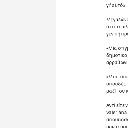
γι' αυτό».
Μεγαλώνον
ότι οι επι
γενική πρ
«Μια στιγ
δημοτικού
αρραβωνια
«Μου είπε
σπουδές τ
μαζί του 
Αντί είτε
Valerjana
σπουδάσε
πρωτεύουσ