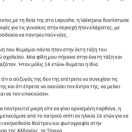
τας με τη θεία της στο Lepushe, η Valerjana διαπίστωσε
λογές για τις γυναίκες στην περιοχή ήταν ελάχιστες, με
οσδοκία να παντρευτούν νέες.
μή που θυμάμαι πάντα ήταν στην έκτη τάξη του
 σχολείου. Μια φίλη μου πήγαινε στην ένατη τάξη και
ζόταν. Ήταν μόλις 14 ετών» θυμάται η ίδια.
 ότι ο σύζυγός της δεν της επέτρεπε να συνεχίσει τις
ης και ότι έπρεπε να ακούσει τον άντρα της, να μείνει
και να τον υπακούσει».
 να παντρευτεί μικρή είτε να γίνει ορκισμένη παρθένα, η
 μετακόμισε από το πατρικό σπίτι σε ηλικία 16 ετών για να
ι σκηνοθεσία θεάτρου και φωτογραφία στην
α της Αλβανίας, τα Τίρανα.