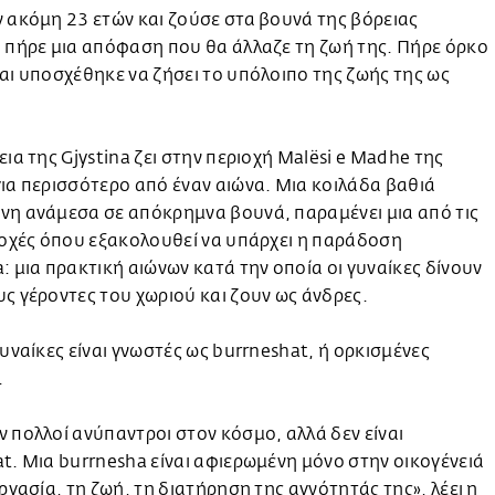
 ακόμη 23 ετών και ζούσε στα βουνά της βόρειας
 πήρε μια απόφαση που θα άλλαζε τη ζωή της. Πήρε όρκο
αι υποσχέθηκε να ζήσει το υπόλοιπο της ζωής της ως
εια της Gjystina ζει στην περιοχή Malësi e Madhe της
ια περισσότερο από έναν αιώνα. Μια κοιλάδα βαθιά
νη ανάμεσα σε απόκρημνα βουνά, παραμένει μια από τις
ιοχές όπου εξακολουθεί να υπάρχει η παράδοση
: μια πρακτική αιώνων κατά την οποία οι γυναίκες δίνουν
ς γέροντες του χωριού και ζουν ως άνδρες.
γυναίκες είναι γνωστές ως burrneshat, ή ορκισμένες
.
 πολλοί ανύπαντροι στον κόσμο, αλλά δεν είναι
t. Μια burrnesha είναι αφιερωμένη μόνο στην οικογένειά
εργασία, τη ζωή, τη διατήρηση της αγνότητάς της», λέει η