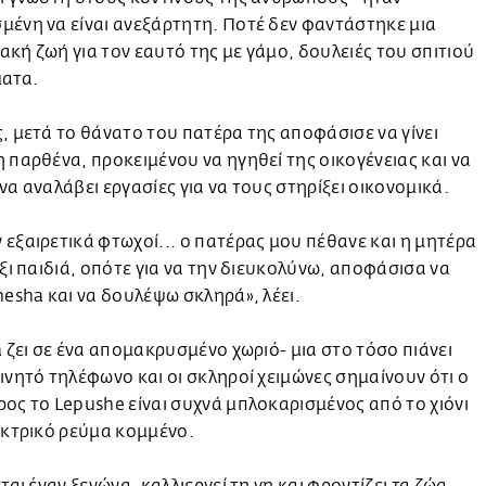
ένη να είναι ανεξάρτητη. Ποτέ δεν φαντάστηκε μια
κή ζωή για τον εαυτό της με γάμο, δουλειές του σπιτιού
ματα.
, μετά το θάνατο του πατέρα της αποφάσισε να γίνει
 παρθένα, προκειμένου να ηγηθεί της οικογένειας και να
να αναλάβει εργασίες για να τους στηρίξει οικονομικά.
εξαιρετικά φτωχοί... ο πατέρας μου πέθανε και η μητέρα
έξι παιδιά, οπότε για να την διευκολύνω, αποφάσισα να
nesha και να δουλέψω σκληρά», λέει.
a ζει σε ένα απομακρυσμένο χωριό- μια στο τόσο πιάνει
ινητό τηλέφωνο και οι σκληροί χειμώνες σημαίνουν ότι ο
ος το Lepushe είναι συχνά μπλοκαρισμένος από το χιόνι
εκτρικό ρεύμα κομμένο.