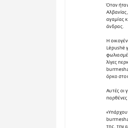
Όταν ήταν
Αλβανίας,
αγαμίας κ
άνδρας.
Η οικογέν
Lëpushë γ
φωλιασμέ
λίγες περ
burrnesha
όρκο στου
Αυτές οι 
παρθένες
«Υπάρχουν
burrnesha
της, την 