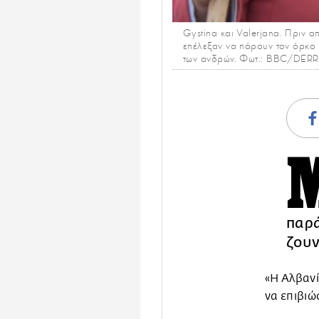
Gystina και Valerjana. Πριν 
επέλεξαν να πάρουν τον όρκο 
των ανδρών. Φωτ.: BBC/DER
παρά
ζουν
«Η Αλβαν
να επιβιώσ