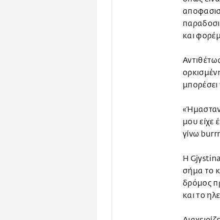
αποφασισμ
παραδοσια
και φορέ
Αντιθέτως
ορκισμένη
μπορέσει 
«Ήμασταν 
μου είχε 
γίνω burr
Η Gjystin
σήμα το κ
δρόμος πρ
και το ηλ