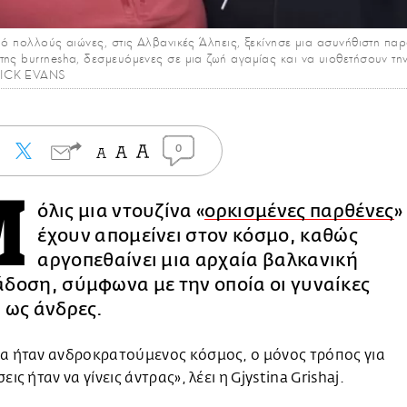
από πολλούς αιώνες, στις Αλβανικές Άλπεις, ξεκίνησε μια ασυνήθιστη π
της burrnesha, δεσμευόμενες σε μια ζωή αγαμίας και να υιοθετήσουν τη
RICK EVANS
0
Μ
όλις μια ντουζίνα «
ορκισμένες παρθένες
»
έχουν απομείνει στον κόσμο, καθώς
αργοπεθαίνει μια αρχαία βαλκανική
δοση, σύμφωνα με την οποία οι γυναίκες
 ως άνδρες.
ία ήταν ανδροκρατούμενος κόσμος, ο μόνος τρόπος για
εις ήταν να γίνεις άντρας», λέει η Gjystina Grishaj.