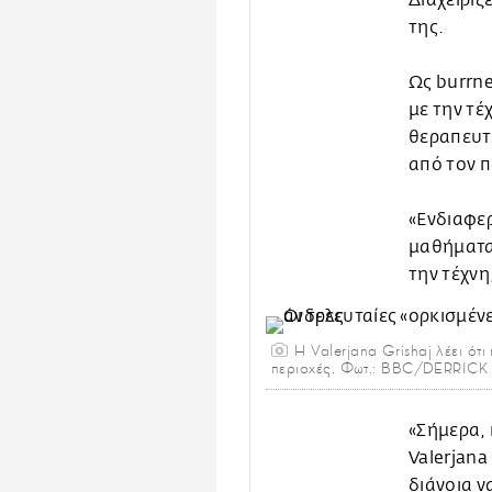
Διαχειρίζ
της.
Ως burrne
με την τ
θεραπευτι
από τον π
«Ενδιαφερ
μαθήματα.
την τέχνη
Η Valerjana Grishaj λέει ότι
περιοχές. Φωτ.: BBC/DERRIC
«Σήμερα, 
Valerjana
διάνοια ν