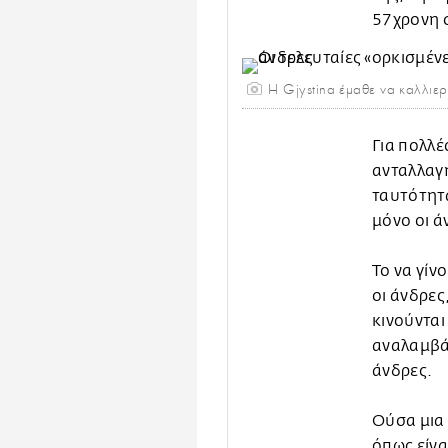
57χρονη σ
Η Gjystina έμαθε να καλλιε
Για πολλέ
ανταλλαγή
ταυτότητ
μόνο οι ά
Το να γίν
οι άνδρες
κινούνται
αναλαμβά
άνδρες.
Ούσα μια 
όπως είνα