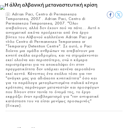
Adrian Paci, Centro di Permanenza
Temporanea, 2007 . Adrian Paci, Centro di
Permanenza Temporanea, 2007. "Όλοι
ανεβαίνουν, αλλά δεν έχουν πού να πάνε... Αυτή η
αινιγματική εικόνα προέρχεται από ένα έργο
βίντεο του Αλβανού καλλιτέχνη Adrian Paci με
τίτλο Centro di Permanenza Temporanea or
"Temporary Detention Centre". Σε αυτό, ο Paci
δείχνει μια ομάδα ανθρώπων να ανεβαίνουν μια
κινητή σκάλα αεροδρομίου, και να στριμώχνονται
εκεί ολοένα και περισσότερο, ενώ η κάμερα
περιστρέφεται για να αποκαλύψει ότι στην
πραγματικότητα δεν υπάρχει κανένα αεροπλάνο
εκεί κοντά. Κάνοντας ένα σχόλιο τόσο για την
"ανάγκη μας για αδιάκοπη κινητικότητα" όσο και
για τα παράλογα μεταγλωττισμένα ιταλικά κέντρα
κράτησης παράνομων μεταναστών και προσφύγων
που δίνουν στην ταινία το όνομά της, το έργο
εκφράζει έναν προβληματισμό για "την αντιφατική
κατάσταση του να είσαι μονίμως προσωρινός"
(Frieze).