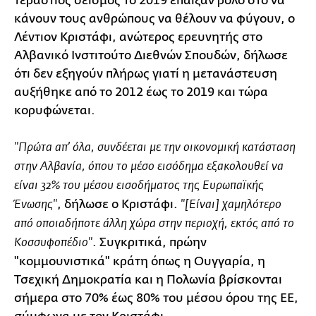
τεράστιος σεισμός το 2019 έπαιξαν ρόλο στο να
κάνουν τους ανθρώπους να θέλουν να φύγουν, ο
Λέντιον Κριστάφι, ανώτερος ερευνητής στο
Αλβανικό Ινστιτούτο Διεθνών Σπουδών, δήλωσε
ότι δεν εξηγούν πλήρως γιατί η μετανάστευση
αυξήθηκε από το 2012 έως το 2019 και τώρα
κορυφώνεται.
"Πρώτα απ’ όλα, συνδέεται με την οικονομική κατάσταση
στην Αλβανία, όπου το μέσο εισόδημα εξακολουθεί να
είναι 32% του μέσου εισοδήματος της Ευρωπαϊκής
, δήλωσε ο Κριστάφι.
Ένωσης"
"[Είναι] χαμηλότερο
από οποιαδήποτε άλλη χώρα στην περιοχή, εκτός από το
. Συγκριτικά, πρώην
Κοσσυφοπέδιο"
"κομμουνιστικά" κράτη όπως η Ουγγαρία, η
Τσεχική Δημοκρατία και η Πολωνία βρίσκονται
σήμερα στο 70% έως 80% του μέσου όρου της ΕΕ,