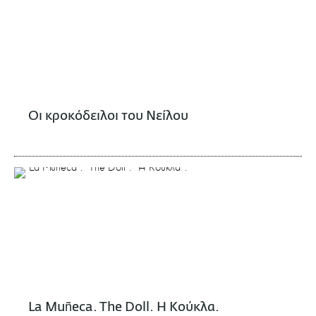
Οι κροκόδειλοι του Νείλου
La Muñeca. The Doll. Η Κούκλα.