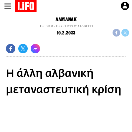
Παράκαμψη
προς
το
ΑΛΜΑΝΑΚ
κυρίως
TO BLOG ΤΟΥ ΣΠΥΡΟΥ ΣΤΑΒΕΡΗ
περιεχόμενο
10.2.2023
Η άλλη αλβανική
μεταναστευτική κρίση