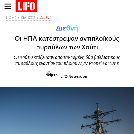
Παράκαμψη
προς
το
HOME
ΕΙΔΗΣΕΙΣ
Διεθνή
κυρίως
Διεθνή
περιεχόμενο
Οι ΗΠΑ κατέστρεψαν αντιπλοϊκούς
πυραύλων των Χούτι
Οι Χούτι εκτόξευσαν από την Υεμένη δύο βαλλιστικούς
πυραύλους εναντίον του πλοίου M/V Propel Fortune
LifO Newsroom