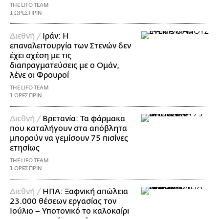
THE LIFO TEAM
1 ΩΡΕΣ ΠΡΙΝ
Διεθνή /
Ιράν: Η
επαναλειτουργία των Στενών δεν
έχει σχέση με τις
διαπραγματεύσεις με ο Ομάν,
λένε οι Φρουροί
THE LIFO TEAM
1 ΩΡΕΣ ΠΡΙΝ
Διεθνή /
Βρετανία: Τα φάρμακα
που καταλήγουν στα απόβλητα
μπορούν να γεμίσουν 75 πισίνες
ετησίως
THE LIFO TEAM
1 ΩΡΕΣ ΠΡΙΝ
Διεθνή /
ΗΠΑ: Ξαφνική απώλεια
23.000 θέσεων εργασίας τον
Ιούλιο – Υποτονικό το καλοκαίρι