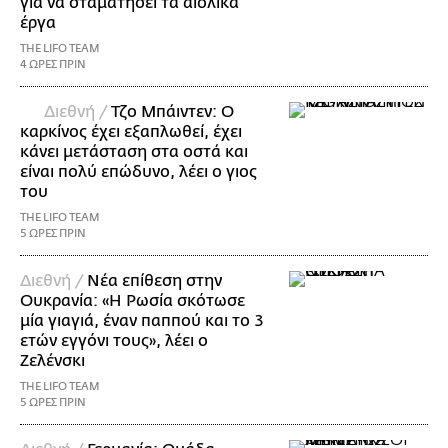
για να σταματήσει τα αιολικά
έργα
THE LIFO TEAM
4 ΩΡΕΣ ΠΡΙΝ
Διεθνή /
Τζο Μπάιντεν: Ο
καρκίνος έχει εξαπλωθεί, έχει
κάνει μετάσταση στα οστά και
είναι πολύ επώδυνο, λέει ο γιος
του
THE LIFO TEAM
5 ΩΡΕΣ ΠΡΙΝ
Διεθνή /
Νέα επίθεση στην
Ουκρανία: «Η Ρωσία σκότωσε
μία γιαγιά, έναν παππού και το 3
ετών εγγόνι τους», λέει ο
Ζελένσκι
THE LIFO TEAM
5 ΩΡΕΣ ΠΡΙΝ