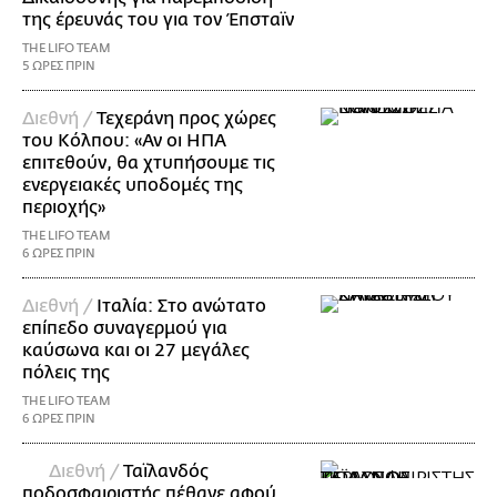
της έρευνάς του για τον Έπσταϊν
THE LIFO TEAM
5 ΩΡΕΣ ΠΡΙΝ
Διεθνή /
Τεχεράνη προς χώρες
του Κόλπου: «Αν οι ΗΠΑ
επιτεθούν, θα χτυπήσουμε τις
ενεργειακές υποδομές της
περιοχής»
THE LIFO TEAM
6 ΩΡΕΣ ΠΡΙΝ
Διεθνή /
Ιταλία: Στο ανώτατο
επίπεδο συναγερμού για
καύσωνα και οι 27 μεγάλες
πόλεις της
THE LIFO TEAM
6 ΩΡΕΣ ΠΡΙΝ
Διεθνή /
Ταϊλανδός
ποδοσφαιριστής πέθανε αφού