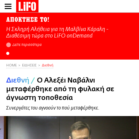
Παράκαμψη
προς
το
ΑΠΟΚΤΗΣΕ ΤΟ!
κυρίως
Η Σκληρή Αλήθεια για τη Μαλβίνα Κάραλη -
περιεχόμενο
Διαθέσιμη τώρα στo LiFO onDemand
Δείτε περισσότερα
HOME
ΕΙΔΗΣΕΙΣ
Διεθνή
Διεθνή
/
Ο Αλεξέι Ναβάλνι
μεταφέρθηκε από τη φυλακή σε
άγνωστη τοποθεσία
Συνεργάτες του αγνοούν το πού μεταφέρθηκε.