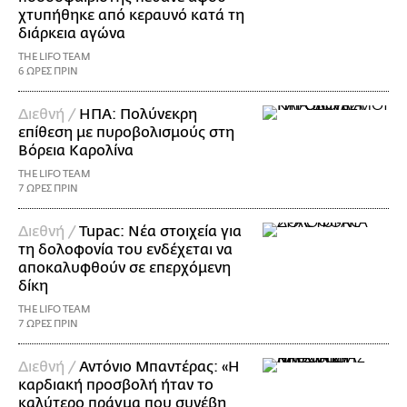
χτυπήθηκε από κεραυνό κατά τη
διάρκεια αγώνα
THE LIFO TEAM
6 ΩΡΕΣ ΠΡΙΝ
Διεθνή /
ΗΠΑ: Πολύνεκρη
επίθεση με πυροβολισμούς στη
Βόρεια Καρολίνα
THE LIFO TEAM
7 ΩΡΕΣ ΠΡΙΝ
Διεθνή /
Tupac: Νέα στοιχεία για
τη δολοφονία του ενδέχεται να
αποκαλυφθούν σε επερχόμενη
δίκη
THE LIFO TEAM
7 ΩΡΕΣ ΠΡΙΝ
Διεθνή /
Αντόνιο Μπαντέρας: «Η
καρδιακή προσβολή ήταν το
καλύτερο πράγμα που συνέβη