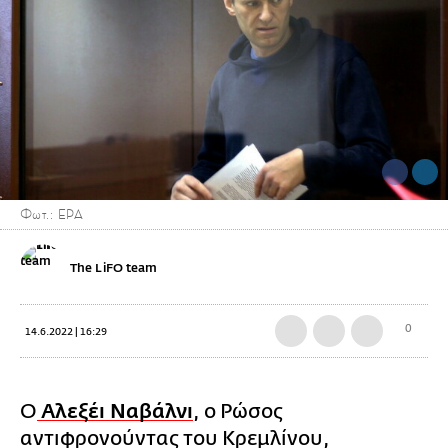
Φωτ.: EPA
The LiFO team
0
14.6.2022 | 16:29
Ο
Αλεξέι Ναβάλνι
, ο Ρώσος
αντιφρονούντας του Κρεμλίνου,