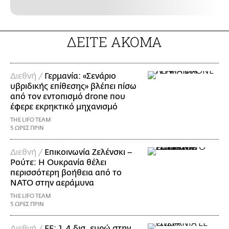
ΔΕΙΤΕ ΑΚΟΜΑ
Διεθνή /
Γερμανία: «Σενάριο
υβριδικής επίθεσης» βλέπει πίσω
από τον εντοπισμό drone που
έφερε εκρηκτικό μηχανισμό
THE LIFO TEAM
5 ΩΡΕΣ ΠΡΙΝ
Διεθνή /
Επικοινωνία Ζελένσκι –
Ρούτε: Η Ουκρανία θέλει
περισσότερη βοήθεια από το
ΝΑΤΟ στην αεράμυνα
THE LIFO TEAM
5 ΩΡΕΣ ΠΡΙΝ
Διεθνή /
ΕΕ: 1,4 δισ. ευρώ στην