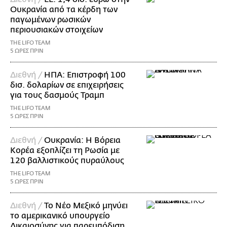
Ουκρανία από τα κέρδη των
παγωμένων ρωσικών
περιουσιακών στοιχείων
THE LIFO TEAM
5 ΩΡΕΣ ΠΡΙΝ
Διεθνή /
ΗΠΑ: Επιστροφή 100
δισ. δολαρίων σε επιχειρήσεις
για τους δασμούς Τραμπ
THE LIFO TEAM
5 ΩΡΕΣ ΠΡΙΝ
Διεθνή /
Ουκρανία: Η Βόρεια
Κορέα εξοπλίζει τη Ρωσία με
120 βαλλιστικούς πυραύλους
THE LIFO TEAM
5 ΩΡΕΣ ΠΡΙΝ
Διεθνή /
Το Νέο Μεξικό μηνύει
το αμερικανικό υπουργείο
Δικαιοσύνης για παρεμπόδιση