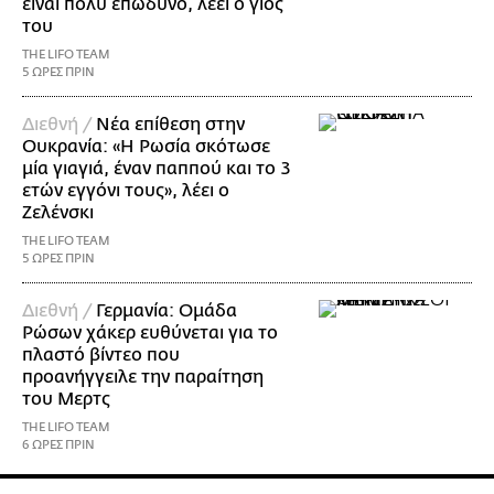
είναι πολύ επώδυνο, λέει ο γιος
του
THE LIFO TEAM
5 ΩΡΕΣ ΠΡΙΝ
Διεθνή /
Νέα επίθεση στην
Ουκρανία: «Η Ρωσία σκότωσε
μία γιαγιά, έναν παππού και το 3
ετών εγγόνι τους», λέει ο
Ζελένσκι
THE LIFO TEAM
5 ΩΡΕΣ ΠΡΙΝ
Διεθνή /
Γερμανία: Ομάδα
Ρώσων χάκερ ευθύνεται για το
πλαστό βίντεο που
προανήγγειλε την παραίτηση
του Μερτς
THE LIFO TEAM
6 ΩΡΕΣ ΠΡΙΝ