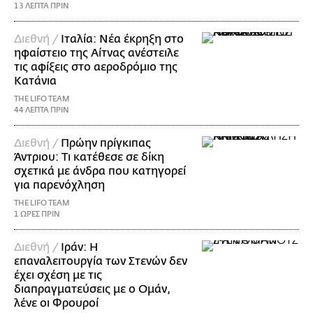
13 ΛΕΠΤΑ ΠΡΙΝ
Διεθνή /
Ιταλία: Νέα έκρηξη στο
ηφαίστειο της Αίτνας ανέστειλε
τις αφίξεις στο αεροδρόμιο της
Κατάνια
THE LIFO TEAM
44 ΛΕΠΤΑ ΠΡΙΝ
Διεθνή /
Πρώην πρίγκιπας
Άντριου: Τι κατέθεσε σε δίκη
σχετικά με άνδρα που κατηγορεί
για παρενόχληση
THE LIFO TEAM
1 ΩΡΕΣ ΠΡΙΝ
Διεθνή /
Ιράν: Η
επαναλειτουργία των Στενών δεν
έχει σχέση με τις
διαπραγματεύσεις με ο Ομάν,
λένε οι Φρουροί