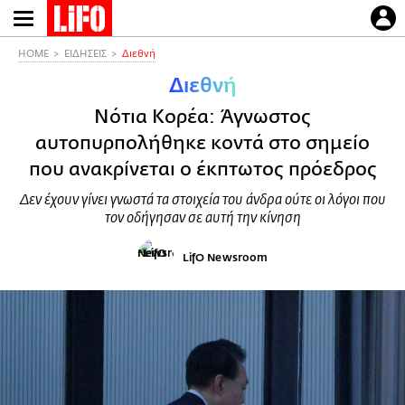
Παράκαμψη
προς
το
HOME
ΕΙΔΗΣΕΙΣ
Διεθνή
κυρίως
Διεθνή
περιεχόμενο
Νότια Κορέα: Άγνωστος
αυτοπυρπολήθηκε κοντά στο σημείο
που ανακρίνεται ο έκπτωτος πρόεδρος
Δεν έχουν γίνει γνωστά τα στοιχεία του άνδρα ούτε οι λόγοι που
τον οδήγησαν σε αυτή την κίνηση
LifO Newsroom