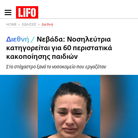
Παράκαμψη
προς
το
HOME
ΕΙΔΗΣΕΙΣ
Διεθνή
κυρίως
Διεθνή
/
Νεβάδα: Νοσηλεύτρια
περιεχόμενο
κατηγορείται για 60 περιστατικά
κακοποίησης παιδιών
Στο στόχαστρο ξανά το νοσοκομείο που εργαζόταν