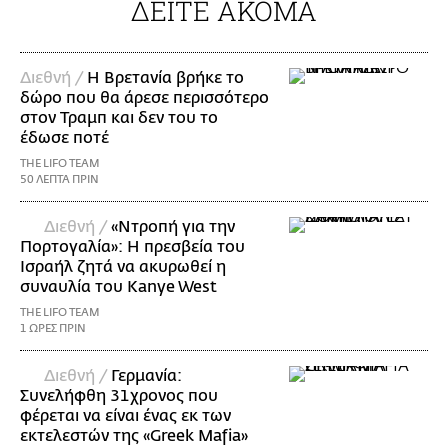
ΔΕΙΤΕ ΑΚΟΜΑ
Διεθνή /
Η Βρετανία βρήκε το
δώρο που θα άρεσε περισσότερο
στον Τραμπ και δεν του το
έδωσε ποτέ
THE LIFO TEAM
50 ΛΕΠΤΑ ΠΡΙΝ
Διεθνή /
«Ντροπή για την
Πορτογαλία»: Η πρεσβεία του
Ισραήλ ζητά να ακυρωθεί η
συναυλία του Kanye West
THE LIFO TEAM
1 ΩΡΕΣ ΠΡΙΝ
Διεθνή /
Γερμανία:
Συνελήφθη 31χρονος που
φέρεται να είναι ένας εκ των
εκτελεστών της «Greek Mafia»