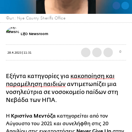
Φωτ.: Nye County Sheriffs Office
LifO Newsroom
0
28.4.2023 | 11:31
Εξήντα κατηγορίες για
κακοποίηση και
παραμέληση παιδιών
αντιμετωπίζει μια
νοσηλεύτρια σε νοσοκομείο παίδων στη
Νεβάδα των ΗΠΑ.
Η
Κριστίνα Μεντόζα
κατηγορείται από τον
Αύγουστο του 2021 και συνελήφθη στις 20
Απριλίου στις εγκαταστάσεις
Never Give Up
στην