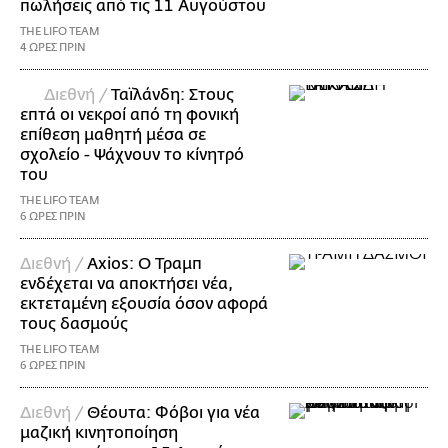
πωλήσεις από τις 11 Αυγούστου
THE LIFO TEAM
4 ΩΡΕΣ ΠΡΙΝ
Διεθνή /
Ταϊλάνδη: Στους
επτά οι νεκροί από τη φονική
επίθεση μαθητή μέσα σε
σχολείο - Ψάχνουν το κίνητρό
του
THE LIFO TEAM
6 ΩΡΕΣ ΠΡΙΝ
Διεθνή /
Axios: Ο Τραμπ
ενδέχεται να αποκτήσει νέα,
εκτεταμένη εξουσία όσον αφορά
τους δασμούς
THE LIFO TEAM
6 ΩΡΕΣ ΠΡΙΝ
Διεθνή /
Θέουτα: Φόβοι για νέα
μαζική κινητοποίηση