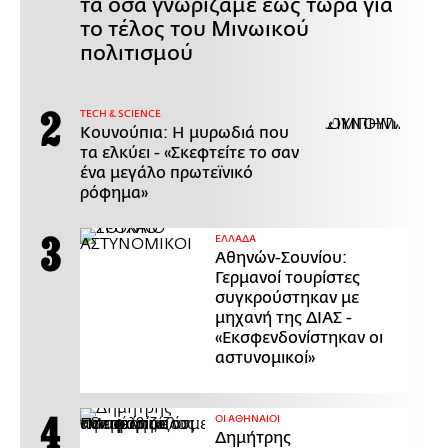
τα όσα γνωρίζαμε έως τώρα για
το τέλος του Μινωικού
πολιτισμού
ΤECH & SCIENCE
Κουνούπια: Η μυρωδιά που
τα ελκύει - «Σκεφτείτε το σαν
ένα μεγάλο πρωτεϊνικό
ρόφημα»
ΕΛΛΑΔΑ
Αθηνών-Σουνίου:
Γερμανοί τουρίστες
συγκρούστηκαν με
μηχανή της ΔΙΑΣ -
«Εκσφενδονίστηκαν οι
αστυνομικοί»
ΟΙ ΑΘΗΝΑΙΟΙ
Δημήτρης