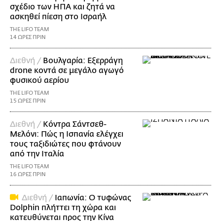
σχέδιο των ΗΠΑ και ζητά να
ασκηθεί πίεση στο Ισραήλ
THE LIFO TEAM
14 ΩΡΕΣ ΠΡΙΝ
Διεθνή /
Βουλγαρία: Εξερράγη
drone κοντά σε μεγάλο αγωγό
φυσικού αερίου
THE LIFO TEAM
15 ΩΡΕΣ ΠΡΙΝ
Διεθνή /
Κόντρα Σάντσεθ-
Μελόνι: Πώς η Ισπανία ελέγχει
τους ταξιδιώτες που φτάνουν
από την Ιταλία
THE LIFO TEAM
16 ΩΡΕΣ ΠΡΙΝ
Διεθνή /
Ιαπωνία: Ο τυφώνας
Dolphin πλήττει τη χώρα και
κατευθύνεται προς την Κίνα