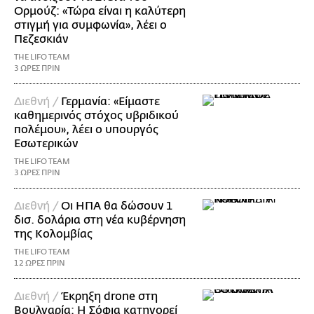
Ορμούζ: «Τώρα είναι η καλύτερη
στιγμή για συμφωνία», λέει ο
Πεζεσκιάν
THE LIFO TEAM
3 ΩΡΕΣ ΠΡΙΝ
Διεθνή /
Γερμανία: «Είμαστε
καθημερινός στόχος υβριδικού
πολέμου», λέει ο υπουργός
Εσωτερικών
THE LIFO TEAM
3 ΩΡΕΣ ΠΡΙΝ
Διεθνή /
Οι ΗΠΑ θα δώσουν 1
δισ. δολάρια στη νέα κυβέρνηση
της Κολομβίας
THE LIFO TEAM
12 ΩΡΕΣ ΠΡΙΝ
Διεθνή /
Έκρηξη drone στη
Βουλγαρία: Η Σόφια κατηγορεί