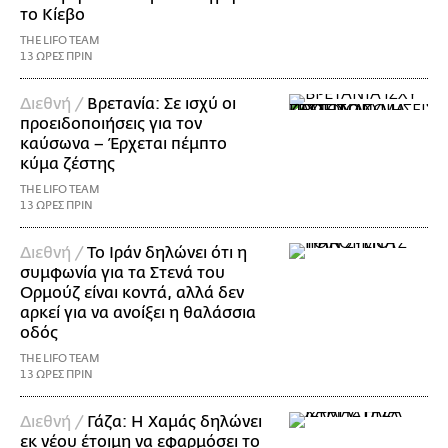
το Κίεβο
THE LIFO TEAM
13 ΩΡΕΣ ΠΡΙΝ
Διεθνή /
Βρετανία: Σε ισχύ οι
προειδοποιήσεις για τον
καύσωνα – Έρχεται πέμπτο
κύμα ζέστης
THE LIFO TEAM
13 ΩΡΕΣ ΠΡΙΝ
Διεθνή /
Το Ιράν δηλώνει ότι η
συμφωνία για τα Στενά του
Ορμούζ είναι κοντά, αλλά δεν
αρκεί για να ανοίξει η θαλάσσια
οδός
THE LIFO TEAM
13 ΩΡΕΣ ΠΡΙΝ
Διεθνή /
Γάζα: Η Χαμάς δηλώνει
εκ νέου έτοιμη να εφαρμόσει το