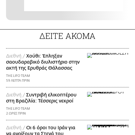
ΔΕΙΤΕ ΑΚΟΜΑ
Διεθνή /
Χούθι: Έπληξαν
σαουδαραβικό διυλιστήριο στην
ακτή της Ερυθράς Θάλασσας
THE LIFO TEAM
59 ΛΕΠΤΑ ΠΡΙΝ
Διεθνή /
Συντριβή ελικοπτέρου
στη Βραζιλία: Τέσσερις νεκροί
THE LIFO TEAM
2 ΩΡΕΣ ΠΡΙΝ
Διεθνή /
Οι 6 όροι του Ιράν για
να ανοίξουν τα Στενά του