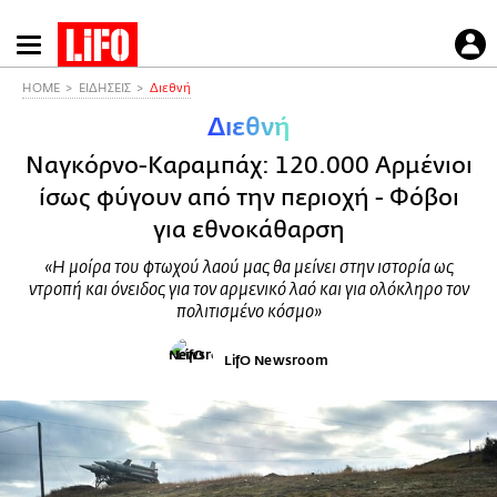
Παράκαμψη
προς
το
HOME
ΕΙΔΗΣΕΙΣ
Διεθνή
κυρίως
Διεθνή
περιεχόμενο
Ναγκόρνο-Καραμπάχ: 120.000 Αρμένιοι
ίσως φύγουν από την περιοχή - Φόβοι
για εθνοκάθαρση
«Η μοίρα του φτωχού λαού μας θα μείνει στην ιστορία ως
ντροπή και όνειδος για τον αρμενικό λαό και για ολόκληρο τον
πολιτισμένο κόσμο»
LifO Newsroom