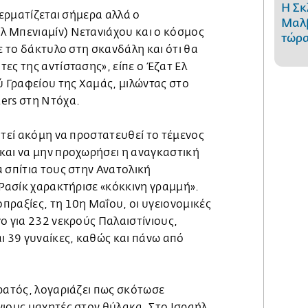
Η Σκ
τερματίζεται σήμερα αλλά ο
Μαλβ
 Μπενιαμίν) Νετανιάχου και ο κόσμος
τώρα
με το δάκτυλο στη σκανδάλη και ότι θα
ες της αντίστασης», είπε ο Έζατ Ελ
ύ Γραφείου της Χαμάς, μιλώντας στο
ers στη Ντόχα.
ιτεί ακόμη να προστατευθεί το τέμενος
και να μην προχωρήσει η αναγκαστική
 σπίτια τους στην Ανατολική
 Ρασίκ χαρακτήρισε «κόκκινη γραμμή».
πραξίες, τη 10η Μαΐου, οι υγειονομικές
ο για 232 νεκρούς Παλαιστίνιους,
ι 39 γυναίκες, καθώς και πάνω από
τρατός, λογαριάζει πως σκότωσε
νιους μαχητές στον θύλακα. Στο Ισραήλ