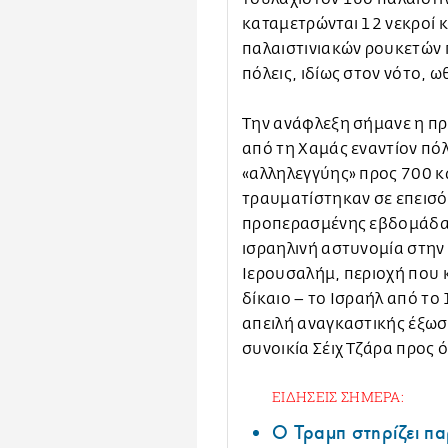
καταμετρώνται 12 νεκροί κ
παλαιστινιακών ρουκετών 
πόλεις, ιδίως στον νότο, 
Την ανάφλεξη σήμανε η π
από τη Χαμάς εναντίον πόλ
«αλληλεγγύης» προς 700 κα
τραυματίστηκαν σε επεισό
προπερασμένης εβδομάδας
ισραηλινή αστυνομία στην
Ιερουσαλήμ, περιοχή που 
δίκαιο – το Ισραήλ από τ
απειλή αναγκαστικής έξωσ
συνοικία Σέιχ Τζάρα προς 
ΕΙΔΗΣΕΙΣ ΣΗΜΕΡΑ:
Ο Τραμπ στηρίζει πα