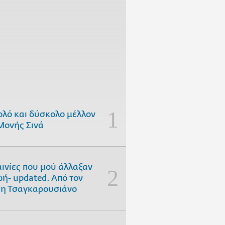
ολό και δύσκολο μέλλον
Μονής Σινά
αινίες που μού άλλαξαν
ωή- updated. Aπό τον
η Τσαγκαρουσιάνο