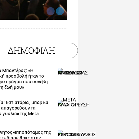
ΔΗΜΟΦΙΛΗ
ο Μπαντέρας: «Η
κή προσβολή ήταν το
ρο πράγμα που συνέβη
τη ζωή μου»
α: Εστιατόρια, μπαρ και
 απαγορεύουν τα
α γυαλιά» της Meta
νητος «ιπποπόταμος της
ης» διασώθηκε στην