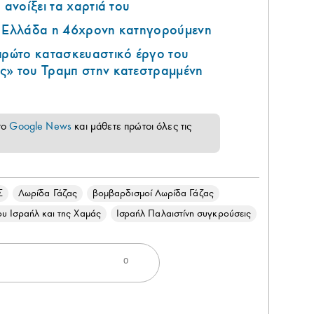
 ανοίξει τα χαρτιά του
ν Ελλάδα η 46χρονη κατηγορούμενη
 πρώτο κατασκευαστικό έργο του
ς» του Τραμπ στην κατεστραμμένη
το
Google News
και μάθετε πρώτοι όλες τις
Σ
Λωρίδα Γάζας
βομβαρδισμοί Λωρίδα Γάζας
ου Ισραήλ και της Χαμάς
Ισραήλ Παλαιστίνη συγκρούσεις
0