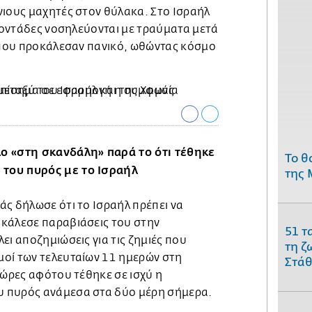
νιους μαχητές στον θύλακα. Στο Ισραήλ
ατοντάδες νοσηλεύονται με τραύματα μετά
ς που προκάλεσαν πανικό, ωθώντας κόσμο
ο «στη σκανδάλη» παρά το ότι τέθηκε
Το θ
του πυρός με το Ισραήλ
της 
ς δήλωσε ότι το Ισραήλ πρέπει να
κάλεσε παραβιάσεις του στην
51 τ
ει αποζημιώσεις για τις ζημιές που
τη ζ
οί των τελευταίων 11 ημερών στη
Στάθ
 ώρες αφότου τέθηκε σε ισχύ η
 πυρός ανάμεσα στα δύο μέρη σήμερα.