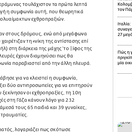
αεράμυνας τουλάχιστον τα πρώτα λεπτά
Κολομβί
τον Πά
γή η συμφωνία αυτή, που θεωρητικά
 πολυαίμακτων εχθροπραξιών.
Ιταλία
συναγε
καν στους δρόμους, ενώ από μεγάφωνα
27 μεγά
αιρέτιζαν τη «νίκη της αντίστασης επί
ήλ) στη διάρκεια της μάχης ‘το Ξίφος της
Πώς η 
πλευρές έχουν διαμηνύσει πως θα
πριγκίπ
μία οι
ωνία παραβιαστεί από την άλλη πλευρά.
άβησε για να κλειστεί η συμφωνία,
ει δύο αντιπροσωπείες για να επιτηρούν
 ξεκίνησαν οι εχθροπραξίες, τη 10η
χές στη Γάζα κάνουν λόγο για 232
άμεσά τους 65 παιδιά και 39 γυναίκες,
 τραυματίες.
τρατός, λογαριάζει πως σκότωσε