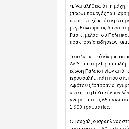
«Είναι αλήθεια ότι η μάχη 
(πρωθυπουργός του Ισραήλ
πρέπει να ξέρει ότι κρατά
μεγεθύνουμε τις δυνατότητ
Ρασίκ, μέλος του Πολιτικο
πρακτορείο ειδήσεων Reut
Το ισλαμιστικό κίνημα απα
Αλ Άκσα στην Ιερουσαλήμ 
έξωση Παλαιστινίων από τα
Ιερουσαλήμ, κάτι που ο κ.
Αφότου ξέσπασαν οι εχθρο
αρχές στη Γάζα κάνουν λόγ
ανάμεσά τους 65 παιδιά κα
1.900 τραυματίες.
Ο Τσαχάλ, ο ισραηλινός σ
τουλάχιστον 160 παλαιστί