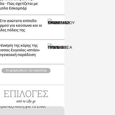
α - Πώς σχετίζεται με
μπλο Εσκομπάρ
: Στο ανώτατο επίπεδο
ρμού για καύσωνα και οι
λες πόλεις της
γέννηση της κόρης της
ισσας Ευγενίας «σπάει»
κογενειακή παράδοση
ΤΑ ΔΗΜΟΦΙΛΗ 30 ΗΜΕΡΩΝ
ΕΠΙΛΟΓΕΣ
από το Lifo.gr