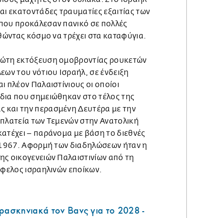
αι εκατοντάδες τραυματίες εξαιτίας των
που προκάλεσαν πανικό σε πολλές
ωθώντας κόσμο να τρέχει στα καταφύγια.
ρώτη εκτόξευση ομοβροντίας ρουκετών
εων του νότιου Ισραήλ, σε ένδειξη
ι πλέον Παλαιστίνιους οι οποίοι
δια που σημειώθηκαν στο τέλος της
 και την περασμένη Δευτέρα με την
 πλατεία των Τεμενών στην Ανατολική
κατέχει – παράνομα με βάση το διεθνές
ο 1967. Αφορμή των διαδηλώσεων ήταν η
ης οικογενειών Παλαιστινίων από τη
όφελος ισραηλινών εποίκων.
ρασκηνιακά τον Βανς για το 2028 -