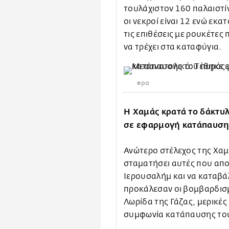
τουλάχιστον 160 παλαιστί
οι νεκροί είναι 12 ενώ εκ
τις επιθέσεις με ρουκέτε
να τρέχει στα καταφύγια.
epa
Η Χαμάς κρατά το δάκτυλ
σε εφαρμογή κατάπαυση 
Ανώτερο στέλεχος της Χαμά
σταματήσει αυτές που απο
Ιερουσαλήμ και να καταβάλ
προκάλεσαν οι βομβαρδισμ
Λωρίδα της Γάζας, μερικές
συμφωνία κατάπαυσης του