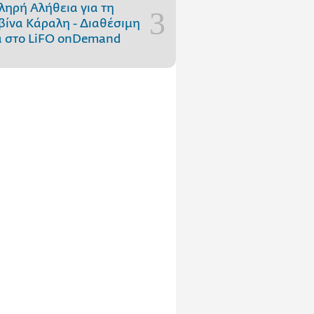
ληρή Αλήθεια για τη
ίνα Κάραλη - Διαθέσιμη
 στo LiFO onDemand