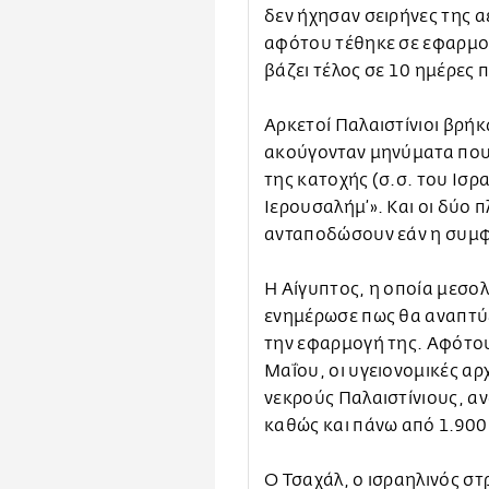
δεν ήχησαν σειρήνες της 
αφότου τέθηκε σε εφαρμο
βάζει τέλος σε 10 ημέρες
Αρκετοί Παλαιστίνιοι βρή
ακούγονταν μηνύματα που χ
της κατοχής (σ.σ. του Ισρα
Ιερουσαλήμ’». Και οι δύο 
ανταποδώσουν εάν η συμφ
Η Αίγυπτος, η οποία μεσολ
ενημέρωσε πως θα αναπτύξ
την εφαρμογή της. Αφότου
Μαΐου, οι υγειονομικές αρ
νεκρούς Παλαιστίνιους, αν
καθώς και πάνω από 1.900
Ο Τσαχάλ, ο ισραηλινός σ