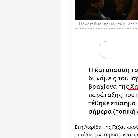
Παλαιστίνιοι πανηγυρίζουν τ
Η κατάπαυση το
δυνάμεις του Ισ
βραχίονα της
Χα
παράταξης που 
τέθηκε επίσημα 
σήμερα (τοπική 
Στη Λωρίδα της Γάζας ακο
μετέδωσαν δημοσιογράφοι