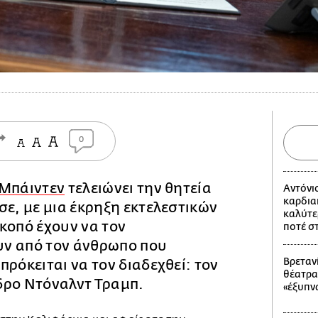
0
 Μπάιντεν
τελειώνει την θητεία
Αντόνι
καρδια
σε, με μια έκρηξη εκτελεστικών
καλύτε
κοπό έχουν να τον
ποτέ σ
ν από τον άνθρωπο που
Βρετανί
πρόκειται να τον διαδεχθεί: τον
θέατρα
δρο Ντόναλντ Τραμπ.
«έξυπν