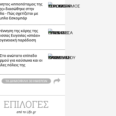
νητος «ιπποπόταμος της
ης» διασώθηκε στην
α - Πώς σχετίζεται με
μπλο Εσκομπάρ
γέννηση της κόρης της
ισσας Ευγενίας «σπάει»
κογενειακή παράδοση
: Στο ανώτατο επίπεδο
ρμού για καύσωνα και οι
λες πόλεις της
ΤΑ ΔΗΜΟΦΙΛΗ 30 ΗΜΕΡΩΝ
ΕΠΙΛΟΓΕΣ
από το Lifo.gr