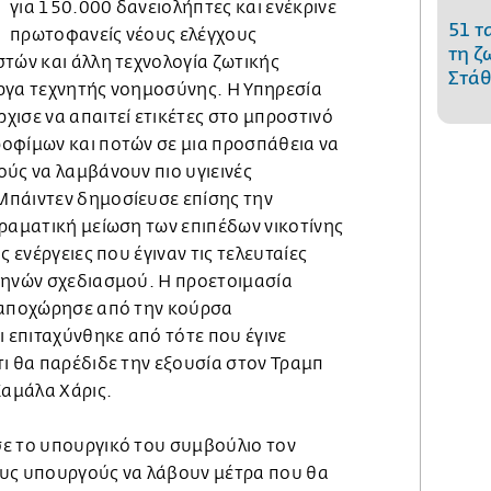
για 150.000 δανειολήπτες και ενέκρινε
51 τ
πρωτοφανείς νέους ελέγχους
τη ζ
τών και άλλη τεχνολογία ζωτικής
Στάθ
ργα τεχνητής νοημοσύνης. Η Υπηρεσία
ισε να απαιτεί ετικέτες στο μπροστινό
οφίμων και ποτών σε μια προσπάθεια να
ύς να λαμβάνουν πιο υγιεινές
Μπάιντεν δημοσίευσε επίσης την
δραματική μείωση των επιπέδων νικοτίνης
ς ενέργειες που έγιναν τις τελευταίες
μηνών σχεδιασμού. Η προετοιμασία
 αποχώρησε από την κούρσα
ι επιταχύνθηκε από τότε που έγινε
ι θα παρέδιδε την εξουσία στον Τραμπ
Καμάλα Χάρις.
ε το υπουργικό του συμβούλιο τον
υς υπουργούς να λάβουν μέτρα που θα