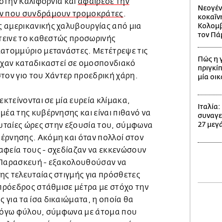
 στην Καλιφόρνια και
αφαίρεσε την
Νεογέν
ών που συνδράμουν τρομοκράτες
.
κοκαΐν
 αμερικανικής χαλυβουργίας από μια
Κολομβί
τον Πά
κτεινε το καθεστώς προσωρινής
κατομμύριο μετανάστες. Μετέτρεψε τις
Πώς η 
είχαν καταδικαστεί σε ομοσπονδιακό
πριγκίπ
τον γιο του Χάντερ προεδρική χάρη.
μία οι
εκτείνονται σε μία ευρεία κλίμακα,
Ιταλία
μέα της κυβέρνησης και είναι πιθανό να
συναγε
27 μεγά
ευταίες ώρες στην εξουσία του, σύμφωνα
έρνησης. Ακόμη και όταν πολλοί στον
αφεία τους - σχεδίαζαν να εκκενώσουν
 Παρασκευή - εξακολουθούσαν να
ης τελευταίας στιγμής για πρόσθετες
 πρόεδρος στάθμισε μέτρα με στόχο την
για τα ίσα δικαιώματα, η οποία θα
 λόγω φύλου, σύμφωνα με άτομα που