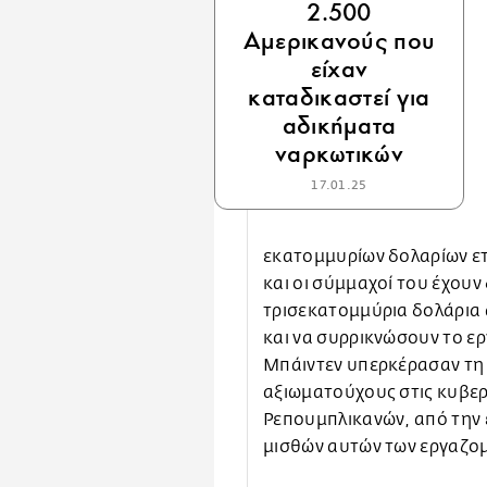
2.500
Αμερικανούς που
είχαν
καταδικαστεί για
αδικήματα
ναρκωτικών
17.01.25
εκατομμυρίων δολαρίων ετ
και οι σύμμαχοί του έχουν
τρισεκατομμύρια δολάρια
και να συρρικνώσουν το ερ
Μπάιντεν υπερκέρασαν τη
αξιωματούχους στις κυβερ
Ρεπουμπλικανών, από την 
μισθών αυτών των εργαζομ