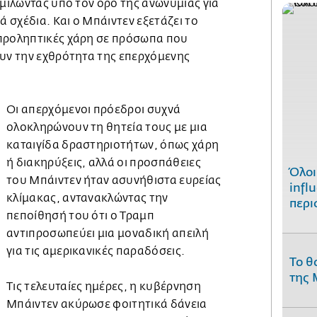
 μιλώντας υπό τον όρο της ανωνυμίας για
σχέδια. Και ο Μπάιντεν εξετάζει το
προληπτικές χάρη σε πρόσωπα που
ουν την εχθρότητα της επερχόμενης
Οι απερχόμενοι πρόεδροι συχνά
ολοκληρώνουν τη θητεία τους με μια
καταιγίδα δραστηριοτήτων, όπως χάρη
ή διακηρύξεις, αλλά οι προσπάθειες
Όλοι
του Μπάιντεν ήταν ασυνήθιστα ευρείας
infl
κλίμακας, αντανακλώντας την
περι
πεποίθησή του ότι ο Τραμπ
αντιπροσωπεύει μια μοναδική απειλή
για τις αμερικανικές παραδόσεις.
Το θ
της 
Τις τελευταίες ημέρες, η κυβέρνηση
Μπάιντεν ακύρωσε φοιτητικά δάνεια