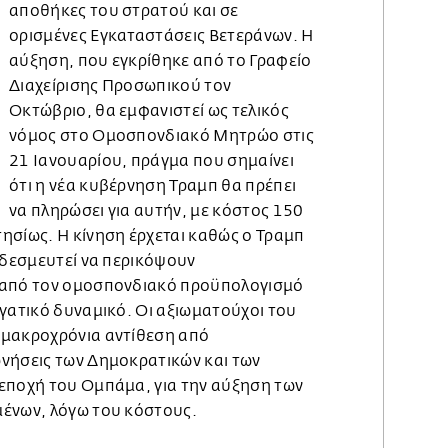
αποθήκες του στρατού και σε
ορισμένες Εγκαταστάσεις Βετεράνων. Η
αύξηση, που εγκρίθηκε από το Γραφείο
Διαχείρισης Προσωπικού τον
Οκτώβριο, θα εμφανιστεί ως τελικός
νόμος στο Ομοσπονδιακό Μητρώο στις
21 Ιανουαρίου, πράγμα που σημαίνει
ότι η νέα κυβέρνηση Τραμπ θα πρέπει
να πληρώσει για αυτήν, με κόστος 150
ησίως. Η κίνηση έρχεται καθώς ο Τραμπ
 δεσμευτεί να περικόψουν
 από τον ομοσπονδιακό προϋπολογισμό
γατικό δυναμικό. Οι αξιωματούχοι του
 μακροχρόνια αντίθεση από
νήσεις των Δημοκρατικών και των
εποχή του Ομπάμα, για την αύξηση των
ένων, λόγω του κόστους.