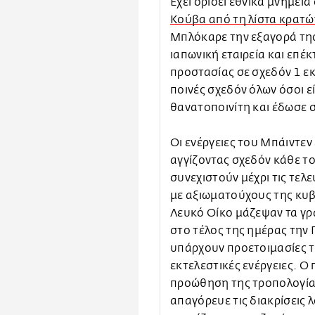
Έχει ορίσει εθνικά μνημεία
Κούβα από τη λίστα κρατ
Μπλόκαρε την εξαγορά της
ιαπωνική εταιρεία και επέ
προστασίας σε σχεδόν 1 ε
ποινές σχεδόν όλων όσοι 
θανατοποινίτη και έδωσε σ
Οι ενέργειες του Μπάιντεν 
αγγίζοντας σχεδόν κάθε το
συνεχιστούν μέχρι τις τελ
με αξιωματούχους της κυβ
Λευκό Οίκο μάζεψαν τα γρ
στο τέλος της ημέρας την
υπάρχουν προετοιμασίες τ
εκτελεστικές ενέργειες. Ο
προώθηση της τροπολογίας 
απαγόρευε τις διακρίσεις