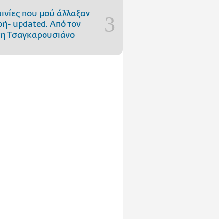
αινίες που μού άλλαξαν
ωή- updated. Aπό τον
η Τσαγκαρουσιάνο