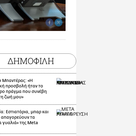
ΔΗΜΟΦΙΛΗ
ο Μπαντέρας: «Η
κή προσβολή ήταν το
ρο πράγμα που συνέβη
τη ζωή μου»
α: Εστιατόρια, μπαρ και
 απαγορεύουν τα
α γυαλιά» της Meta