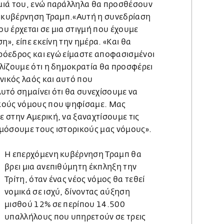
μιά του, ενώ παράλληλα θα προσθέσουν
ή κυβέρνηση Τραμπ.«Αυτή η συνεδρίαση
υ έρχεται σε μια στιγμή που έχουμε
η», είπε εκείνη την ημέρα. «Και θα
πρόεδρος και εγώ είμαστε αποφασισμένοι
λίζουμε ότι η δημοκρατία θα προσφέρει
νικός λαός και αυτό που
υτό σημαίνει ότι θα συνεχίσουμε να
κούς νόμους που ψηφίσαμε. Μας
 στην Αμερική, να ξαναχτίσουμε τις
μόσουμε τους ιστορικούς μας νόμους».
Η επερχόμενη κυβέρνηση Τραμπ θα
βρει μια ανεπιθύμητη έκπληξη την
Τρίτη, όταν ένας νέος νόμος θα τεθεί
νομικά σε ισχύ, δίνοντας αύξηση
μισθού 12% σε περίπου 14.500
υπαλλήλους που υπηρετούν σε τρεις