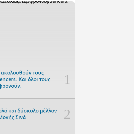
 ακολουθούν τους
uencers. Και όλοι τους
φρονούν.
ολό και δύσκολο μέλλον
Μονής Σινά