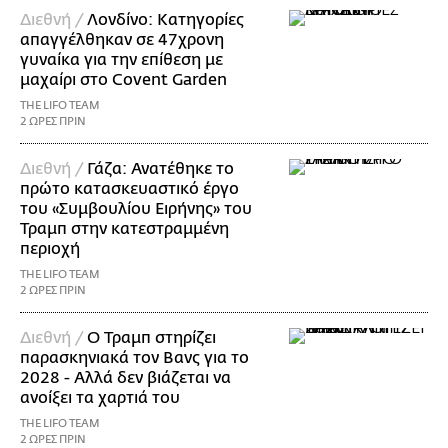
Διεθνή /
Λονδίνο: Κατηγορίες
απαγγέλθηκαν σε 47χρονη
γυναίκα για την επίθεση με
μαχαίρι στο Covent Garden
THE LIFO TEAM
2 ΩΡΕΣ ΠΡΙΝ
Διεθνή /
Γάζα: Ανατέθηκε το
πρώτο κατασκευαστικό έργο
του «Συμβουλίου Ειρήνης» του
Τραμπ στην κατεστραμμένη
περιοχή
THE LIFO TEAM
2 ΩΡΕΣ ΠΡΙΝ
Διεθνή /
Ο Τραμπ στηρίζει
παρασκηνιακά τον Βανς για το
2028 - Αλλά δεν βιάζεται να
ανοίξει τα χαρτιά του
THE LIFO TEAM
2 ΩΡΕΣ ΠΡΙΝ