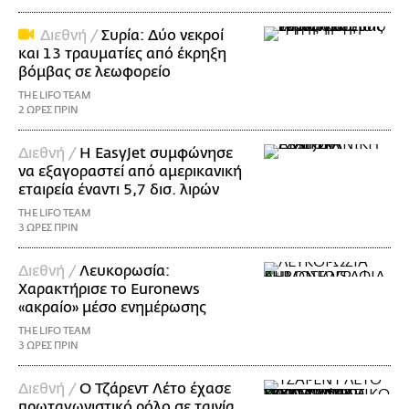
Διεθνή /
Συρία: Δύο νεκροί
και 13 τραυματίες από έκρηξη
βόμβας σε λεωφορείο
THE LIFO TEAM
2 ΩΡΕΣ ΠΡΙΝ
Διεθνή /
Η EasyJet συμφώνησε
να εξαγοραστεί από αμερικανική
εταιρεία έναντι 5,7 δισ. λιρών
THE LIFO TEAM
3 ΩΡΕΣ ΠΡΙΝ
Διεθνή /
Λευκορωσία:
Χαρακτήρισε το Euronews
«ακραίο» μέσο ενημέρωσης
THE LIFO TEAM
3 ΩΡΕΣ ΠΡΙΝ
Διεθνή /
Ο Τζάρεντ Λέτο έχασε
πρωταγωνιστικό ρόλο σε ταινία