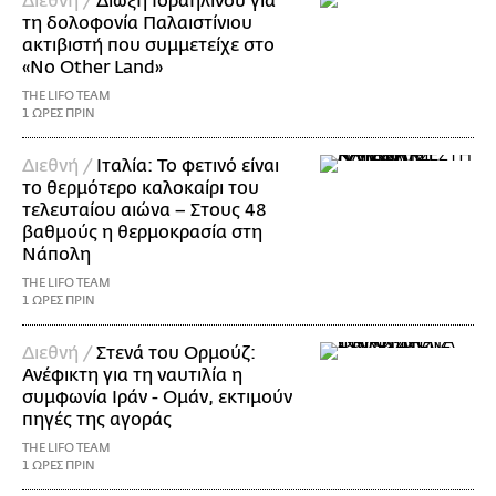
Διεθνή /
Δίωξη Ισραηλινού για
τη δολοφονία Παλαιστίνιου
ακτιβιστή που συμμετείχε στο
«No Other Land»
THE LIFO TEAM
1 ΩΡΕΣ ΠΡΙΝ
Διεθνή /
Ιταλία: Το φετινό είναι
το θερμότερο καλοκαίρι του
τελευταίου αιώνα – Στους 48
βαθμούς η θερμοκρασία στη
Νάπολη
THE LIFO TEAM
1 ΩΡΕΣ ΠΡΙΝ
Διεθνή /
Στενά του Ορμούζ:
Ανέφικτη για τη ναυτιλία η
συμφωνία Ιράν - Ομάν, εκτιμούν
πηγές της αγοράς
THE LIFO TEAM
1 ΩΡΕΣ ΠΡΙΝ