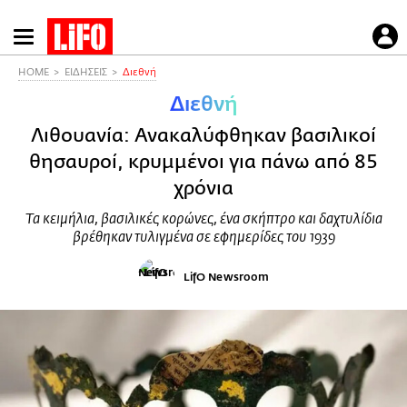
Παράκαμψη
προς
το
HOME
ΕΙΔΗΣΕΙΣ
Διεθνή
κυρίως
Διεθνή
περιεχόμενο
Λιθουανία: Ανακαλύφθηκαν βασιλικοί
θησαυροί, κρυμμένοι για πάνω από 85
χρόνια
Τα κειμήλια, βασιλικές κορώνες, ένα σκήπτρο και δαχτυλίδια
βρέθηκαν τυλιγμένα σε εφημερίδες του 1939
LifO Newsroom