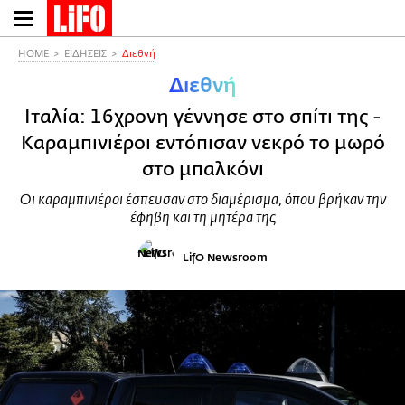
Παράκαμψη
προς
το
HOME
ΕΙΔΗΣΕΙΣ
Διεθνή
κυρίως
Διεθνή
περιεχόμενο
Ιταλία: 16χρονη γέννησε στο σπίτι της -
Καραμπινιέροι εντόπισαν νεκρό το μωρό
στο μπαλκόνι
Οι καραμπινιέροι έσπευσαν στο διαμέρισμα, όπου βρήκαν την
έφηβη και τη μητέρα της
LifO Newsroom