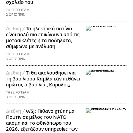
σχολείο του
THE LIFO TEAM
2 ΩΡΕΣ ΠΡΙΝ
Διεθνή /
Τα ηλεκτρικά πατίνια
είναι πολύ πιο επικίνδυνα από τις
μοτοσικλέτες ή τα ποδήλατα,
σύμφωνα με ανάλυση
THE LIFO TEAM
3 ΩΡΕΣ ΠΡΙΝ
Διεθνή /
Τι θα ακολουθήσει για
τη βασίλισσα Καμίλα εάν πεθάνει
πρώτος ο βασιλιάς Κάρολος;
THE LIFO TEAM
3 ΩΡΕΣ ΠΡΙΝ
Διεθνή /
WSJ: Πιθανό χτύπημα
Πούτιν σε μέλος του ΝΑΤΟ
ακόμη και το φθινόπωρο του
2026, εξετάζουν υπηρεσίες των