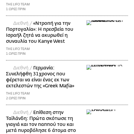
THE LIFO TEAM
1 ΩΡΕΣ ΠΡΙΝ
Διεθνή /
«Ντροπή για την
Πορτογαλία»: Η πρεσβεία του
Ισραήλ ζητά να ακυρωθεί η
συναυλία του Kanye West
THE LIFO TEAM
1 ΩΡΕΣ ΠΡΙΝ
Διεθνή /
Γερμανία:
Συνελήφθη 31χρονος που
φέρεται να είναι ένας εκ των
εκτελεστών της «Greek Mafia»
THE LIFO TEAM
2 ΩΡΕΣ ΠΡΙΝ
Διεθνή /
Επίθεση στην
Ταϊλάνδη: Πρώτα σκότωσε τη
γιαγιά και τον παππού του και
μετά πυροβόλησε 6 άτομα στο