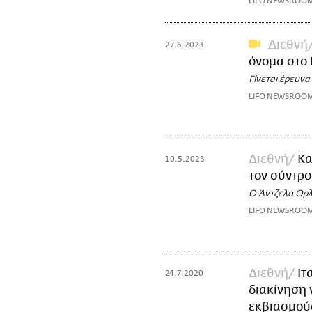
LIFO NEWSROO
Διεθνή
27.6.2023
όνομα στο
Γίνεται έρευνα
LIFO NEWSROO
Διεθνή
Κα
10.5.2023
τον σύντρο
Ο Άντζελο Ορλ
LIFO NEWSROO
Διεθνή
Ιτ
24.7.2020
διακίνηση
εκβιασμού