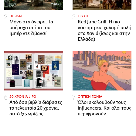
DESIGN
ΓΕΥΣΗ
Μόνο στα όνειρα: Τα
Red Jane Grill: Η πιο
υπέροχα σπίτια του
νόστιμη και χαλαρή αυλή
Ιμπέρ ντε Ζιβανσί
στα Χανιά (ίσως και στην
Ελλάδα)
20 ΧΡΟΝΙΑ LIFO
ΟΠΤΙΚΗ ΓΩΝΙΑ
Από όσα βιβλία διάβασες
Όλοι ακολουθούν τους
τα τελευταία 20 χρόνια,
influencers. Και όλοι τους
αυτό ξεχωρίζεις
περιφρονούν.