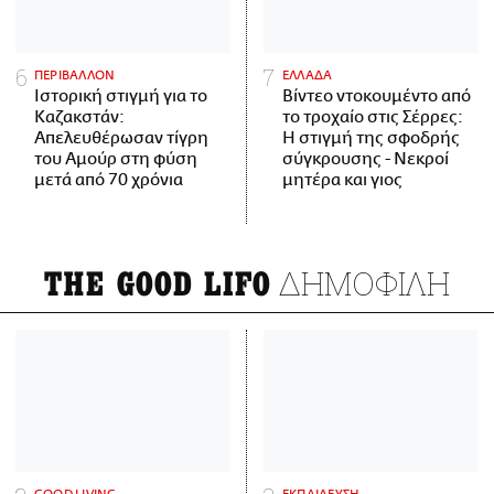
ΠΕΡΙΒΑΛΛΟΝ
ΕΛΛΑΔΑ
Ιστορική στιγμή για το
Βίντεο ντοκουμέντο από
Καζακστάν:
το τροχαίο στις Σέρρες:
Απελευθέρωσαν τίγρη
Η στιγμή της σφοδρής
του Αμούρ στη φύση
σύγκρουσης - Νεκροί
μετά από 70 χρόνια
μητέρα και γιος
ΔΗΜΟΦΙΛΗ
THE GOOD LIFO