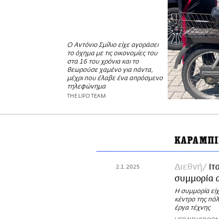
Ο Αντόνιο Σμίλιο είχε αγοράσει
το όχημα με τις οικονομίες του
στα 16 του χρόνια και το
θεωρούσε χαμένο για πάντα,
μέχρι που έλαβε ένα απρόσμενο
τηλεφώνημα
THE LIFO TEAM
ΚΑΡΑΜΠΙ
Διεθνή
Ιτ
2.1.2025
συμμορία 
Η συμμορία εί
κέντρο της πό
έργα τέχνης