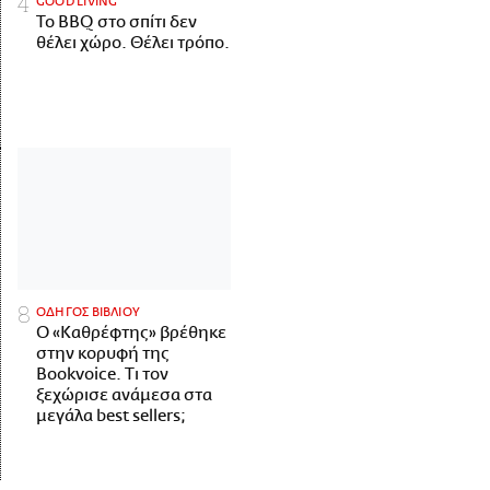
GOOD LIVING
Το BBQ στο σπίτι δεν
θέλει χώρο. Θέλει τρόπο.
ΟΔΗΓΟΣ ΒΙΒΛΙΟΥ
Ο «Καθρέφτης» βρέθηκε
στην κορυφή της
Bookvoice. Τι τον
ξεχώρισε ανάμεσα στα
μεγάλα best sellers;