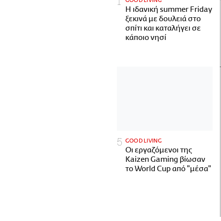
GOOD LIVING
Η ιδανική summer Friday
ξεκινά με δουλειά στο
σπίτι και καταλήγει σε
κάποιο νησί
GOOD LIVING
Οι εργαζόμενοι της
Kaizen Gaming βίωσαν
το World Cup από "μέσα"