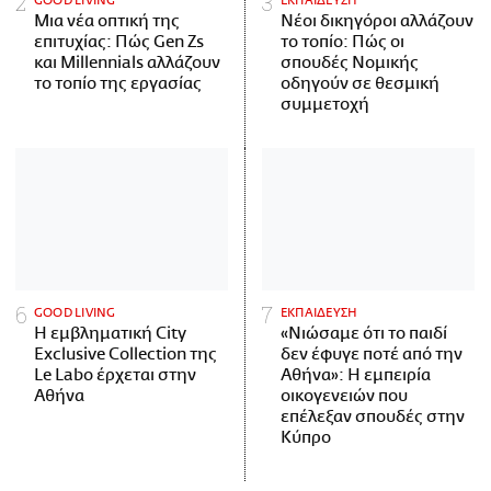
GOOD LIVING
ΕΚΠΑΙΔΕΥΣΗ
Μια νέα οπτική της
Νέοι δικηγόροι αλλάζουν
επιτυχίας: Πώς Gen Zs
το τοπίο: Πώς οι
και Millennials αλλάζουν
σπουδές Νομικής
το τοπίο της εργασίας
οδηγούν σε θεσμική
συμμετοχή
GOOD LIVING
ΕΚΠΑΙΔΕΥΣΗ
Η εμβληματική City
«Νιώσαμε ότι το παιδί
Exclusive Collection της
δεν έφυγε ποτέ από την
Le Labo έρχεται στην
Αθήνα»: Η εμπειρία
Αθήνα
οικογενειών που
επέλεξαν σπουδές στην
Κύπρο