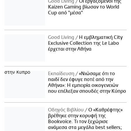
Good Living
Οι εργαζόμενοι της
Kaizen Gaming βίωσαν το World
Cup από "μέσα"
Good Living
Η εμβληματική City
Exclusive Collection της Le Labo
έρχεται στην Αθήνα
Εκπαίδευση
«Νιώσαμε ότι το
παιδί δεν έφυγε ποτέ από την
Αθήνα»: Η εμπειρία οικογενειών
που επέλεξαν σπουδές στην Κύπρο
Οδηγός Βιβλίου
Ο «Καθρέφτης»
βρέθηκε στην κορυφή της
Bookvoice. Τι τον ξεχώρισε
ανάμεσα στα μεγάλα best sellers;