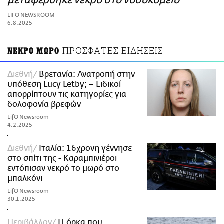
μεταφέρθηκε νεκρό στο νοσοκομείο
ΑΜΠΑ
LIFO NEWSROOM
PRINT
6.8.2025
ΠΡΟΣΦΑΤΕΣ ΕΙΔΗΣΕΙΣ
ΝΕΚΡΟ ΜΩΡΟ
Διεθνή
Βρετανία: Ανατροπή στην
υπόθεση Lucy Letby; – Ειδικοί
απορρίπτουν τις κατηγορίες για
δολοφονία βρεφών
LifO Newsroom
4.2.2025
Διεθνή
Ιταλία: 16χρονη γέννησε
στο σπίτι της - Καραμπινιέροι
εντόπισαν νεκρό το μωρό στο
μπαλκόνι
LifO Newsroom
30.1.2025
Περιβάλλον
Η όρκα που