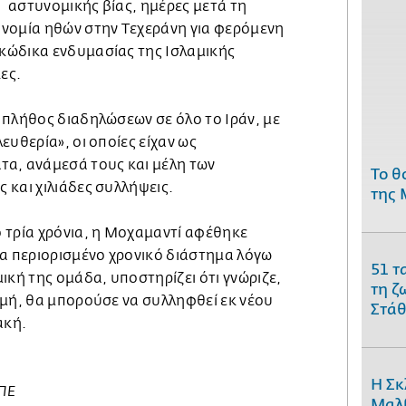
αστυνομικής βίας, ημέρες μετά τη
νομία ηθών στην Τεχεράνη για φερόμενη
κώδικα ενδυμασίας της Ισλαμικής
ες.
 πλήθος διαδηλώσεων σε όλο το Ιράν, με
ευθερία», οι οποίες είχαν ως
α, ανάμεσά τους και μέλη των
Το θ
 και χιλιάδες συλλήψεις.
της 
 τρία χρόνια, η Μοχαμαντί αφέθηκε
ια περιορισμένο χρονικό διάστημα λόγω
51 τ
ική της ομάδα, υποστηρίζει ότι γνώριζε,
τη ζ
γμή, θα μπορούσε να συλληφθεί εκ νέου
Στάθ
ακή.
Η Σκ
ΜΠΕ
Μαλβ