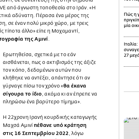
αντί, σε συνέντευξή της στην δημόσια
TVE από άγνωστη τοποθεσία στο Ιράν. «Η
Πώς η 
κτικά αδύνατη. Πέρασα ένα μέρος της
πριγκίπ
, σε έναν πολύ μικρό χώρο, με τρεις
μία οι
ίς τίποτα άλλο» είπε η Μοχαμαντί,
τογραφία της Αμινί
.
Ιταλία
συναγε
Ερωτηθείσα, σχετικά με το εάν
27 μεγά
αισθάνεται, πως ο ακτιβισμός της άξιζε
τον κόπο, δεδομένων αυτών που
κλήθηκε να αντέξει, απάντησε ότι αν
θα έκανα
γύρναγε πίσω τον χρόνο «
σίγουρα το ίδιο
, ακόμα κι αν έπρεπε να
πληρώσω ένα βαρύτερο τίμημα».
Η 22χρονη Ιρανή κουρδικής καταγωγής
πέθανε υπό κράτηση
Μαχσά Αμινί
στις 16 Σεπτεμβρίου 2022
, λόγω