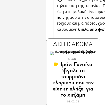
σχολίασε η 52χρονη Μοχαμ
τηλεόραση της Ισπανίας, 
ζωή στη φυλακή είναι πρα
ποινής μου στην απομόνωση
τοίχους και μια πόρτα, χωρ
δίπλα από φω
καθούμενη
ΔΕΙΤΕ ΑΚΟΜΑ
ΔΙΕΘΝΗ
Ιράν: Γυναίκα
έβγαλε το
τουρμπάνι
κληρικού που την
είχε επιπλήξει για
το χιτζάμπ
08.01.25