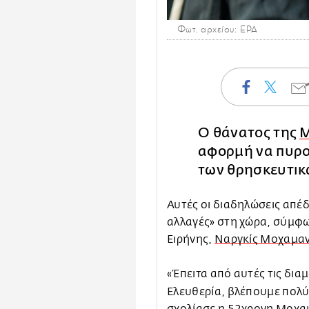
Φωτ. αρχείου: EPA
Ο θάνατος της
Μ
αφορμή να πυρο
των θρησκευτικ
Αυτές οι διαδηλώσεις απέ
αλλαγές» στη χώρα, σύμφω
Ειρήνης,
Ναργκίς Μοχαμαν
«Έπειτα από αυτές τις δια
Ελευθερία, βλέπουμε πολ