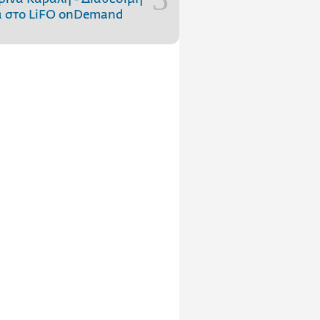
 στo LiFO onDemand