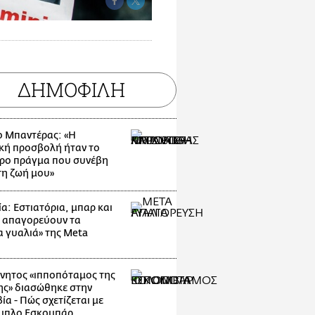
ΔΗΜΟΦΙΛΗ
ο Μπαντέρας: «Η
κή προσβολή ήταν το
ρο πράγμα που συνέβη
τη ζωή μου»
α: Εστιατόρια, μπαρ και
 απαγορεύουν τα
α γυαλιά» της Meta
νητος «ιπποπόταμος της
ης» διασώθηκε στην
α - Πώς σχετίζεται με
μπλο Εσκομπάρ