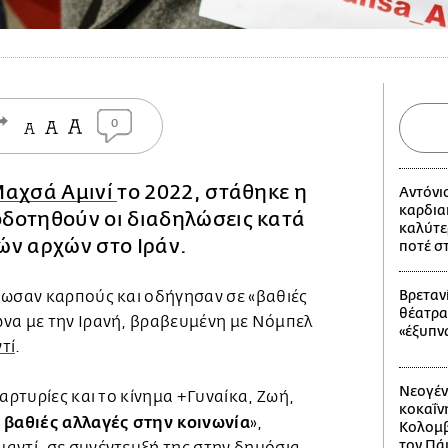
0
αχσά Αμινί
το 2022, στάθηκε η
Αντόνι
καρδια
δοτηθούν οι διαδηλώσεις κατά
καλύτε
ών αρχών στο Ιράν.
ποτέ σ
Βρετανί
δωσαν καρπούς και οδήγησαν σε «βαθιές
θέατρα
να με την Ιρανή, βραβευμένη με Νόμπελ
«έξυπν
τί
.
Νεογέν
μαρτυρίες και το κίνημα +Γυναίκα, Ζωή,
κοκαΐν
βαθιές αλλαγές στην κοινωνία
ύ
»,
Κολομβί
τον Πά