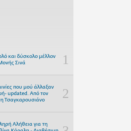
ολό και δύσκολο μέλλον
Μονής Σινά
αινίες που μού άλλαξαν
ωή- updated. Aπό τον
η Τσαγκαρουσιάνο
ληρή Αλήθεια για τη
ίνα Κάραλη - Διαθέσιμη