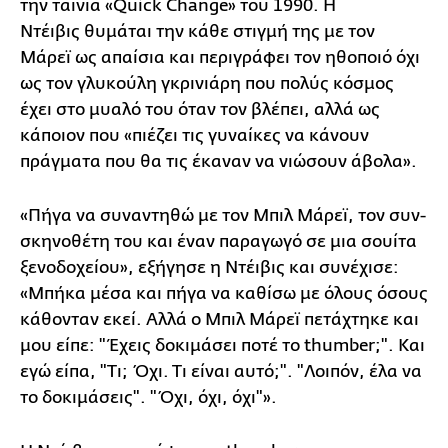
την ταινία «Quick Change» του 1990. Η
Ντέιβις θυμάται την κάθε στιγμή της με τον
Μάρεϊ ως απαίσια και περιγράφει τον ηθοποιό όχι
ως τον γλυκούλη γκρινιάρη που πολύς κόσμος
έχει στο μυαλό του όταν τον βλέπει, αλλά ως
κάποιον που «πιέζει τις γυναίκες να κάνουν
πράγματα που θα τις έκαναν να νιώσουν άβολα».
«Πήγα να συναντηθώ με τον Μπιλ Μάρεϊ, τον συν-
σκηνοθέτη του και έναν παραγωγό σε μια σουίτα
ξενοδοχείου», εξήγησε η Ντέιβις και συνέχισε:
«Μπήκα μέσα και πήγα να καθίσω με όλους όσους
κάθονταν εκεί. Αλλά ο Μπιλ Μάρεϊ πετάχτηκε και
μου είπε: "Έχεις δοκιμάσει ποτέ το thumber;". Και
εγώ είπα, "Τι; Όχι. Τι είναι αυτό;". "Λοιπόν, έλα να
το δοκιμάσεις". "Όχι, όχι, όχι"».