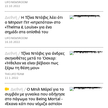
LIFO NEWSROOM
22.10.2022
Διεθνή /
Η Τζίνα Ντέιβις λέει ότι
ο Μπραντ Πιτ «ντρεπόταν» στο
«Thelma & Louise» για ένα
σημάδι στα οπίσθιά του
LIFO NEWSROOM
16.10.2022
Διεθνή /
Τζίνα Ντέιβις για άνδρες
σκηνοθέτες μετά το Όσκαρ:
«Ήθελαν να είναι βέβαιοι πως
ξέρω τη θέση μου»
THE LIFO TEAM
11.1.2022
Διεθνή /
Ο Μπιλ Μάρεϊ για το
συμβάν με γυναίκα που οδήγησε
στο πάγωμα του Being Mortal -
«Έκανα κάτι που νόμιζα αστείο»