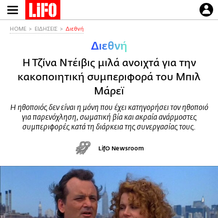
Παράκαμψη
προς
το
HOME
ΕΙΔΗΣΕΙΣ
Διεθνή
κυρίως
Διεθνή
περιεχόμενο
Η Τζίνα Ντέιβις μιλά ανοιχτά για την
κακοποιητική συμπεριφορά του Μπιλ
Μάρεϊ
Η ηθοποιός δεν είναι η μόνη που έχει κατηγορήσει τον ηθοποιό
για παρενόχληση, σωματική βία και ακραία ανάρμοστες
συμπεριφορές κατά τη διάρκεια της συνεργασίας τους.
LifO Newsroom