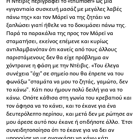
Η Ντέιβις περιγράφει το «thumber» ως μια
«γιγαντιαία συσκευή μασάζ με μεγάλες λαβές
πάνω της» και τον Μάρεϊ να της ζητάει να
ξαπλώσει γιατί ήθελε να το δοκιμάσει πάνω της.
Παρά τα παρακάλια της προς τον Μάρεϊ να
σταματήσει, εκείνος επέμενε και κυρίως
αντιλαμβανόταν ότι κανείς από τους άλλους
παριστάμενους δεν θα είχε πρόβλημα αν
χόντραινε η φάση με την Ντέιβις. «Του έλεγα
συνέχεια "όχι” σε σημείο που θα έπρεπε να του
φωνάξω "σταμάτα να μου το ζητάς, γαμώτο, δεν
το κάνω". Κάτι που ήμουν πολύ δειλή για να το
κάνω. Οπότε κάθισα στη γωνία του κρεβατιού και
τον άφησα να το κάνει, και το έκανε για ένα
δευτερόλεπτο περίπου, και μετά δεν με ρώτησε αν
μου άρεσε αυτό που έκανε ή οτιδήποτε άλλο. Έτσι
συνειδητοποίησα ότι το έκανε για να δει αν
μπορούσε να με αναγκάσει να κάνω κάτι