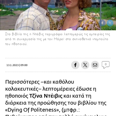
Στο βιβλίο της η Ντέιβις περιγράφει λεπτομερώς τις εμπειρίες της
από τη συνεργασία της με τον Μάρεϊ στο σκηνοθετικό ντεμπούτο
του ηθοποιού.
0
13.1.2023 | 09:00
Περισσότερες –και καθόλου
κολακευτικές– λεπτομέρειες έδωσε η
ηθοποιός
Τζίνα Ντέιβις
και κατά τη
διάρκεια της προώθησης του βιβλίου της
«Dying Of Politeness», (μτφρ.: