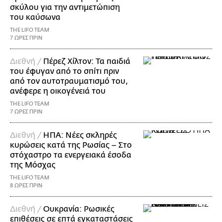
σκύλου για την αντιμετώπιση
του καύσωνα
THE LIFO TEAM
7 ΩΡΕΣ ΠΡΙΝ
Διεθνή /
Πέρεζ Χίλτον: Τα παιδιά
του έφυγαν από το σπίτι πριν
από τον αυτοτραυματισμό του,
ανέφερε η οικογένειά του
THE LIFO TEAM
7 ΩΡΕΣ ΠΡΙΝ
Διεθνή /
ΗΠΑ: Nέες σκληρές
κυρώσεις κατά της Ρωσίας – Στο
στόχαστρο τα ενεργειακά έσοδα
της Μόσχας
THE LIFO TEAM
8 ΩΡΕΣ ΠΡΙΝ
Διεθνή /
Ουκρανία: Ρωσικές
επιθέσεις σε επτά εγκαταστάσεις