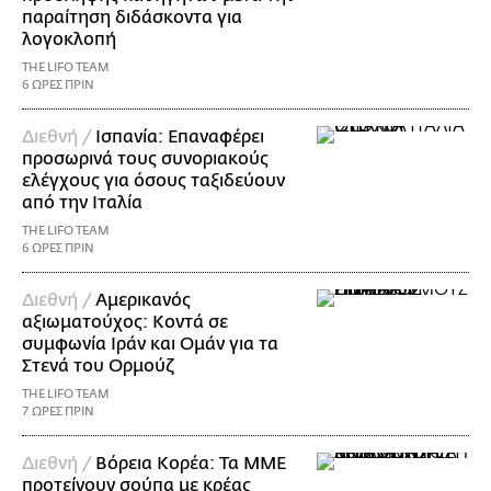
παραίτηση διδάσκοντα για
λογοκλοπή
THE LIFO TEAM
6 ΩΡΕΣ ΠΡΙΝ
Διεθνή /
Ισπανία: Επαναφέρει
προσωρινά τους συνοριακούς
ελέγχους για όσους ταξιδεύουν
από την Ιταλία
THE LIFO TEAM
6 ΩΡΕΣ ΠΡΙΝ
Διεθνή /
Αμερικανός
αξιωματούχος: Κοντά σε
συμφωνία Ιράν και Ομάν για τα
Στενά του Ορμούζ
THE LIFO TEAM
7 ΩΡΕΣ ΠΡΙΝ
Διεθνή /
Βόρεια Κορέα: Τα ΜΜΕ
προτείνουν σούπα με κρέας