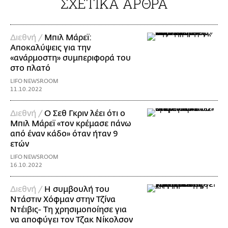
ΣΧΕΤΙΚΑ ΑΡΘΡΑ
Διεθνή /
Μπιλ Μάρεϊ:
Αποκαλύψεις για την
«ανάρμοστη» συμπεριφορά του
στο πλατό
LIFO NEWSROOM
11.10.2022
Διεθνή /
Ο Σεθ Γκριν λέει ότι ο
Μπιλ Μάρεϊ «τον κρέμασε πάνω
από έναν κάδο» όταν ήταν 9
ετών
LIFO NEWSROOM
16.10.2022
Διεθνή /
Η συμβουλή του
Ντάστιν Χόφμαν στην Τζίνα
Ντέιβις- Τη χρησιμοποίησε για
να αποφύγει τον Τζακ Νίκολσον