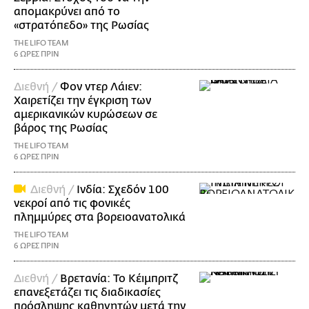
απομακρύνει από το
«στρατόπεδο» της Ρωσίας
THE LIFO TEAM
6 ΩΡΕΣ ΠΡΙΝ
Διεθνή /
Φον ντερ Λάιεν:
Χαιρετίζει την έγκριση των
αμερικανικών κυρώσεων σε
βάρος της Ρωσίας
THE LIFO TEAM
6 ΩΡΕΣ ΠΡΙΝ
Διεθνή /
Ινδία: Σχεδόν 100
νεκροί από τις φονικές
πλημμύρες στα βορειοανατολικά
THE LIFO TEAM
6 ΩΡΕΣ ΠΡΙΝ
Διεθνή /
Βρετανία: Το Κέιμπριτζ
επανεξετάζει τις διαδικασίες
πρόσληψης καθηγητών μετά την