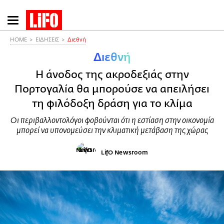
Παράκαμψη
προς
το
HOME
ΕΙΔΗΣΕΙΣ
Διεθνή
κυρίως
Διεθνή
περιεχόμενο
Η άνοδος της ακροδεξιάς στην
Πορτογαλία θα μπορούσε να απειλήσει
τη φιλόδοξη δράση για το κλίμα
Οι περιβαλλοντολόγοι φοβούνται ότι η εστίαση στην οικονομία
μπορεί να υπονομεύσει την κλιματική μετάβαση της χώρας
LifO Newsroom