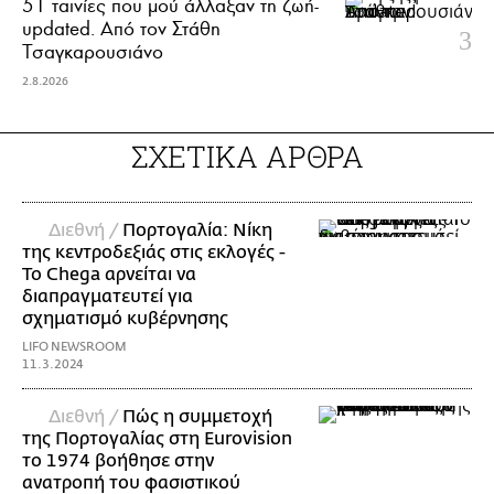
51 ταινίες που μού άλλαξαν τη ζωή-
updated. Aπό τον Στάθη
Τσαγκαρουσιάνο
2.8.2026
ΣΧΕΤΙΚΑ ΑΡΘΡΑ
Διεθνή /
Πορτογαλία: Νίκη
της κεντροδεξιάς στις εκλογές -
Το Chega αρνείται να
διαπραγματευτεί για
σχηματισμό κυβέρνησης
LIFO NEWSROOM
11.3.2024
Διεθνή /
Πώς η συμμετοχή
της Πορτογαλίας στη Eurovision
το 1974 βοήθησε στην
ανατροπή του φασιστικού