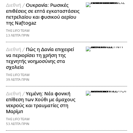
Διεθνή /
Ουκρανία: Ρωσικές
επιθέσεις σε επτά εγκαταστάσεις
πετρελαίου και φυσικού αερίου
της Naftogaz
THE LIFO TEAM
13 ΛΕΠΤΑ ΠΡΙΝ
Διεθνή /
Πώς η Δανία επιχειρεί
να περιορίσει τη χρήση της
τεχνητής νοημοσύνης στα
σχολεία
THE LIFO TEAM
39 ΛΕΠΤΑ ΠΡΙΝ
Διεθνή /
Υεμένη: Νέα φονική
επίθεση των Χούθι με άμαχους
νεκρούς και τραυματίες στη
Μαρίμπ
THE LIFO TEAM
53 ΛΕΠΤΑ ΠΡΙΝ