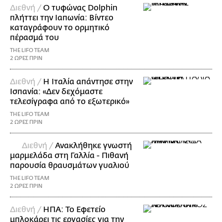
Διεθνή /
Ο τυφώνας Dolphin
πλήττει την Ιαπωνία: Βίντεο
καταγράφουν το ορμητικό
πέρασμά του
THE LIFO TEAM
2 ΩΡΕΣ ΠΡΙΝ
Διεθνή /
Η Ιταλία απάντησε στην
Ισπανία: «Δεν δεχόμαστε
τελεσίγραφα από το εξωτερικό»
THE LIFO TEAM
2 ΩΡΕΣ ΠΡΙΝ
Διεθνή /
Ανακλήθηκε γνωστή
μαρμελάδα στη Γαλλία - Πιθανή
παρουσία θραυσμάτων γυαλιού
THE LIFO TEAM
2 ΩΡΕΣ ΠΡΙΝ
Διεθνή /
ΗΠΑ: Το Εφετείο
μπλοκάρει τις εργασίες για την