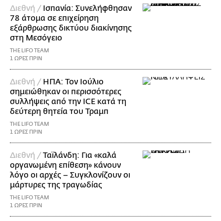
Διεθνή /
Ισπανία: Συνελήφθησαν
78 άτομα σε επιχείρηση
εξάρθρωσης δικτύου διακίνησης
στη Μεσόγειο
THE LIFO TEAM
1 ΩΡΕΣ ΠΡΙΝ
Διεθνή /
ΗΠΑ: Τον Ιούλιο
σημειώθηκαν οι περισσότερες
συλλήψεις από την ICE κατά τη
δεύτερη θητεία του Τραμπ
THE LIFO TEAM
1 ΩΡΕΣ ΠΡΙΝ
Διεθνή /
Ταϊλάνδη: Για «καλά
οργανωμένη επίθεση» κάνουν
λόγο οι αρχές – Συγκλονίζουν οι
μάρτυρες της τραγωδίας
THE LIFO TEAM
1 ΩΡΕΣ ΠΡΙΝ