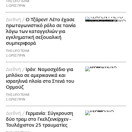
THE LIFO TEAM
1 ΩΡΕΣ ΠΡΙΝ
Διεθνή /
Ο Τζάρεντ Λέτο έχασε
πρωταγωνιστικό ρόλο σε ταινία
λόγω των καταγγελιών για
εγκληματική σεξουαλική
συμπεριφορά
THE LIFO TEAM
1 ΩΡΕΣ ΠΡΙΝ
Διεθνή /
Ιράν: Νομοσχέδιο για
μπλόκο σε αμερικανικά και
ισραηλινά πλοία στα Στενά του
Ορμούζ
THE LIFO TEAM
1 ΩΡΕΣ ΠΡΙΝ
Διεθνή /
Γερμανία: Σύγκρουση
δύο τραμ στο Γκελζενκίρχεν -
Τουλάχιστον 25 τραυματίες