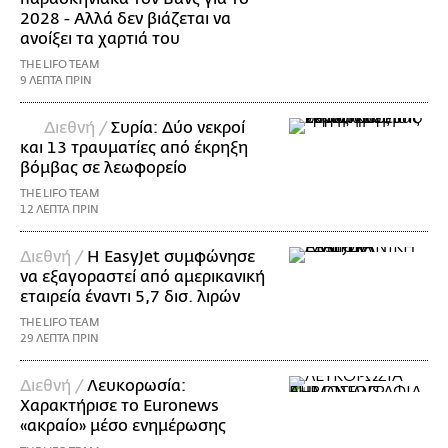
2028 - Αλλά δεν βιάζεται να
ανοίξει τα χαρτιά του
THE LIFO TEAM
9 ΛΕΠΤΑ ΠΡΙΝ
Διεθνή /
Συρία: Δύο νεκροί
και 13 τραυματίες από έκρηξη
βόμβας σε λεωφορείο
THE LIFO TEAM
12 ΛΕΠΤΑ ΠΡΙΝ
Διεθνή /
Η EasyJet συμφώνησε
να εξαγοραστεί από αμερικανική
εταιρεία έναντι 5,7 δισ. λιρών
THE LIFO TEAM
29 ΛΕΠΤΑ ΠΡΙΝ
Διεθνή /
Λευκορωσία:
Χαρακτήρισε το Euronews
«ακραίο» μέσο ενημέρωσης