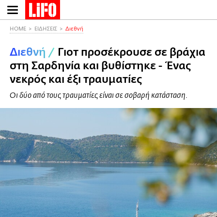
Παράκαμψη
προς
το
HOME
ΕΙΔΗΣΕΙΣ
Διεθνή
κυρίως
Διεθνή
/
Γιοτ προσέκρουσε σε βράχια
περιεχόμενο
στη Σαρδηνία και βυθίστηκε - Ένας
νεκρός και έξι τραυματίες
Οι δύο από τους τραυματίες είναι σε σοβαρή κατάσταση.