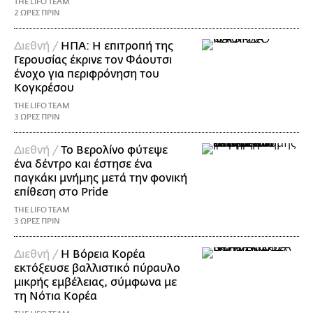
THE LIFO TEAM
2 ΩΡΕΣ ΠΡΙΝ
Διεθνή /
ΗΠΑ: Η επιτροπή της
Γερουσίας έκρινε τον Φάουτσι
ένοχο για περιφρόνηση του
Κογκρέσου
THE LIFO TEAM
3 ΩΡΕΣ ΠΡΙΝ
Διεθνή /
Το Βερολίνο φύτεψε
ένα δέντρο και έστησε ένα
παγκάκι μνήμης μετά την φονική
επίθεση στο Pride
THE LIFO TEAM
3 ΩΡΕΣ ΠΡΙΝ
Διεθνή /
Η Βόρεια Κορέα
εκτόξευσε βαλλιστικό πύραυλο
μικρής εμβέλειας, σύμφωνα με
τη Νότια Κορέα