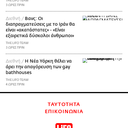
THE LIFO TEAM
3 ΩΡΕΣ ΠΡΙΝ
Διεθνή /
Βανς: Οι
διαπραγματεύσεις με το Ιράν θα
είναι «ακατάστατες» - «Είναι
εξαιρετικά δύσκολοι άνθρωποι»
THE LIFO TEAM
3 ΩΡΕΣ ΠΡΙΝ
Διεθνή /
Η Νέα Υόρκη θέλει να
άρει την απαγόρευση των gay
bathhouses
THE LIFO TEAM
4 ΩΡΕΣ ΠΡΙΝ
ΤΑΥΤΟΤΗΤΑ
ΕΠΙΚΟΙΝΩΝΙΑ