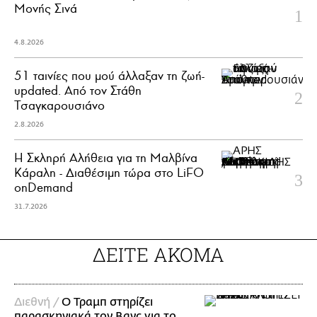
Μονής Σινά
4.8.2026
51 ταινίες που μού άλλαξαν τη ζωή-
updated. Aπό τον Στάθη
Τσαγκαρουσιάνο
2.8.2026
Η Σκληρή Αλήθεια για τη Μαλβίνα
Κάραλη - Διαθέσιμη τώρα στo LiFO
onDemand
31.7.2026
ΔΕΙΤΕ ΑΚΟΜΑ
Διεθνή /
Ο Τραμπ στηρίζει
παρασκηνιακά τον Βανς για το