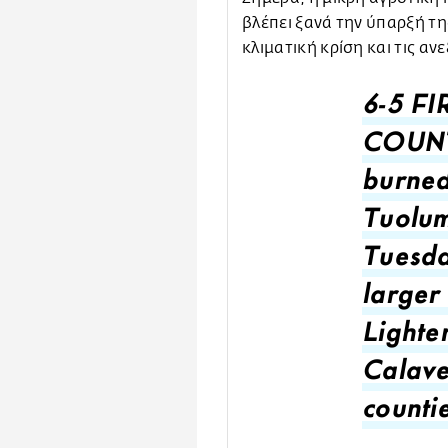
βλέπει ξανά την ύπαρξή τη
κλιματική κρίση και τις αν
6-5 F
COUNTY
burned
Tuolum
Tuesday
larger
Lighte
Calave
countie