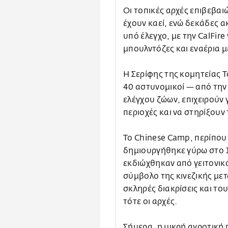
Οι τοπικές αρχές επιβεβαι
έχουν καεί, ενώ δεκάδες ακ
υπό έλεγχο, με την CalFire
μπουλντόζες και εναέρια μ
Η Σερίφης της κομητείας 
40 αστυνομικοί — από την 
ελέγχου ζώων, επιχειρούν
περιοχές και να στηρίξουν
Το Chinese Camp, περίπου 
δημιουργήθηκε γύρω στο 1
εκδιώχθηκαν από γειτονικ
σύμβολο της κινεζικής με
σκληρές διακρίσεις και τ
τότε οι αρχές.
Σήμερα, η μικρή αγροτική 