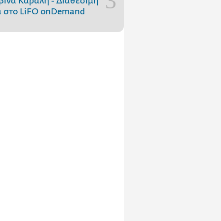
ίνα Κάραλη - Διαθέσιμη
 στo LiFO onDemand