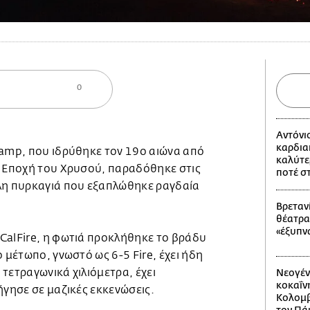
0
Αντόνι
καρδια
Camp, που ιδρύθηκε τον 19ο αιώνα από
καλύτε
ν Εποχή του Χρυσού, παραδόθηκε στις
ποτέ σ
λη πυρκαγιά που εξαπλώθηκε ραγδαία
Βρετανί
θέατρα
«έξυπν
CalFire, η φωτιά προκλήθηκε το βράδυ
ο μέτωπο, γνωστό ως 6-5 Fire, έχει ήδη
τετραγωνικά χιλιόμετρα, έχει
Νεογέν
κοκαΐν
ήγησε σε μαζικές εκκενώσεις.
Κολομβί