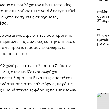
τον Πά
ώνουν ότι τουλάχιστον πέντε κατοικίες
όμη απειλούνται. Η φωτιά δεν έχει τεθεί
Ιταλία
συναγε
 να ζητά ενισχύσεις σε οχήματα,
27 μεγά
έσα.
Τουολάμι ανέφερε ότι περισσότεροι από
Πώς η 
πριγκίπ
περιπολία, τις φυλακές και την υπηρεσία
μία οι
 για να προστατεύσουν εκκενωμένες
 τους κατοίκους.
92 χιλιόμετρα ανατολικά του Στόκτον,
850, όταν Κινέζοι χρυσωρύχοι
ό καταυλισμό. Επί δεκαετίες αποτέλεσε
τανάστευσης στην Καλιφόρνια, παρά τις
ους δυσβάσταχτους φόρους που επέβαλαν
πόλη με μόνιμους και κινητούς οικισμούς