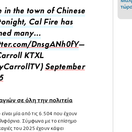
Μαλβ
τώρα
 in the town of Chinese
onight, Cal Fire has
rmed many…
itter.com/DnsgANh0fY
—
Carroll KTXL
yCarrollTV)
September
5
γιών σε όλη την πολιτεία
είναι μία από τις 6.504 που έχουν
λιφόρνια. Σύμφωνα με το επίσημο
ρκαγιές του 2025 έχουν κάψει