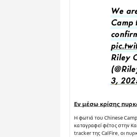
We are
Camp t
confi
pic.tw
Riley 
(@Rile
3, 202
Εν μέσω κρίσης πυρκα
Η φωτιά του Chinese Camp 
καταγραφεί φέτος στην Κα
tracker της CalFire, οι πυ