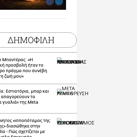
ΔΗΜΟΦΙΛΗ
ο Μπαντέρας: «Η
κή προσβολή ήταν το
ρο πράγμα που συνέβη
τη ζωή μου»
α: Εστιατόρια, μπαρ και
 απαγορεύουν τα
α γυαλιά» της Meta
νητος «ιπποπόταμος της
ης» διασώθηκε στην
α - Πώς σχετίζεται με