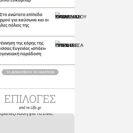
μπλο Εσκομπάρ
: Στο ανώτατο επίπεδο
ρμού για καύσωνα και οι
λες πόλεις της
γέννηση της κόρης της
ισσας Ευγενίας «σπάει»
κογενειακή παράδοση
ΤΑ ΔΗΜΟΦΙΛΗ 30 ΗΜΕΡΩΝ
ΕΠΙΛΟΓΕΣ
από το Lifo.gr