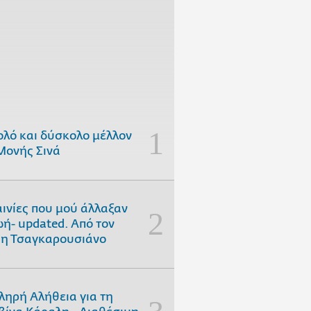
ολό και δύσκολο μέλλον
Μονής Σινά
αινίες που μού άλλαξαν
ωή- updated. Aπό τον
η Τσαγκαρουσιάνο
ληρή Αλήθεια για τη