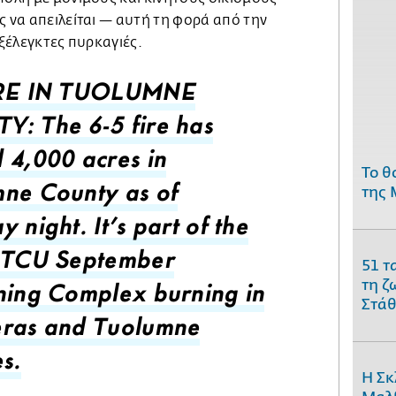
ς να απειλείται — αυτή τη φορά από την
εξέλεγκτες πυρκαγιές.
IRE IN TUOLUMNE
: The 6-5 fire has
 4,000 acres in
Το θ
της 
ne County as of
 night. It’s part of the
51 τ
 TCU September
τη ζ
ning Complex burning in
Στάθ
ras and Tuolumne
s.
Η Σκ