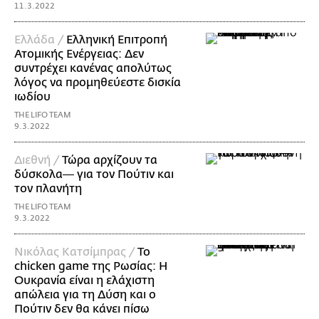
11.3.2022
Ελλάδα /
Ελληνική Επιτροπή
Ατομικής Ενέργειας: Δεν
συντρέχει κανένας απολύτως
λόγος να προμηθεύεστε δισκία
ιωδίου
THE LIFO TEAM
9.3.2022
Διεθνή /
Τώρα αρχίζουν τα
δύσκολα― για τον Πούτιν και
τον πλανήτη
THE LIFO TEAM
9.3.2022
Νικόλας Κατσίμπρας /
Το
chicken game της Ρωσίας: Η
Ουκρανία είναι η ελάχιστη
απώλεια για τη Δύση και ο
Πούτιν δεν θα κάνει πίσω