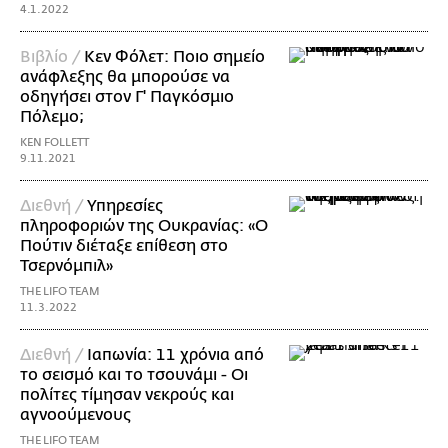
4.1.2022
Βιβλίο /
Κεν Φόλετ: Ποιο σημείο
ανάφλεξης θα μπορούσε να
οδηγήσει στον Γ' Παγκόσμιο
Πόλεμο;
KEN FOLLETT
9.11.2021
Διεθνή /
Υπηρεσίες
πληροφοριών της Ουκρανίας: «Ο
Πούτιν διέταξε επίθεση στο
Τσερνόμπιλ»
THE LIFO TEAM
11.3.2022
Διεθνή /
Ιαπωνία: 11 χρόνια από
το σεισμό και το τσουνάμι - Οι
πολίτες τίμησαν νεκρούς και
αγνοούμενους
THE LIFO TEAM