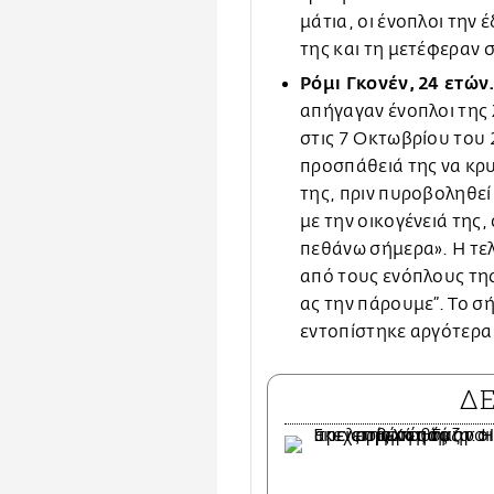
μάτια, οι ένοπλοι την
της και τη μετέφεραν 
Ρόμι Γκονέν, 24 ετών
απήγαγαν ένοπλοι της
στις 7 Οκτωβρίου του 
προσπάθειά της να κρυ
της, πριν πυροβοληθεί 
με την οικογένειά της,
πεθάνω σήμερα». Η τελ
από τους ενόπλους της
ας την πάρουμε”. Το σ
εντοπίστηκε αργότερα 
Δ