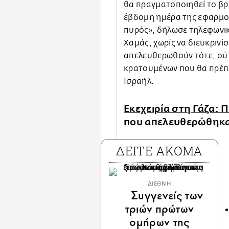
θα πραγματοποιηθεί το β
έβδομη ημέρα της εφαρμο
πυρός», δήλωσε τηλεφωνικ
Χαμάς, χωρίς να διευκρινί
απελευθερωθούν τότε, ούτ
κρατουμένων που θα πρέπε
Ισραήλ.
Εκεχειρία στη Γάζα: Π
που απελευθερώθηκ
ΔΕΙΤΕ ΑΚΟΜΑ
ΔΙΕΘΝΗ
Συγγενείς των
τριών πρώτων
ομήρων της