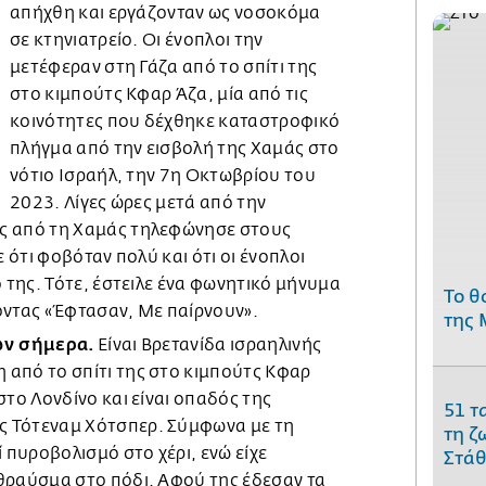
απήχθη και εργάζονταν ως νοσοκόμα
σε κτηνιατρείο. Οι ένοπλοι την
μετέφεραν στη Γάζα από το σπίτι της
στο κιμπούτς Κφαρ Άζα, μία από τις
κοινότητες που δέχθηκε καταστροφικό
πλήγμα από την εισβολή της Χαμάς στο
νότιο Ισραήλ, την 7η Οκτωβρίου του
2023. Λίγες ώρες μετά από την
ς από τη Χαμάς τηλεφώνησε στους
ε ότι φοβόταν πολύ και ότι οι ένοπλοι
ο της. Τότε, έστειλε ένα φωνητικό μήνυμα
Το θ
οντας «Έφτασαν, Με παίρνουν».
της 
τών σήμερα.
Είναι Βρετανίδα ισραηλινής
 από το σπίτι της στο κιμπούτς Κφαρ
στο Λονδίνο και είναι οπαδός της
51 τ
 Τότεναμ Χότσπερ. Σύμφωνα με τη
τη ζ
ί πυροβολισμό στο χέρι, ενώ είχε
Στάθ
θραύσμα στο πόδι. Αφού της έδεσαν τα