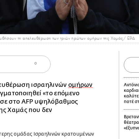
υθήσουν τη απελευθέρωση των τριών πρώτων ομήρων της Χαμάς/ ΕΡΑ
0
λευθέρωση ισραηλινών
ομήρων
Αντόνι
καρδια
γματοποιηθεί «το επόμενο
καλύτε
σε στο AFP υψηλόβαθμος
ποτέ σ
ης Χαμάς που δεν
Βρετανί
θέατρα
«έξυπν
τερης ομάδας Ισραηλινών κρατουμένων