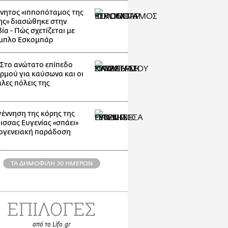
νητος «ιπποπόταμος της
ης» διασώθηκε στην
α - Πώς σχετίζεται με
μπλο Εσκομπάρ
: Στο ανώτατο επίπεδο
ρμού για καύσωνα και οι
λες πόλεις της
γέννηση της κόρης της
ισσας Ευγενίας «σπάει»
κογενειακή παράδοση
ΤΑ ΔΗΜΟΦΙΛΗ 30 ΗΜΕΡΩΝ
ΕΠΙΛΟΓΕΣ
από το Lifo.gr