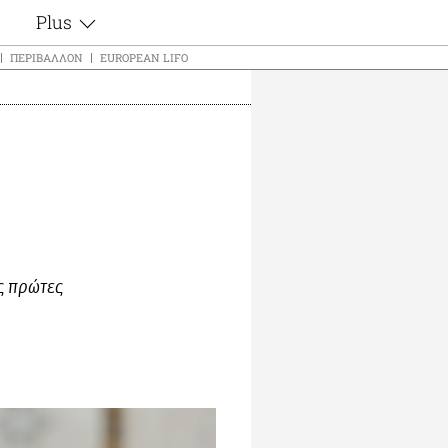
Plus
ς
Θέματα
ΠΕΡΙΒΆΛΛΟΝ
EUROPEAN LIFO
Συνεντεύξεις
ς
Videos
τα
Αφιερώματα
t
Ζώδια
Εξομολογήσεις
Blogs
μη
Οι Αθηναίοι
ς
Απώλειες
ς πρώτες
Lgbtqi+
Επιλογές