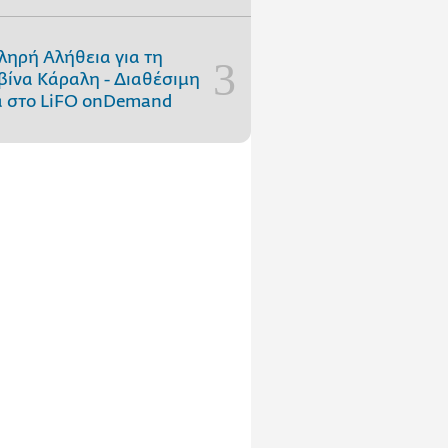
ληρή Αλήθεια για τη
ίνα Κάραλη - Διαθέσιμη
 στo LiFO onDemand