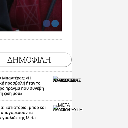
ΔΗΜΟΦΙΛΗ
ο Μπαντέρας: «Η
κή προσβολή ήταν το
ρο πράγμα που συνέβη
τη ζωή μου»
α: Εστιατόρια, μπαρ και
 απαγορεύουν τα
α γυαλιά» της Meta