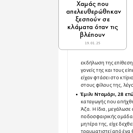
Χαμάς που
απελευθερώθηκαν
ξεσπούν σε
κλάματα όταν τις
βλέπουν
19.01.25
εκδήλωση της επίθεση
γονείς της και τους είπ
είχαν φτάσει στο κτίρι
στους φίλους της, λέγ
Έμιλι Νταμάρι, 28 ε
καταγωγής που απήχθη
Άζα. Η ίδια, μεγάλωσε 
ποδοσφαιρικής ομάδας
μητέρα της, είχε δεχθε
τραυματιστεί από ένα 