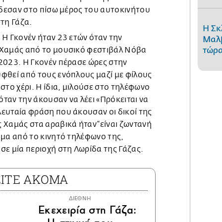
 έδεσαν στο πίσω μέρος του αυτοκινήτου
στη Γάζα.
Η Σκ
.
Η Γκονέν ήταν 23 ετών όταν την
Μαλβ
τώρα
 Χαμάς από το μουσικό φεστιβάλ Νόβα
2023. Η Γκονέν πέρασε ώρες στην
φθεί από τους ενόπλους μαζί με φίλους
στο χέρι. Η ίδια, μιλούσε στο τηλέφωνο
 όταν την άκουσαν να λέει «Πρόκειται να
ευταία φράση που άκουσαν οι δικοί της
 Χαμάς στα αραβικά ήταν “είναι ζωντανή
ήμα από το κινητό τηλέφωνο της,
σε μία περιοχή στη Λωρίδα της Γάζας.
ΕΙΤΕ ΑΚΟΜΑ
ΔΙΕΘΝΗ
Εκεχειρία στη Γάζα: