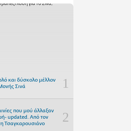
ολό και δύσκολο μέλλον
Μονής Σινά
αινίες που μού άλλαξαν
ωή- updated. Aπό τον
η Τσαγκαρουσιάνο