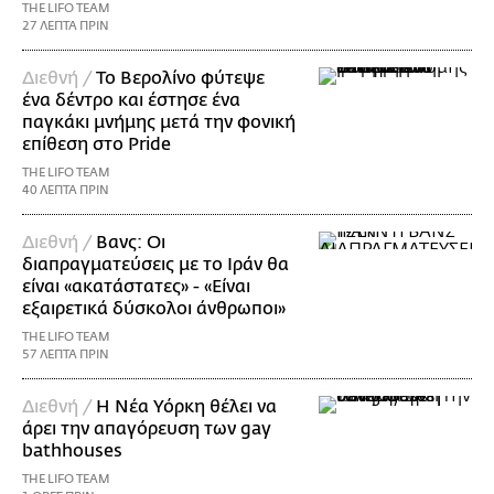
THE LIFO TEAM
27 ΛΕΠΤΑ ΠΡΙΝ
Διεθνή /
Το Βερολίνο φύτεψε
ένα δέντρο και έστησε ένα
παγκάκι μνήμης μετά την φονική
επίθεση στο Pride
THE LIFO TEAM
40 ΛΕΠΤΑ ΠΡΙΝ
Διεθνή /
Βανς: Οι
διαπραγματεύσεις με το Ιράν θα
είναι «ακατάστατες» - «Είναι
εξαιρετικά δύσκολοι άνθρωποι»
THE LIFO TEAM
57 ΛΕΠΤΑ ΠΡΙΝ
Διεθνή /
Η Νέα Υόρκη θέλει να
άρει την απαγόρευση των gay
bathhouses
THE LIFO TEAM