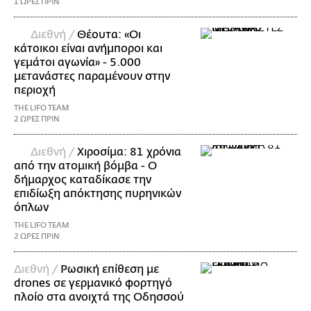
1 ΩΡΕΣ ΠΡΙΝ
Διεθνή /
Θέουτα: «Οι
κάτοικοι είναι ανήμποροι και
γεμάτοι αγωνία» - 5.000
μετανάστες παραμένουν στην
περιοχή
THE LIFO TEAM
2 ΩΡΕΣ ΠΡΙΝ
Διεθνή /
Χιροσίμα: 81 χρόνια
από την ατομική βόμβα - Ο
δήμαρχος καταδίκασε την
επιδίωξη απόκτησης πυρηνικών
όπλων
THE LIFO TEAM
2 ΩΡΕΣ ΠΡΙΝ
Διεθνή /
Ρωσική επίθεση με
drones σε γερμανικό φορτηγό
πλοίο στα ανοιχτά της Οδησσού