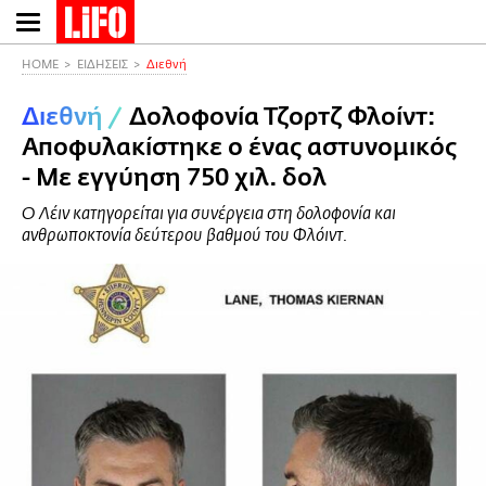
Παράκαμψη
προς
το
HOME
ΕΙΔΗΣΕΙΣ
Διεθνή
κυρίως
Διεθνή
/
Δολοφονία Τζορτζ Φλοίντ:
περιεχόμενο
Αποφυλακίστηκε ο ένας αστυνομικός
- Με εγγύηση 750 χιλ. δολ
Ο Λέιν κατηγορείται για συνέργεια στη δολοφονία και
ανθρωποκτονία δεύτερου βαθμού του Φλόιντ.