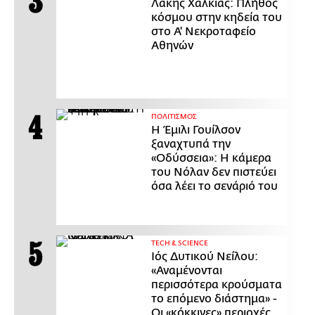
Λάκης Χαλκιάς: Πλήθος
κόσμου στην κηδεία του
στο Α' Νεκροταφείο
Αθηνών
ΠΟΛΙΤΙΣΜΟΣ
Η Έμιλι Γουίλσον
ξαναχτυπά την
«Οδύσσεια»: Η κάμερα
του Νόλαν δεν πιστεύει
όσα λέει το σενάριό του
ΤECH & SCIENCE
Ιός Δυτικού Νείλου:
«Αναμένονται
περισσότερα κρούσματα
το επόμενο διάστημα» -
Οι «κόκκινες» περιοχές