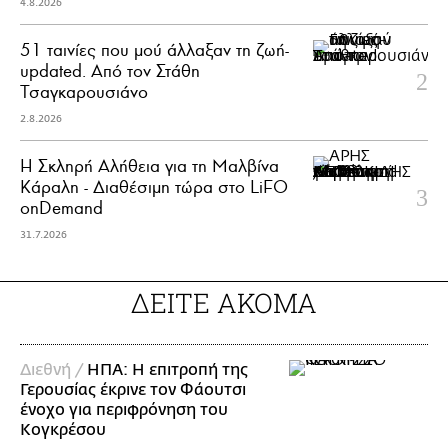
4.8.2026
51 ταινίες που μού άλλαξαν τη ζωή-
updated. Aπό τον Στάθη
Τσαγκαρουσιάνο
2.8.2026
Η Σκληρή Αλήθεια για τη Μαλβίνα
Κάραλη - Διαθέσιμη τώρα στo LiFO
onDemand
31.7.2026
ΔΕΙΤΕ ΑΚΟΜΑ
Διεθνή /
ΗΠΑ: Η επιτροπή της
Γερουσίας έκρινε τον Φάουτσι
ένοχο για περιφρόνηση του
Κογκρέσου