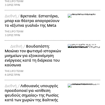
THE LIFO TEAM
3 ΩΡΕΣ ΠΡΙΝ
Διεθνή /
Βρετανία: Εστιατόρια,
μπαρ και θέατρα απαγορεύουν
τα «έξυπνα γυαλιά» της Meta
THE LIFO TEAM
3 ΩΡΕΣ ΠΡΙΝ
Διεθνή /
Βουδαπέστη:
Μειώνει τον φωτισμό ιστορικών
μνημείων για εξοικονόμηση
ενέργειας κατά τη διάρκεια του
καύσωνα
THE LIFO TEAM
4 ΩΡΕΣ ΠΡΙΝ
Διεθνή /
Λιθουανός υπουργός
προειδοποιεί για «επίθεση
ψευδούς σημαίας» της Ρωσίας
κατά των χωρών της Βαλτικής