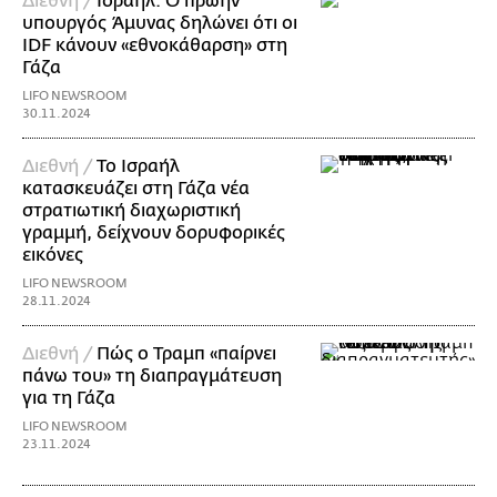
Διεθνή /
Ισραήλ: Ο πρώην
υπουργός Άμυνας δηλώνει ότι οι
IDF κάνουν «εθνοκάθαρση» στη
Γάζα
LIFO NEWSROOM
30.11.2024
Διεθνή /
Το Ισραήλ
κατασκευάζει στη Γάζα νέα
στρατιωτική διαχωριστική
γραμμή, δείχνουν δορυφορικές
εικόνες
LIFO NEWSROOM
28.11.2024
Διεθνή /
Πώς ο Τραμπ «παίρνει
πάνω του» τη διαπραγμάτευση
για τη Γάζα
LIFO NEWSROOM
23.11.2024