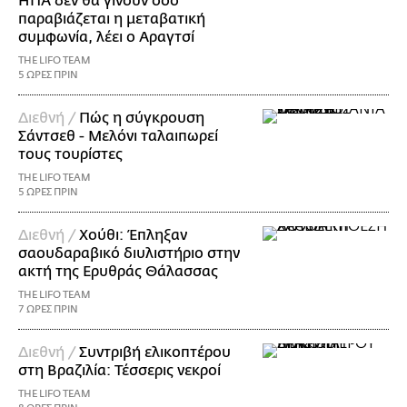
ΗΠΑ δεν θα γίνουν όσο
παραβιάζεται η μεταβατική
συμφωνία, λέει ο Αραγτσί
THE LIFO TEAM
5 ΩΡΕΣ ΠΡΙΝ
Διεθνή /
Πώς η σύγκρουση
Σάντσεθ - Μελόνι ταλαιπωρεί
τους τουρίστες
THE LIFO TEAM
5 ΩΡΕΣ ΠΡΙΝ
Διεθνή /
Χούθι: Έπληξαν
σαουδαραβικό διυλιστήριο στην
ακτή της Ερυθράς Θάλασσας
THE LIFO TEAM
7 ΩΡΕΣ ΠΡΙΝ
Διεθνή /
Συντριβή ελικοπτέρου
στη Βραζιλία: Τέσσερις νεκροί
THE LIFO TEAM