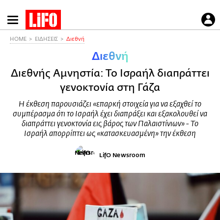
Παράκαμψη
προς
το
HOME
ΕΙΔΗΣΕΙΣ
Διεθνή
κυρίως
Διεθνή
περιεχόμενο
Διεθνής Αμνηστία: Το Ισραήλ διαπράττει
γενοκτονία στη Γάζα
Η έκθεση παρουσιάζει «επαρκή στοιχεία για να εξαχθεί το
συμπέρασμα ότι το Ισραήλ έχει διαπράξει και εξακολουθεί να
διαπράττει γενοκτονία εις βάρος των Παλαιστίνιων» - Το
Ισραήλ απορρίπτει ως «κατασκευασμένη» την έκθεση
LifO Newsroom