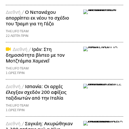
Διεθνή /
Ο Νετανιάχου
απορρίπτει εκ νέου το σχέδιο
του Τραμπ για τη Γάζα
THE LIFO TEAM
22 ΛΕΠΤΑ ΠΡΙΝ
Διεθνή /
Ιράν: Στη
δημοσιότητα βίντεο με τον
Μοτζτάμπα Χαμενεΐ
THE LIFO TEAM
1 ΩΡΕΣ ΠΡΙΝ
Διεθνή /
Ισπανία: Οι αρχές
έλεγξαν σχεδόν 200 αφίξεις
ταξιδιωτών από την Ιταλία
THE LIFO TEAM
1 ΩΡΕΣ ΠΡΙΝ
Διεθνή /
Σαγκάη: Ακυρώθηκαν