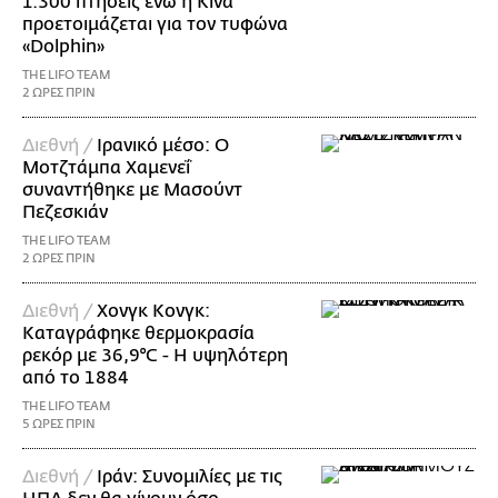
1.300 πτήσεις ενώ η Κίνα
προετοιμάζεται για τον τυφώνα
«Dolphin»
THE LIFO TEAM
2 ΩΡΕΣ ΠΡΙΝ
Διεθνή /
Ιρανικό μέσο: Ο
Μοτζτάμπα Χαμενεΐ
συναντήθηκε με Μασούντ
Πεζεσκιάν
THE LIFO TEAM
2 ΩΡΕΣ ΠΡΙΝ
Διεθνή /
Χονγκ Κονγκ:
Καταγράφηκε θερμοκρασία
ρεκόρ με 36,9°C - Η υψηλότερη
από το 1884
THE LIFO TEAM
5 ΩΡΕΣ ΠΡΙΝ
Διεθνή /
Ιράν: Συνομιλίες με τις