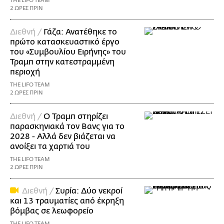
THE LIFO TEAM
2 ΩΡΕΣ ΠΡΙΝ
Διεθνή /
Γάζα: Ανατέθηκε το
πρώτο κατασκευαστικό έργο
του «Συμβουλίου Ειρήνης» του
Τραμπ στην κατεστραμμένη
περιοχή
THE LIFO TEAM
2 ΩΡΕΣ ΠΡΙΝ
Διεθνή /
Ο Τραμπ στηρίζει
παρασκηνιακά τον Βανς για το
2028 - Αλλά δεν βιάζεται να
ανοίξει τα χαρτιά του
THE LIFO TEAM
2 ΩΡΕΣ ΠΡΙΝ
Διεθνή /
Συρία: Δύο νεκροί
και 13 τραυματίες από έκρηξη
βόμβας σε λεωφορείο
THE LIFO TEAM