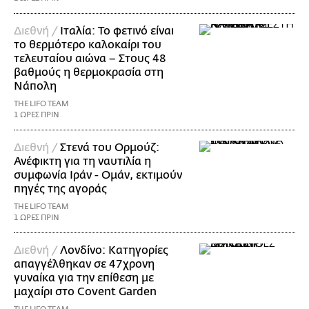
Διεθνή /
Ιταλία: Το φετινό είναι
το θερμότερο καλοκαίρι του
τελευταίου αιώνα – Στους 48
βαθμούς η θερμοκρασία στη
Νάπολη
THE LIFO TEAM
1 ΩΡΕΣ ΠΡΙΝ
Διεθνή /
Στενά του Ορμούζ:
Ανέφικτη για τη ναυτιλία η
συμφωνία Ιράν - Ομάν, εκτιμούν
πηγές της αγοράς
THE LIFO TEAM
1 ΩΡΕΣ ΠΡΙΝ
Διεθνή /
Λονδίνο: Κατηγορίες
απαγγέλθηκαν σε 47χρονη
γυναίκα για την επίθεση με
μαχαίρι στο Covent Garden