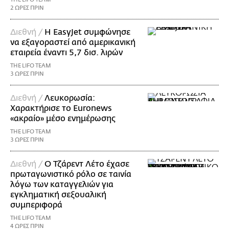
2 ΩΡΕΣ ΠΡΙΝ
Διεθνή /
Η EasyJet συμφώνησε
να εξαγοραστεί από αμερικανική
εταιρεία έναντι 5,7 δισ. λιρών
THE LIFO TEAM
3 ΩΡΕΣ ΠΡΙΝ
Διεθνή /
Λευκορωσία:
Χαρακτήρισε το Euronews
«ακραίο» μέσο ενημέρωσης
THE LIFO TEAM
3 ΩΡΕΣ ΠΡΙΝ
Διεθνή /
Ο Τζάρεντ Λέτο έχασε
πρωταγωνιστικό ρόλο σε ταινία
λόγω των καταγγελιών για
εγκληματική σεξουαλική
συμπεριφορά
THE LIFO TEAM
4 ΩΡΕΣ ΠΡΙΝ