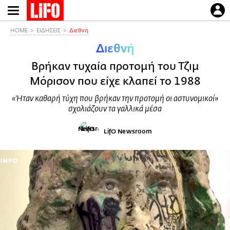
Παράκαμψη
προς
το
HOME
ΕΙΔΗΣΕΙΣ
Διεθνή
κυρίως
Διεθνή
περιεχόμενο
Βρήκαν τυχαία προτομή του Τζιμ
Μόρισον που είχε κλαπεί το 1988
«Ήταν καθαρή τύχη που βρήκαν την προτομή οι αστυνομικοί»
σχολιάζουν τα γαλλικά μέσα
LifO Newsroom