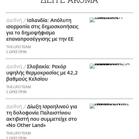
Διεθνή /
Ισλανδία: Απόλυτη
ισορροπία στις δημοσκοπήσεις
για το δημοψήφισμα
επαναπροσέγγισης με την ΕΕ
THE LIFO TEAM
1 ΩΡΕΣ ΠΡΙΝ
Διεθνή /
Σλοβακία: Ρεκόρ
υψηλής θερμοκρασίας με 42,2
βαθμούς Κελσίου
THE LIFO TEAM
1 ΩΡΕΣ ΠΡΙΝ
Διεθνή /
Δίωξη Ισραηλινού για
τη δολοφονία Παλαιστίνιου
ακτιβιστή που συμμετείχε στο
«No Other Land»
THE LIFO TEAM
1 ΩΡΕΣ ΠΡΙΝ