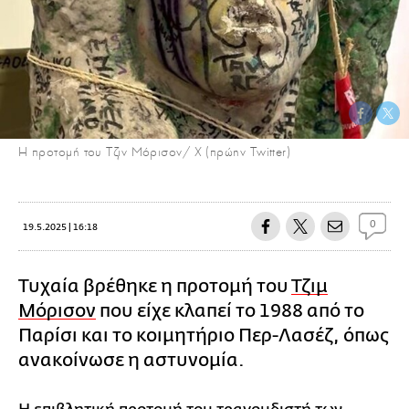
Η προτομή του Τζιν Μόρισον/ Χ (πρώην Twitter)
0
19.5.2025 | 16:18
Τυχαία βρέθηκε η προτομή του
Τζιμ
Μόρισον
που είχε κλαπεί το 1988 από το
Παρίσι και το κοιμητήριο Περ-Λασέζ, όπως
ανακοίνωσε η αστυνομία.