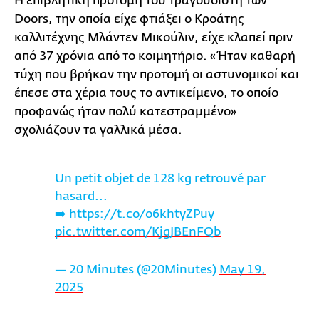
Η επιβλητική προτομή του τραγουδιστή των
Doors, την οποία είχε φτιάξει ο Κροάτης
καλλιτέχνης Μλάντεν Μικούλιν, είχε κλαπεί πριν
από 37 χρόνια από το κοιμητήριο. «Ήταν καθαρή
τύχη που βρήκαν την προτομή οι αστυνομικοί και
έπεσε στα χέρια τους το αντικείμενο, το οποίο
προφανώς ήταν πολύ κατεστραμμένο»
σχολιάζουν τα γαλλικά μέσα.
Un petit objet de 128 kg retrouvé par
hasard...
➡️
https://t.co/o6khtyZPuy
pic.twitter.com/KjgJBEnFQb
— 20 Minutes (@20Minutes)
May 19,
2025