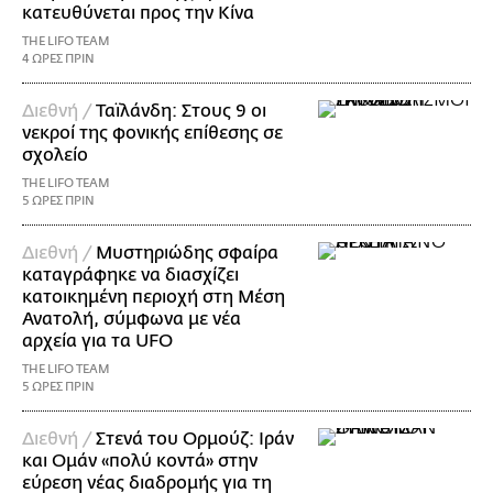
κατευθύνεται προς την Κίνα
THE LIFO TEAM
4 ΩΡΕΣ ΠΡΙΝ
Διεθνή /
Ταϊλάνδη: Στους 9 οι
νεκροί της φονικής επίθεσης σε
σχολείο
THE LIFO TEAM
5 ΩΡΕΣ ΠΡΙΝ
Διεθνή /
Μυστηριώδης σφαίρα
καταγράφηκε να διασχίζει
κατοικημένη περιοχή στη Μέση
Ανατολή, σύμφωνα με νέα
αρχεία για τα UFO
THE LIFO TEAM
5 ΩΡΕΣ ΠΡΙΝ
Διεθνή /
Στενά του Ορμούζ: Ιράν
και Ομάν «πολύ κοντά» στην
εύρεση νέας διαδρομής για τη