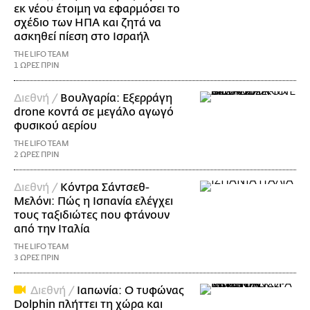
εκ νέου έτοιμη να εφαρμόσει το
σχέδιο των ΗΠΑ και ζητά να
ασκηθεί πίεση στο Ισραήλ
THE LIFO TEAM
1 ΩΡΕΣ ΠΡΙΝ
Διεθνή /
Βουλγαρία: Εξερράγη
drone κοντά σε μεγάλο αγωγό
φυσικού αερίου
THE LIFO TEAM
2 ΩΡΕΣ ΠΡΙΝ
Διεθνή /
Κόντρα Σάντσεθ-
Μελόνι: Πώς η Ισπανία ελέγχει
τους ταξιδιώτες που φτάνουν
από την Ιταλία
THE LIFO TEAM
3 ΩΡΕΣ ΠΡΙΝ
Διεθνή /
Ιαπωνία: Ο τυφώνας
Dolphin πλήττει τη χώρα και