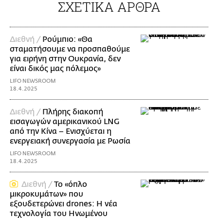
ΣΧΕΤΙΚΑ ΑΡΘΡΑ
Διεθνή /
Ρούμπιο: «Θα
σταματήσουμε να προσπαθούμε
για ειρήνη στην Ουκρανία, δεν
είναι δικός μας πόλεμος»
LIFO NEWSROOM
18.4.2025
Διεθνή /
Πλήρης διακοπή
εισαγωγών αμερικανικού LNG
από την Κίνα – Ενισχύεται η
ενεργειακή συνεργασία με Ρωσία
LIFO NEWSROOM
18.4.2025
Διεθνή /
Το «όπλο
μικροκυμάτων» που
εξουδετερώνει drones: Η νέα
τεχνολογία του Ηνωμένου