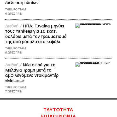
διέλευση πλοίων
THE LIFO TEAM
6 ΩΡΕΣ ΠΡΙΝ
Διεθνή /
ΗΠΑ: Γυναίκα μηνύει
τους Yankees για 10 εκατ.
δολάρια μετά τον τραυματισμό
της από ρόπαλο στο κεφάλι
THE LIFO TEAM
6 ΩΡΕΣ ΠΡΙΝ
Διεθνή /
Νέα σειρά για τη
Μελάνια Τραμπ μετά το
αμφιλεγόμενο ντοκιμαντέρ
«Melania»
THE LIFO TEAM
7 ΩΡΕΣ ΠΡΙΝ
ΤΑΥΤΟΤΗΤΑ
ΕΠΙΚΟΙΝΩΝΙΑ