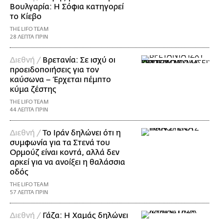
Βουλγαρία: Η Σόφια κατηγορεί
το Κίεβο
THE LIFO TEAM
28 ΛΕΠΤΑ ΠΡΙΝ
Διεθνή /
Βρετανία: Σε ισχύ οι
προειδοποιήσεις για τον
καύσωνα – Έρχεται πέμπτο
κύμα ζέστης
THE LIFO TEAM
44 ΛΕΠΤΑ ΠΡΙΝ
Διεθνή /
Το Ιράν δηλώνει ότι η
συμφωνία για τα Στενά του
Ορμούζ είναι κοντά, αλλά δεν
αρκεί για να ανοίξει η θαλάσσια
οδός
THE LIFO TEAM
57 ΛΕΠΤΑ ΠΡΙΝ
Διεθνή /
Γάζα: Η Χαμάς δηλώνει