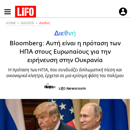
Παράκαμψη
προς
το
HOME
ΕΙΔΗΣΕΙΣ
Διεθνή
κυρίως
Διεθνή
περιεχόμενο
Bloomberg: Αυτή είναι η πρόταση των
ΗΠΑ στους Ευρωπαίους για την
ειρήνευση στην Ουκρανία
Η πρόταση των ΗΠΑ, που συνδυάζει διπλωματική πίεση και
οικονομικά κίνητρα, έρχεται σε μια κρίσιμη φάση του πολέμου
LifO Newsroom